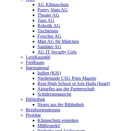
AG Klimaschutz
Poetry Slam AG
Theater AG
Tanz AG
Robotik AG
Tischtennis
Forscher AG
Mint AG für Mädchen
Sanitäter AG
AG IT Security Girls
LernRaum60
FreiRaum
International
Indien (KIS)
Niederlande CSG Prins Maurits
Reut High School of Arts Haifa (Israel)
Aktuelles aus der Partnerschaft
Schüleraustausche
Bibliothek
Neues aus der Bibliothek
Berufsorientierung
Projekte
Klimaschutz erstreiten
MitRespekt!
Welterbe und Andreanum