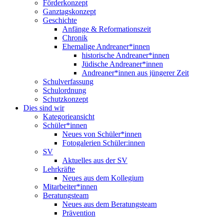
Förderkonzept
Ganztagskonzept
Geschichte
Anfänge & Reformationszeit
Chronik
Ehemalige Andreaner*innen
historische Andreaner*innen
Jüdische Andreaner*innen
Andreaner*innen aus jüngerer Zeit
Schulverfassung
Schulordnung
Schutzkonzept
Dies sind wir
Kategorieansicht
Schüler*innen
Neues von Schüler*innen
Fotogalerien Schüler:innen
SV
Aktuelles aus der SV
Lehrkräfte
Neues aus dem Kollegium
Mitarbeiter*innen
Beratungsteam
Neues aus dem Beratungsteam
Prävention