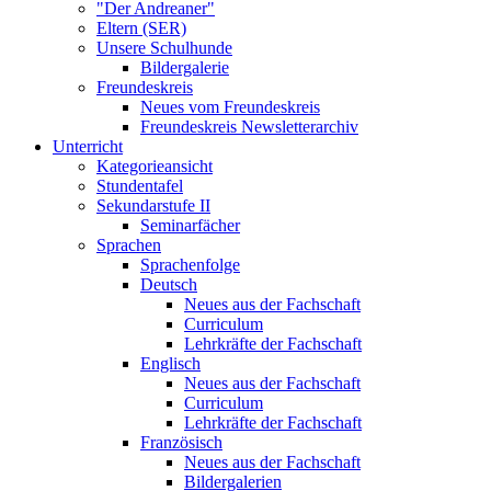
"Der Andreaner"
Eltern (SER)
Unsere Schulhunde
Bildergalerie
Freundeskreis
Neues vom Freundeskreis
Freundeskreis Newsletterarchiv
Unterricht
Kategorieansicht
Stundentafel
Sekundarstufe II
Seminarfächer
Sprachen
Sprachenfolge
Deutsch
Neues aus der Fachschaft
Curriculum
Lehrkräfte der Fachschaft
Englisch
Neues aus der Fachschaft
Curriculum
Lehrkräfte der Fachschaft
Französisch
Neues aus der Fachschaft
Bildergalerien