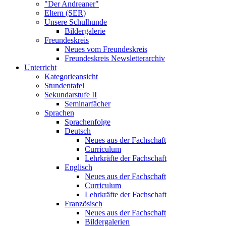
"Der Andreaner"
Eltern (SER)
Unsere Schulhunde
Bildergalerie
Freundeskreis
Neues vom Freundeskreis
Freundeskreis Newsletterarchiv
Unterricht
Kategorieansicht
Stundentafel
Sekundarstufe II
Seminarfächer
Sprachen
Sprachenfolge
Deutsch
Neues aus der Fachschaft
Curriculum
Lehrkräfte der Fachschaft
Englisch
Neues aus der Fachschaft
Curriculum
Lehrkräfte der Fachschaft
Französisch
Neues aus der Fachschaft
Bildergalerien