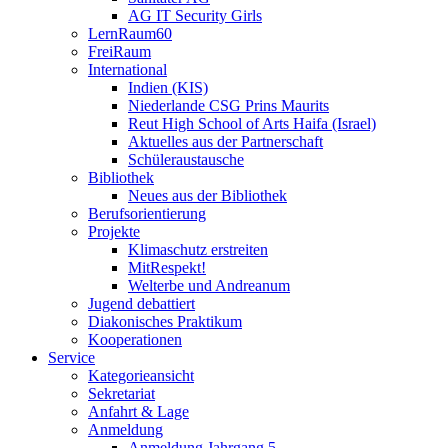
AG IT Security Girls
LernRaum60
FreiRaum
International
Indien (KIS)
Niederlande CSG Prins Maurits
Reut High School of Arts Haifa (Israel)
Aktuelles aus der Partnerschaft
Schüleraustausche
Bibliothek
Neues aus der Bibliothek
Berufsorientierung
Projekte
Klimaschutz erstreiten
MitRespekt!
Welterbe und Andreanum
Jugend debattiert
Diakonisches Praktikum
Kooperationen
Service
Kategorieansicht
Sekretariat
Anfahrt & Lage
Anmeldung
Anmeldung Jahrgang 5