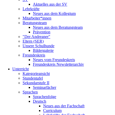
Aktuelles aus der SV
Lehrkräfte
Neues aus dem Kollegium
Mitarbeiter*innen
Beratungsteam
Neues aus dem Beratungsteam
Prävention
"Der Andreaner"
Eltern (SER)
Unsere Schulhunde
Bildergalerie
Freundeskreis
Neues vom Freundeskreis
Freundeskreis Newsletterarchiv
Unterricht
Kategorieansicht
Stundentafel
Sekundarstufe II
Seminarfächer
Sprachen
Sprachenfolge
Deutsch
Neues aus der Fachschaft
Curriculum