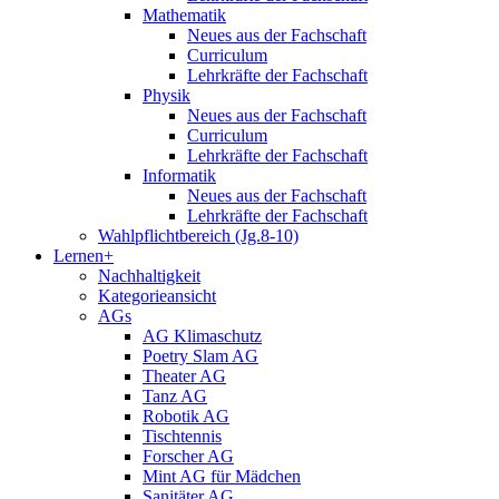
Mathematik
Neues aus der Fachschaft
Curriculum
Lehrkräfte der Fachschaft
Physik
Neues aus der Fachschaft
Curriculum
Lehrkräfte der Fachschaft
Informatik
Neues aus der Fachschaft
Lehrkräfte der Fachschaft
Wahlpflichtbereich (Jg.8-10)
Lernen+
Nachhaltigkeit
Kategorieansicht
AGs
AG Klimaschutz
Poetry Slam AG
Theater AG
Tanz AG
Robotik AG
Tischtennis
Forscher AG
Mint AG für Mädchen
Sanitäter AG