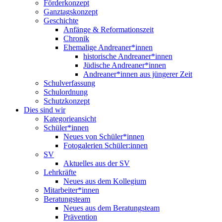
Förderkonzept
Ganztagskonzept
Geschichte
Anfänge & Reformationszeit
Chronik
Ehemalige Andreaner*innen
historische Andreaner*innen
Jüdische Andreaner*innen
Andreaner*innen aus jüngerer Zeit
Schulverfassung
Schulordnung
Schutzkonzept
Dies sind wir
Kategorieansicht
Schüler*innen
Neues von Schüler*innen
Fotogalerien Schüler:innen
SV
Aktuelles aus der SV
Lehrkräfte
Neues aus dem Kollegium
Mitarbeiter*innen
Beratungsteam
Neues aus dem Beratungsteam
Prävention