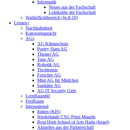
Informatik
Neues aus der Fachschaft
Lehrkräfte der Fachschaft
Wahlpflichtbereich (Jg.8-10)
Lernen+
Nachhaltigkeit
Kategorieansicht
AGs
AG Klimaschutz
Poetry Slam AG
Theater AG
Tanz AG
Robotik AG
Tischtennis
Forscher AG
Mint AG für Mädchen
Sanitäter AG
AG IT Security Girls
LernRaum60
FreiRaum
International
Indien (KIS)
Niederlande CSG Prins Maurits
Reut High School of Arts Haifa (Israel)
Aktuelles aus der Partnerschaft