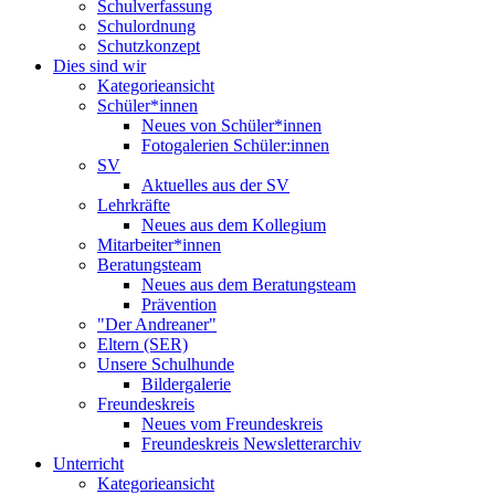
Schulverfassung
Schulordnung
Schutzkonzept
Dies sind wir
Kategorieansicht
Schüler*innen
Neues von Schüler*innen
Fotogalerien Schüler:innen
SV
Aktuelles aus der SV
Lehrkräfte
Neues aus dem Kollegium
Mitarbeiter*innen
Beratungsteam
Neues aus dem Beratungsteam
Prävention
"Der Andreaner"
Eltern (SER)
Unsere Schulhunde
Bildergalerie
Freundeskreis
Neues vom Freundeskreis
Freundeskreis Newsletterarchiv
Unterricht
Kategorieansicht