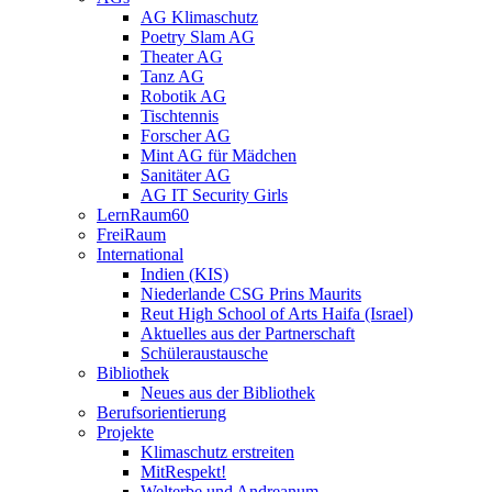
AG Klimaschutz
Poetry Slam AG
Theater AG
Tanz AG
Robotik AG
Tischtennis
Forscher AG
Mint AG für Mädchen
Sanitäter AG
AG IT Security Girls
LernRaum60
FreiRaum
International
Indien (KIS)
Niederlande CSG Prins Maurits
Reut High School of Arts Haifa (Israel)
Aktuelles aus der Partnerschaft
Schüleraustausche
Bibliothek
Neues aus der Bibliothek
Berufsorientierung
Projekte
Klimaschutz erstreiten
MitRespekt!
Welterbe und Andreanum