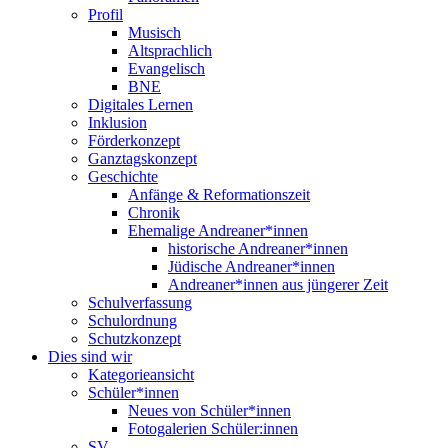
Profil
Musisch
Altsprachlich
Evangelisch
BNE
Digitales Lernen
Inklusion
Förderkonzept
Ganztagskonzept
Geschichte
Anfänge & Reformationszeit
Chronik
Ehemalige Andreaner*innen
historische Andreaner*innen
Jüdische Andreaner*innen
Andreaner*innen aus jüngerer Zeit
Schulverfassung
Schulordnung
Schutzkonzept
Dies sind wir
Kategorieansicht
Schüler*innen
Neues von Schüler*innen
Fotogalerien Schüler:innen
SV