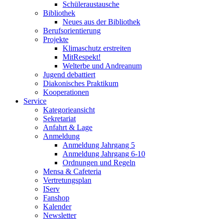
Schüleraustausche
Bibliothek
Neues aus der Bibliothek
Berufsorientierung
Projekte
Klimaschutz erstreiten
MitRespekt!
Welterbe und Andreanum
Jugend debattiert
Diakonisches Praktikum
Kooperationen
Service
Kategorieansicht
Sekretariat
Anfahrt & Lage
Anmeldung
Anmeldung Jahrgang 5
Anmeldung Jahrgang 6-10
Ordnungen und Regeln
Mensa & Cafeteria
Vertretungsplan
IServ
Fanshop
Kalender
Newsletter