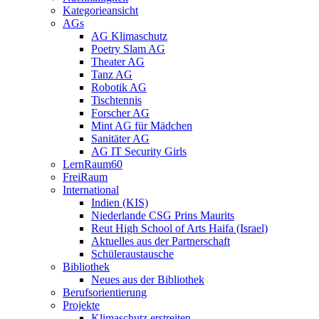
Kategorieansicht
AGs
AG Klimaschutz
Poetry Slam AG
Theater AG
Tanz AG
Robotik AG
Tischtennis
Forscher AG
Mint AG für Mädchen
Sanitäter AG
AG IT Security Girls
LernRaum60
FreiRaum
International
Indien (KIS)
Niederlande CSG Prins Maurits
Reut High School of Arts Haifa (Israel)
Aktuelles aus der Partnerschaft
Schüleraustausche
Bibliothek
Neues aus der Bibliothek
Berufsorientierung
Projekte
Klimaschutz erstreiten