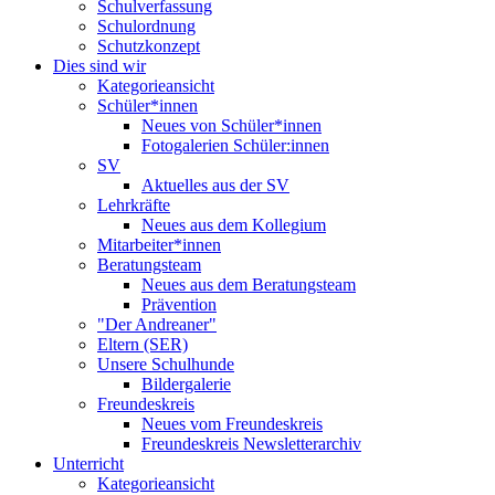
Schulverfassung
Schulordnung
Schutzkonzept
Dies sind wir
Kategorieansicht
Schüler*innen
Neues von Schüler*innen
Fotogalerien Schüler:innen
SV
Aktuelles aus der SV
Lehrkräfte
Neues aus dem Kollegium
Mitarbeiter*innen
Beratungsteam
Neues aus dem Beratungsteam
Prävention
"Der Andreaner"
Eltern (SER)
Unsere Schulhunde
Bildergalerie
Freundeskreis
Neues vom Freundeskreis
Freundeskreis Newsletterarchiv
Unterricht
Kategorieansicht