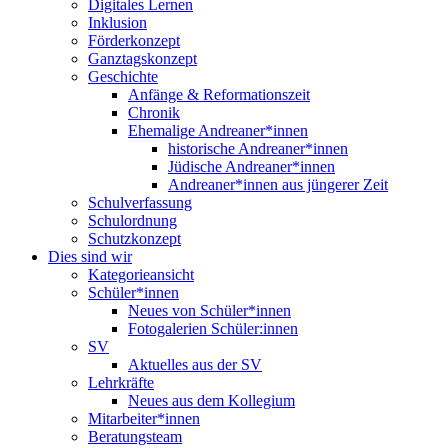
Digitales Lernen
Inklusion
Förderkonzept
Ganztagskonzept
Geschichte
Anfänge & Reformationszeit
Chronik
Ehemalige Andreaner*innen
historische Andreaner*innen
Jüdische Andreaner*innen
Andreaner*innen aus jüngerer Zeit
Schulverfassung
Schulordnung
Schutzkonzept
Dies sind wir
Kategorieansicht
Schüler*innen
Neues von Schüler*innen
Fotogalerien Schüler:innen
SV
Aktuelles aus der SV
Lehrkräfte
Neues aus dem Kollegium
Mitarbeiter*innen
Beratungsteam