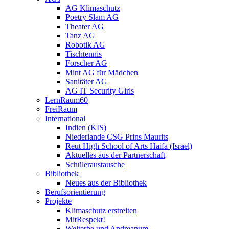
AG Klimaschutz
Poetry Slam AG
Theater AG
Tanz AG
Robotik AG
Tischtennis
Forscher AG
Mint AG für Mädchen
Sanitäter AG
AG IT Security Girls
LernRaum60
FreiRaum
International
Indien (KIS)
Niederlande CSG Prins Maurits
Reut High School of Arts Haifa (Israel)
Aktuelles aus der Partnerschaft
Schüleraustausche
Bibliothek
Neues aus der Bibliothek
Berufsorientierung
Projekte
Klimaschutz erstreiten
MitRespekt!
Welterbe und Andreanum