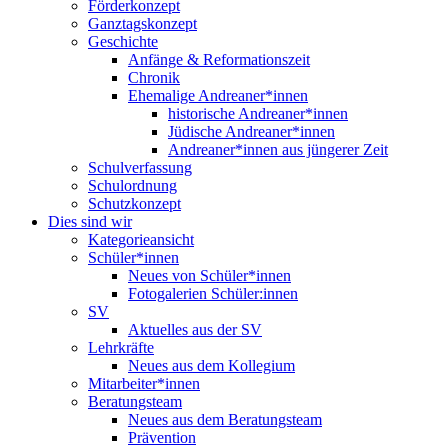
Förderkonzept
Ganztagskonzept
Geschichte
Anfänge & Reformationszeit
Chronik
Ehemalige Andreaner*innen
historische Andreaner*innen
Jüdische Andreaner*innen
Andreaner*innen aus jüngerer Zeit
Schulverfassung
Schulordnung
Schutzkonzept
Dies sind wir
Kategorieansicht
Schüler*innen
Neues von Schüler*innen
Fotogalerien Schüler:innen
SV
Aktuelles aus der SV
Lehrkräfte
Neues aus dem Kollegium
Mitarbeiter*innen
Beratungsteam
Neues aus dem Beratungsteam
Prävention