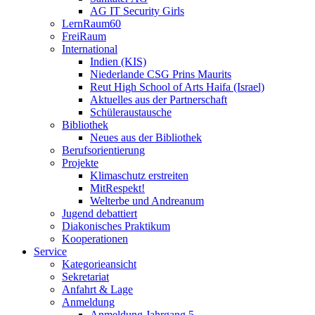
AG IT Security Girls
LernRaum60
FreiRaum
International
Indien (KIS)
Niederlande CSG Prins Maurits
Reut High School of Arts Haifa (Israel)
Aktuelles aus der Partnerschaft
Schüleraustausche
Bibliothek
Neues aus der Bibliothek
Berufsorientierung
Projekte
Klimaschutz erstreiten
MitRespekt!
Welterbe und Andreanum
Jugend debattiert
Diakonisches Praktikum
Kooperationen
Service
Kategorieansicht
Sekretariat
Anfahrt & Lage
Anmeldung
Anmeldung Jahrgang 5