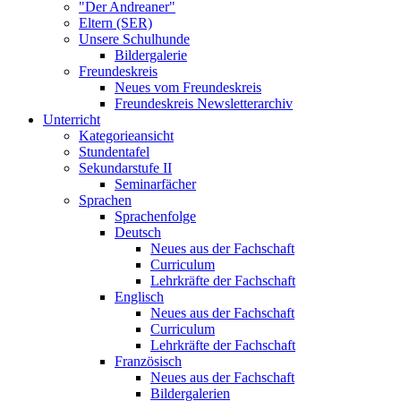
"Der Andreaner"
Eltern (SER)
Unsere Schulhunde
Bildergalerie
Freundeskreis
Neues vom Freundeskreis
Freundeskreis Newsletterarchiv
Unterricht
Kategorieansicht
Stundentafel
Sekundarstufe II
Seminarfächer
Sprachen
Sprachenfolge
Deutsch
Neues aus der Fachschaft
Curriculum
Lehrkräfte der Fachschaft
Englisch
Neues aus der Fachschaft
Curriculum
Lehrkräfte der Fachschaft
Französisch
Neues aus der Fachschaft
Bildergalerien