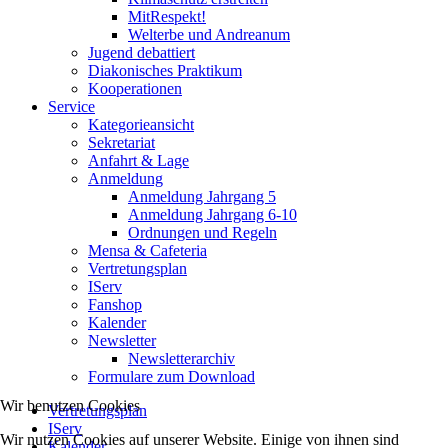
MitRespekt!
Welterbe und Andreanum
Jugend debattiert
Diakonisches Praktikum
Kooperationen
Service
Kategorieansicht
Sekretariat
Anfahrt & Lage
Anmeldung
Anmeldung Jahrgang 5
Anmeldung Jahrgang 6-10
Ordnungen und Regeln
Mensa & Cafeteria
Vertretungsplan
IServ
Fanshop
Kalender
Newsletter
Newsletterarchiv
Formulare zum Download
Wir benutzen Cookies
Vertretungsplan
IServ
Wir nutzen Cookies auf unserer Website. Einige von ihnen sind
Kalender