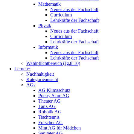
Mathematik
Neues aus der Fachschaft
Curriculum
Lehrkräfte der Fachschaft
Physik
Neues aus der Fachschaft
Curriculum
Lehrkräfte der Fachschaft
Informatik
Neues aus der Fachschaft
Lehrkräfte der Fachschaft
Wahlpflichtbereich (Jg.8-10)
Lernen+
Nachhaltigkeit
Kategorieansicht
AGs
AG Klimaschutz
Poetry Slam AG
Theater AG
Tanz AG
Robotik AG
Tischtennis
Forscher AG
Mint AG für Mädchen
Sanitäter AG