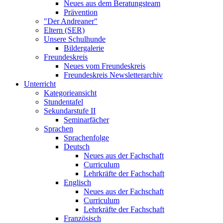
Neues aus dem Beratungsteam
Prävention
"Der Andreaner"
Eltern (SER)
Unsere Schulhunde
Bildergalerie
Freundeskreis
Neues vom Freundeskreis
Freundeskreis Newsletterarchiv
Unterricht
Kategorieansicht
Stundentafel
Sekundarstufe II
Seminarfächer
Sprachen
Sprachenfolge
Deutsch
Neues aus der Fachschaft
Curriculum
Lehrkräfte der Fachschaft
Englisch
Neues aus der Fachschaft
Curriculum
Lehrkräfte der Fachschaft
Französisch