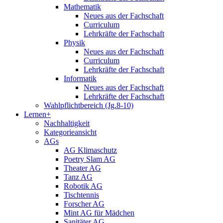
Mathematik
Neues aus der Fachschaft
Curriculum
Lehrkräfte der Fachschaft
Physik
Neues aus der Fachschaft
Curriculum
Lehrkräfte der Fachschaft
Informatik
Neues aus der Fachschaft
Lehrkräfte der Fachschaft
Wahlpflichtbereich (Jg.8-10)
Lernen+
Nachhaltigkeit
Kategorieansicht
AGs
AG Klimaschutz
Poetry Slam AG
Theater AG
Tanz AG
Robotik AG
Tischtennis
Forscher AG
Mint AG für Mädchen
Sanitäter AG