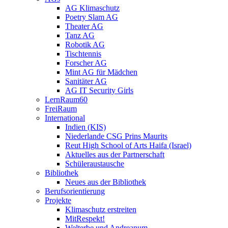
AG Klimaschutz
Poetry Slam AG
Theater AG
Tanz AG
Robotik AG
Tischtennis
Forscher AG
Mint AG für Mädchen
Sanitäter AG
AG IT Security Girls
LernRaum60
FreiRaum
International
Indien (KIS)
Niederlande CSG Prins Maurits
Reut High School of Arts Haifa (Israel)
Aktuelles aus der Partnerschaft
Schüleraustausche
Bibliothek
Neues aus der Bibliothek
Berufsorientierung
Projekte
Klimaschutz erstreiten
MitRespekt!
Welterbe und Andreanum