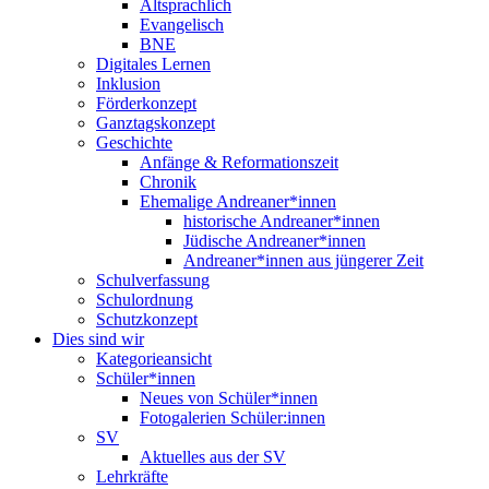
Altsprachlich
Evangelisch
BNE
Digitales Lernen
Inklusion
Förderkonzept
Ganztagskonzept
Geschichte
Anfänge & Reformationszeit
Chronik
Ehemalige Andreaner*innen
historische Andreaner*innen
Jüdische Andreaner*innen
Andreaner*innen aus jüngerer Zeit
Schulverfassung
Schulordnung
Schutzkonzept
Dies sind wir
Kategorieansicht
Schüler*innen
Neues von Schüler*innen
Fotogalerien Schüler:innen
SV
Aktuelles aus der SV
Lehrkräfte