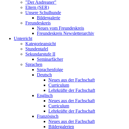
"Der Andreaner"
Eltern (SER)
Unsere Schulhunde
Bildergalerie
Freundeskreis
Neues vom Freundeskreis
Freundeskreis Newsletterarchiv
Unterricht
Kategorieansicht
Stundentafel
Sekundarstufe II
Seminarfächer
Sprachen
Sprachenfolge
Deutsch
Neues aus der Fachschaft
Curriculum
Lehrkräfte der Fachschaft
Englisch
Neues aus der Fachschaft
Curriculum
Lehrkräfte der Fachschaft
Französisch
Neues aus der Fachschaft
Bildergalerien