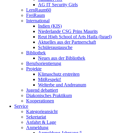
AG IT Security Girls
LernRaum60
FreiRaum
International
Indien (KIS)
Niederlande CSG Prins Maurits
Reut High School of Arts Haifa (Israel)
Aktuelles aus der Partnerschaft
Schüleraustausche
Bibliothek
Neues aus der Bibliothek
Berufsorientierung
Projekte
Klimaschutz erstreiten
MitRespekt!
Welterbe und Andreanum
Jugend debattiert
Diakonisches Praktikum
Kooperationen
Service
Kategorieansicht
Sekretariat
Anfahrt & Lage
Anmeldung
Anmeldung Jahrgang 5