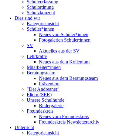
Schulverfassung
Schulordnung
Schutzkonzept
Dies sind wir
Kategorieansicht
Schüler*innen
Neues von Schüler*innen
Fotogalerien Schüler:innen
SV
Aktuelles aus der SV
Lehrkräfte
Neues aus dem Kollegium
Mitarbeiter*innen
Beratungsteam
Neues aus dem Beratungsteam
Prävention
"Der Andreaner"
Eltern (SER)
Unsere Schulhunde
Bildergalerie
Freundeskreis
Neues vom Freundeskreis
Freundeskreis Newsletterarchiv
Unterricht
Kategorieansicht