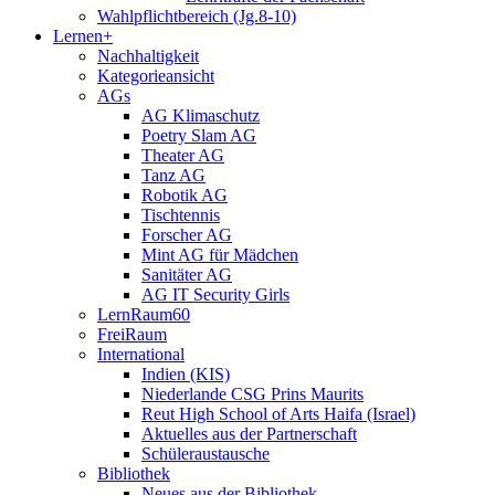
Wahlpflichtbereich (Jg.8-10)
Lernen+
Nachhaltigkeit
Kategorieansicht
AGs
AG Klimaschutz
Poetry Slam AG
Theater AG
Tanz AG
Robotik AG
Tischtennis
Forscher AG
Mint AG für Mädchen
Sanitäter AG
AG IT Security Girls
LernRaum60
FreiRaum
International
Indien (KIS)
Niederlande CSG Prins Maurits
Reut High School of Arts Haifa (Israel)
Aktuelles aus der Partnerschaft
Schüleraustausche
Bibliothek
Neues aus der Bibliothek