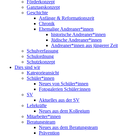
Förderkonzept
Ganztagskonzept
Geschichte
Anfänge & Reformationszeit
Chronik
Ehemalige Andreaner*innen
historische Andreaner*innen
Jüdische Andreaner*innen
Andreaner*innen aus jüngerer Zeit
Schulverfassung
Schulordnung
Schutzkonzept
Dies sind wir
Kategorieansicht
Schüler*innen
Neues von Schüler*innen
Fotogalerien Schüler:innen
SV
Aktuelles aus der SV
Lehrkräfte
Neues aus dem Kollegium
Mitarbeiter*innen
Beratungsteam
Neues aus dem Beratungsteam
Prävention