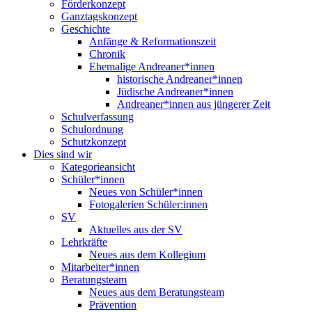
Förderkonzept
Ganztagskonzept
Geschichte
Anfänge & Reformationszeit
Chronik
Ehemalige Andreaner*innen
historische Andreaner*innen
Jüdische Andreaner*innen
Andreaner*innen aus jüngerer Zeit
Schulverfassung
Schulordnung
Schutzkonzept
Dies sind wir
Kategorieansicht
Schüler*innen
Neues von Schüler*innen
Fotogalerien Schüler:innen
SV
Aktuelles aus der SV
Lehrkräfte
Neues aus dem Kollegium
Mitarbeiter*innen
Beratungsteam
Neues aus dem Beratungsteam
Prävention