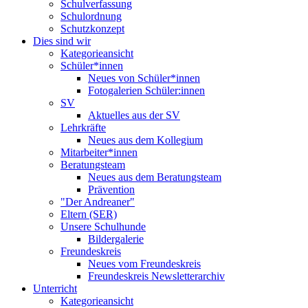
Schulverfassung
Schulordnung
Schutzkonzept
Dies sind wir
Kategorieansicht
Schüler*innen
Neues von Schüler*innen
Fotogalerien Schüler:innen
SV
Aktuelles aus der SV
Lehrkräfte
Neues aus dem Kollegium
Mitarbeiter*innen
Beratungsteam
Neues aus dem Beratungsteam
Prävention
"Der Andreaner"
Eltern (SER)
Unsere Schulhunde
Bildergalerie
Freundeskreis
Neues vom Freundeskreis
Freundeskreis Newsletterarchiv
Unterricht
Kategorieansicht