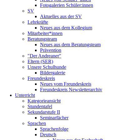
Fotogalerien Schüler:innen
SV
Aktuelles aus der SV
Lehrkräfte
Neues aus dem Kollegium
Mitarbeiter*innen
Beratungsteam
Neues aus dem Beratungsteam
Prävention
"Der Andreaner"
Eltern (SER)
Unsere Schulhunde
Bildergalerie
Freundeskreis
Neues vom Freundeskreis
Freundeskreis Newsletterarchiv
Unterricht
Kategorieansicht
Stundentafel
Sekundarstufe II
Seminarfächer
Sprachen
Sprachenfolge
Deutsch