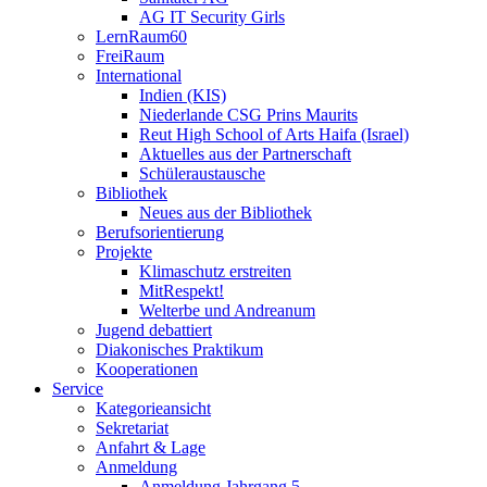
AG IT Security Girls
LernRaum60
FreiRaum
International
Indien (KIS)
Niederlande CSG Prins Maurits
Reut High School of Arts Haifa (Israel)
Aktuelles aus der Partnerschaft
Schüleraustausche
Bibliothek
Neues aus der Bibliothek
Berufsorientierung
Projekte
Klimaschutz erstreiten
MitRespekt!
Welterbe und Andreanum
Jugend debattiert
Diakonisches Praktikum
Kooperationen
Service
Kategorieansicht
Sekretariat
Anfahrt & Lage
Anmeldung
Anmeldung Jahrgang 5