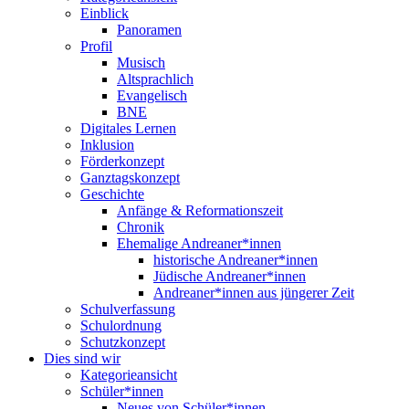
Einblick
Panoramen
Profil
Musisch
Altsprachlich
Evangelisch
BNE
Digitales Lernen
Inklusion
Förderkonzept
Ganztagskonzept
Geschichte
Anfänge & Reformationszeit
Chronik
Ehemalige Andreaner*innen
historische Andreaner*innen
Jüdische Andreaner*innen
Andreaner*innen aus jüngerer Zeit
Schulverfassung
Schulordnung
Schutzkonzept
Dies sind wir
Kategorieansicht
Schüler*innen
Neues von Schüler*innen