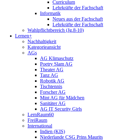
Curriculum
Lehrkräfte der Fachschaft
Informatik
Neues aus der Fachschaft
Lehrkräfte der Fachschaft
Wahlpflichtbereich (Jg.8-10)
Lernen+
Nachhaltigkeit
Kategorieansicht
AGs
AG Klimaschutz
Poetry Slam AG
Theater AG
Tanz AG
Robotik AG
Tischtennis
Forscher AG
Mint AG für Mädchen
Sanitäter AG
AG IT Security Girls
LernRaum60
FreiRaum
International
Indien (KIS)
Niederlande CSG Prins Maurits