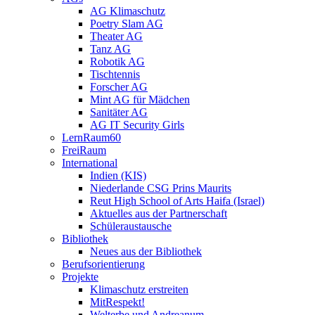
AG Klimaschutz
Poetry Slam AG
Theater AG
Tanz AG
Robotik AG
Tischtennis
Forscher AG
Mint AG für Mädchen
Sanitäter AG
AG IT Security Girls
LernRaum60
FreiRaum
International
Indien (KIS)
Niederlande CSG Prins Maurits
Reut High School of Arts Haifa (Israel)
Aktuelles aus der Partnerschaft
Schüleraustausche
Bibliothek
Neues aus der Bibliothek
Berufsorientierung
Projekte
Klimaschutz erstreiten
MitRespekt!
Welterbe und Andreanum