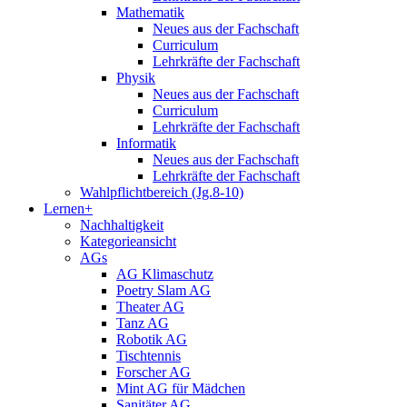
Mathematik
Neues aus der Fachschaft
Curriculum
Lehrkräfte der Fachschaft
Physik
Neues aus der Fachschaft
Curriculum
Lehrkräfte der Fachschaft
Informatik
Neues aus der Fachschaft
Lehrkräfte der Fachschaft
Wahlpflichtbereich (Jg.8-10)
Lernen+
Nachhaltigkeit
Kategorieansicht
AGs
AG Klimaschutz
Poetry Slam AG
Theater AG
Tanz AG
Robotik AG
Tischtennis
Forscher AG
Mint AG für Mädchen
Sanitäter AG