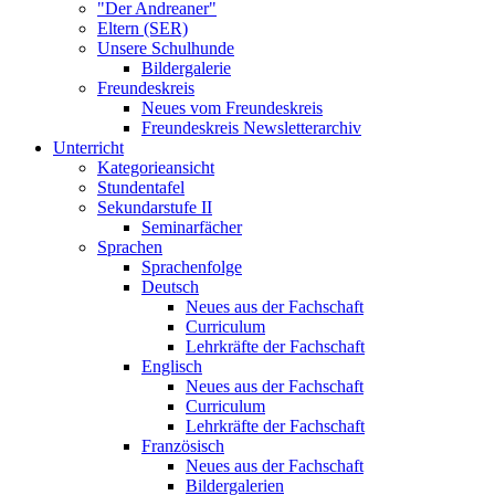
"Der Andreaner"
Eltern (SER)
Unsere Schulhunde
Bildergalerie
Freundeskreis
Neues vom Freundeskreis
Freundeskreis Newsletterarchiv
Unterricht
Kategorieansicht
Stundentafel
Sekundarstufe II
Seminarfächer
Sprachen
Sprachenfolge
Deutsch
Neues aus der Fachschaft
Curriculum
Lehrkräfte der Fachschaft
Englisch
Neues aus der Fachschaft
Curriculum
Lehrkräfte der Fachschaft
Französisch
Neues aus der Fachschaft
Bildergalerien