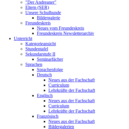
"Der Andreaner"
Eltern (SER)
Unsere Schulhunde
Bildergalerie
Freundeskreis
Neues vom Freundeskreis
Freundeskreis Newsletterarchiv
Unterricht
Kategorieansicht
Stundentafel
Sekundarstufe II
Seminarfächer
Sprachen
Sprachenfolge
Deutsch
Neues aus der Fachschaft
Curriculum
Lehrkräfte der Fachschaft
Englisch
Neues aus der Fachschaft
Curriculum
Lehrkräfte der Fachschaft
Französisch
Neues aus der Fachschaft
Bildergalerien