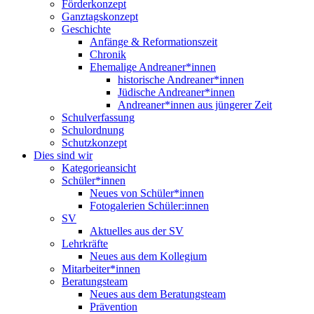
Förderkonzept
Ganztagskonzept
Geschichte
Anfänge & Reformationszeit
Chronik
Ehemalige Andreaner*innen
historische Andreaner*innen
Jüdische Andreaner*innen
Andreaner*innen aus jüngerer Zeit
Schulverfassung
Schulordnung
Schutzkonzept
Dies sind wir
Kategorieansicht
Schüler*innen
Neues von Schüler*innen
Fotogalerien Schüler:innen
SV
Aktuelles aus der SV
Lehrkräfte
Neues aus dem Kollegium
Mitarbeiter*innen
Beratungsteam
Neues aus dem Beratungsteam
Prävention