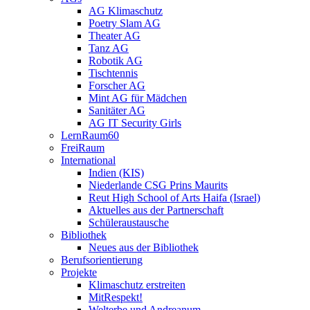
AG Klimaschutz
Poetry Slam AG
Theater AG
Tanz AG
Robotik AG
Tischtennis
Forscher AG
Mint AG für Mädchen
Sanitäter AG
AG IT Security Girls
LernRaum60
FreiRaum
International
Indien (KIS)
Niederlande CSG Prins Maurits
Reut High School of Arts Haifa (Israel)
Aktuelles aus der Partnerschaft
Schüleraustausche
Bibliothek
Neues aus der Bibliothek
Berufsorientierung
Projekte
Klimaschutz erstreiten
MitRespekt!
Welterbe und Andreanum