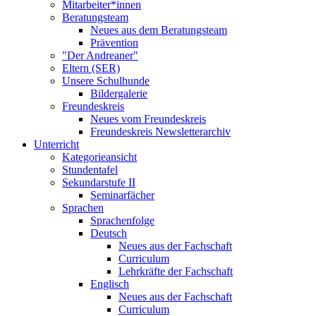
Mitarbeiter*innen
Beratungsteam
Neues aus dem Beratungsteam
Prävention
"Der Andreaner"
Eltern (SER)
Unsere Schulhunde
Bildergalerie
Freundeskreis
Neues vom Freundeskreis
Freundeskreis Newsletterarchiv
Unterricht
Kategorieansicht
Stundentafel
Sekundarstufe II
Seminarfächer
Sprachen
Sprachenfolge
Deutsch
Neues aus der Fachschaft
Curriculum
Lehrkräfte der Fachschaft
Englisch
Neues aus der Fachschaft
Curriculum