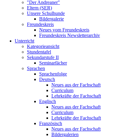
"Der Andreaner"
Eltern (SER)
Unsere Schulhunde
Bildergalerie
Freundeskreis
Neues vom Freundeskreis
Freundeskreis Newsletterarchiv
Unterricht
Kategorieansicht
Stundentafel
Sekundarstufe II
Seminarfächer
Sprachen
Sprachenfolge
Deutsch
Neues aus der Fachschaft
Curriculum
Lehrkräfte der Fachschaft
Englisch
Neues aus der Fachschaft
Curriculum
Lehrkräfte der Fachschaft
Französisch
Neues aus der Fachschaft
Bildergalerien