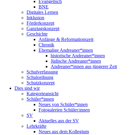
Evangelisch
BNE
Digitales Lernen
Inklusion
Förderkonzept
Ganztagskonzept
Geschichte
Anfänge & Reformationszeit
Chronik
Ehemalige Andreaner*innen
historische Andreaner*innen
Jüdische Andreaner*innen
Andreaner*innen aus jüngerer Zeit
Schulverfassung
Schulordnung
Schutzkonzept
Dies sind wir
Kategorieansicht
Schüler*innen
Neues von Schüler*innen
Fotogalerien Schüler:innen
SV
Aktuelles aus der SV
Lehrkräfte
Neues aus dem Kollegium