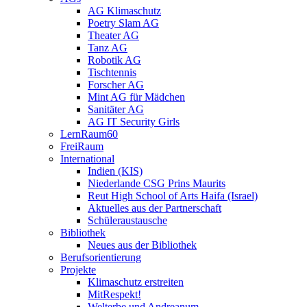
AG Klimaschutz
Poetry Slam AG
Theater AG
Tanz AG
Robotik AG
Tischtennis
Forscher AG
Mint AG für Mädchen
Sanitäter AG
AG IT Security Girls
LernRaum60
FreiRaum
International
Indien (KIS)
Niederlande CSG Prins Maurits
Reut High School of Arts Haifa (Israel)
Aktuelles aus der Partnerschaft
Schüleraustausche
Bibliothek
Neues aus der Bibliothek
Berufsorientierung
Projekte
Klimaschutz erstreiten
MitRespekt!
Welterbe und Andreanum