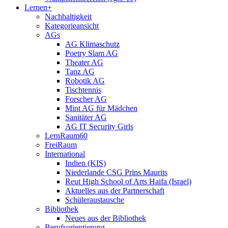
Lernen+
Nachhaltigkeit
Kategorieansicht
AGs
AG Klimaschutz
Poetry Slam AG
Theater AG
Tanz AG
Robotik AG
Tischtennis
Forscher AG
Mint AG für Mädchen
Sanitäter AG
AG IT Security Girls
LernRaum60
FreiRaum
International
Indien (KIS)
Niederlande CSG Prins Maurits
Reut High School of Arts Haifa (Israel)
Aktuelles aus der Partnerschaft
Schüleraustausche
Bibliothek
Neues aus der Bibliothek
Berufsorientierung