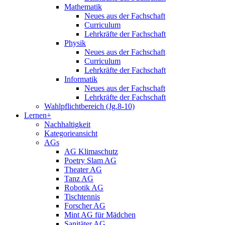
Mathematik
Neues aus der Fachschaft
Curriculum
Lehrkräfte der Fachschaft
Physik
Neues aus der Fachschaft
Curriculum
Lehrkräfte der Fachschaft
Informatik
Neues aus der Fachschaft
Lehrkräfte der Fachschaft
Wahlpflichtbereich (Jg.8-10)
Lernen+
Nachhaltigkeit
Kategorieansicht
AGs
AG Klimaschutz
Poetry Slam AG
Theater AG
Tanz AG
Robotik AG
Tischtennis
Forscher AG
Mint AG für Mädchen
Sanitäter AG