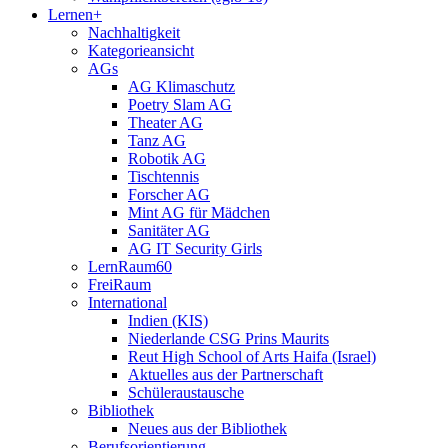
Lernen+
Nachhaltigkeit
Kategorieansicht
AGs
AG Klimaschutz
Poetry Slam AG
Theater AG
Tanz AG
Robotik AG
Tischtennis
Forscher AG
Mint AG für Mädchen
Sanitäter AG
AG IT Security Girls
LernRaum60
FreiRaum
International
Indien (KIS)
Niederlande CSG Prins Maurits
Reut High School of Arts Haifa (Israel)
Aktuelles aus der Partnerschaft
Schüleraustausche
Bibliothek
Neues aus der Bibliothek
Berufsorientierung