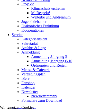
Projekte
Klimaschutz erstreiten
MitRespekt!
Welterbe und Andreanum
Jugend debattiert
Diakonisches Praktikum
Kooperationen
Service
Kategorieansicht
Sekretariat
Anfahrt & Lage
Anmeldung
Anmeldung Jahrgang 5
Anmeldung Jahrgang 6-10
Ordnungen und Regeln
Mensa & Cafeteria
Vertretungsplan
IServ
Fanshop
Kalender
Newsletter
Newsletterarchiv
Formulare zum Download
Wir benutzen Cookies
Vertretungsplan