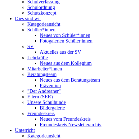
Schulverfassung
Schulordnung
Schutzkonzept
Dies sind wir
Kategorieansicht
Schüler*innen
Neues von Schüler*innen
Fotogalerien Schüler:innen
SV
Aktuelles aus der SV
Lehrkräfte
Neues aus dem Kollegium
Mitarbeiter*innen
Beratungsteam
Neues aus dem Beratungsteam
Prävention
"Der Andreaner"
Eltern (SER)
Unsere Schulhunde
Bildergalerie
Freundeskreis
Neues vom Freundeskreis
Freundeskreis Newsletterarchiv
Unterricht
Kategorieansicht