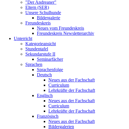
"Der Andreaner"
Eltern (SER)
Unsere Schulhunde
Bildergalerie
Freundeskreis
Neues vom Freundeskreis
Freundeskreis Newsletterarchiv
Unterricht
Kategorieansicht
Stundentafel
Sekundarstufe II
Seminarfächer
Sprachen
Sprachenfolge
Deutsch
Neues aus der Fachschaft
Curriculum
Lehrkräfte der Fachschaft
Englisch
Neues aus der Fachschaft
Curriculum
Lehrkräfte der Fachschaft
Französisch
Neues aus der Fachschaft
Bildergalerien