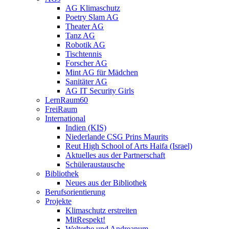
AG Klimaschutz
Poetry Slam AG
Theater AG
Tanz AG
Robotik AG
Tischtennis
Forscher AG
Mint AG für Mädchen
Sanitäter AG
AG IT Security Girls
LernRaum60
FreiRaum
International
Indien (KIS)
Niederlande CSG Prins Maurits
Reut High School of Arts Haifa (Israel)
Aktuelles aus der Partnerschaft
Schüleraustausche
Bibliothek
Neues aus der Bibliothek
Berufsorientierung
Projekte
Klimaschutz erstreiten
MitRespekt!
Welterbe und Andreanum