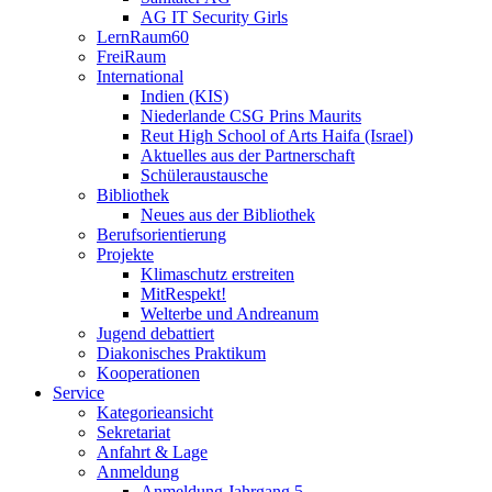
AG IT Security Girls
LernRaum60
FreiRaum
International
Indien (KIS)
Niederlande CSG Prins Maurits
Reut High School of Arts Haifa (Israel)
Aktuelles aus der Partnerschaft
Schüleraustausche
Bibliothek
Neues aus der Bibliothek
Berufsorientierung
Projekte
Klimaschutz erstreiten
MitRespekt!
Welterbe und Andreanum
Jugend debattiert
Diakonisches Praktikum
Kooperationen
Service
Kategorieansicht
Sekretariat
Anfahrt & Lage
Anmeldung
Anmeldung Jahrgang 5