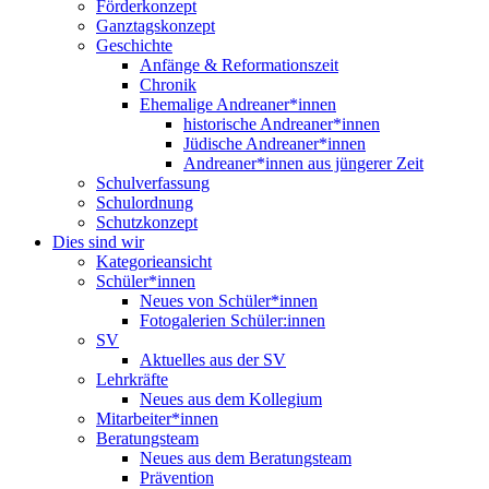
Förderkonzept
Ganztagskonzept
Geschichte
Anfänge & Reformationszeit
Chronik
Ehemalige Andreaner*innen
historische Andreaner*innen
Jüdische Andreaner*innen
Andreaner*innen aus jüngerer Zeit
Schulverfassung
Schulordnung
Schutzkonzept
Dies sind wir
Kategorieansicht
Schüler*innen
Neues von Schüler*innen
Fotogalerien Schüler:innen
SV
Aktuelles aus der SV
Lehrkräfte
Neues aus dem Kollegium
Mitarbeiter*innen
Beratungsteam
Neues aus dem Beratungsteam
Prävention