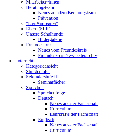
Mitarbeiter*innen
Beratungsteam
Neues aus dem Beratungsteam
Prävention
"Der Andreaner"
Eltern (SER)
Unsere Schulhunde
Bildergalerie
Freundeskreis
Neues vom Freundeskreis
Freundeskreis Newsletterarchiv
Unterricht
Kategorieansicht
Stundentafel
Sekundarstufe II
Seminarfächer
Sprachen
Sprachenfolge
Deutsch
Neues aus der Fachschaft
Curriculum
Lehrkräfte der Fachschaft
Englisch
Neues aus der Fachschaft
Curriculum