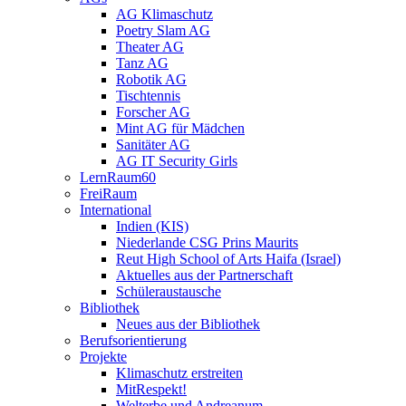
AG Klimaschutz
Poetry Slam AG
Theater AG
Tanz AG
Robotik AG
Tischtennis
Forscher AG
Mint AG für Mädchen
Sanitäter AG
AG IT Security Girls
LernRaum60
FreiRaum
International
Indien (KIS)
Niederlande CSG Prins Maurits
Reut High School of Arts Haifa (Israel)
Aktuelles aus der Partnerschaft
Schüleraustausche
Bibliothek
Neues aus der Bibliothek
Berufsorientierung
Projekte
Klimaschutz erstreiten
MitRespekt!
Welterbe und Andreanum