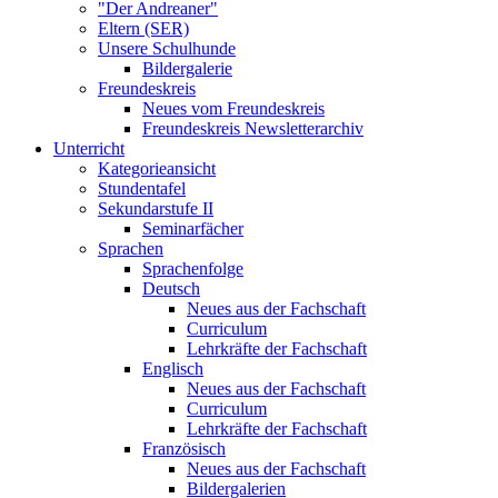
"Der Andreaner"
Eltern (SER)
Unsere Schulhunde
Bildergalerie
Freundeskreis
Neues vom Freundeskreis
Freundeskreis Newsletterarchiv
Unterricht
Kategorieansicht
Stundentafel
Sekundarstufe II
Seminarfächer
Sprachen
Sprachenfolge
Deutsch
Neues aus der Fachschaft
Curriculum
Lehrkräfte der Fachschaft
Englisch
Neues aus der Fachschaft
Curriculum
Lehrkräfte der Fachschaft
Französisch
Neues aus der Fachschaft
Bildergalerien