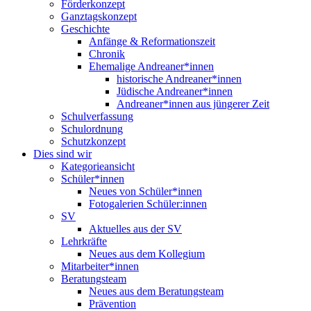
Förderkonzept
Ganztagskonzept
Geschichte
Anfänge & Reformationszeit
Chronik
Ehemalige Andreaner*innen
historische Andreaner*innen
Jüdische Andreaner*innen
Andreaner*innen aus jüngerer Zeit
Schulverfassung
Schulordnung
Schutzkonzept
Dies sind wir
Kategorieansicht
Schüler*innen
Neues von Schüler*innen
Fotogalerien Schüler:innen
SV
Aktuelles aus der SV
Lehrkräfte
Neues aus dem Kollegium
Mitarbeiter*innen
Beratungsteam
Neues aus dem Beratungsteam
Prävention