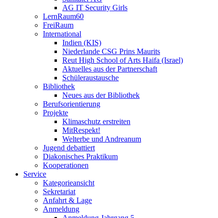
AG IT Security Girls
LernRaum60
FreiRaum
International
Indien (KIS)
Niederlande CSG Prins Maurits
Reut High School of Arts Haifa (Israel)
Aktuelles aus der Partnerschaft
Schüleraustausche
Bibliothek
Neues aus der Bibliothek
Berufsorientierung
Projekte
Klimaschutz erstreiten
MitRespekt!
Welterbe und Andreanum
Jugend debattiert
Diakonisches Praktikum
Kooperationen
Service
Kategorieansicht
Sekretariat
Anfahrt & Lage
Anmeldung
Anmeldung Jahrgang 5