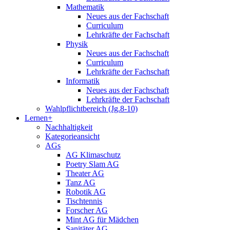
Mathematik
Neues aus der Fachschaft
Curriculum
Lehrkräfte der Fachschaft
Physik
Neues aus der Fachschaft
Curriculum
Lehrkräfte der Fachschaft
Informatik
Neues aus der Fachschaft
Lehrkräfte der Fachschaft
Wahlpflichtbereich (Jg.8-10)
Lernen+
Nachhaltigkeit
Kategorieansicht
AGs
AG Klimaschutz
Poetry Slam AG
Theater AG
Tanz AG
Robotik AG
Tischtennis
Forscher AG
Mint AG für Mädchen
Sanitäter AG