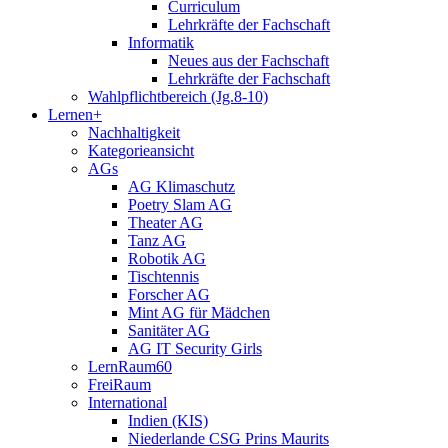
Curriculum
Lehrkräfte der Fachschaft
Informatik
Neues aus der Fachschaft
Lehrkräfte der Fachschaft
Wahlpflichtbereich (Jg.8-10)
Lernen+
Nachhaltigkeit
Kategorieansicht
AGs
AG Klimaschutz
Poetry Slam AG
Theater AG
Tanz AG
Robotik AG
Tischtennis
Forscher AG
Mint AG für Mädchen
Sanitäter AG
AG IT Security Girls
LernRaum60
FreiRaum
International
Indien (KIS)
Niederlande CSG Prins Maurits