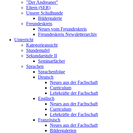
"Der Andreaner"
Eltern (SER)
Unsere Schulhunde
Bildergalerie
Freundeskreis
Neues vom Freundeskreis
Freundeskreis Newsletterarchiv
Unterricht
Kategorieansicht
Stundentafel
Sekundarstufe II
Seminarfächer
Sprachen
Sprachenfolge
Deutsch
Neues aus der Fachschaft
Curriculum
Lehrkräfte der Fachschaft
Englisch
Neues aus der Fachschaft
Curriculum
Lehrkräfte der Fachschaft
Französisch
Neues aus der Fachschaft
Bildergalerien