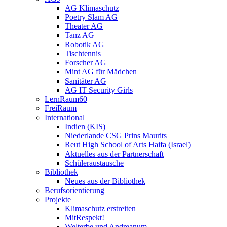
AG Klimaschutz
Poetry Slam AG
Theater AG
Tanz AG
Robotik AG
Tischtennis
Forscher AG
Mint AG für Mädchen
Sanitäter AG
AG IT Security Girls
LernRaum60
FreiRaum
International
Indien (KIS)
Niederlande CSG Prins Maurits
Reut High School of Arts Haifa (Israel)
Aktuelles aus der Partnerschaft
Schüleraustausche
Bibliothek
Neues aus der Bibliothek
Berufsorientierung
Projekte
Klimaschutz erstreiten
MitRespekt!
Welterbe und Andreanum