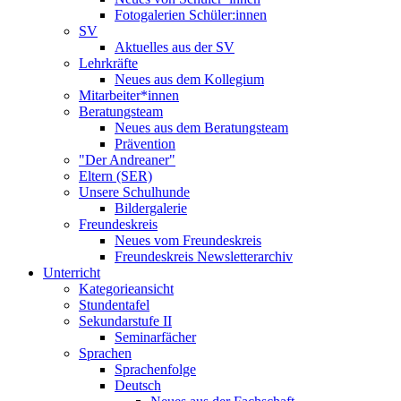
Fotogalerien Schüler:innen
SV
Aktuelles aus der SV
Lehrkräfte
Neues aus dem Kollegium
Mitarbeiter*innen
Beratungsteam
Neues aus dem Beratungsteam
Prävention
"Der Andreaner"
Eltern (SER)
Unsere Schulhunde
Bildergalerie
Freundeskreis
Neues vom Freundeskreis
Freundeskreis Newsletterarchiv
Unterricht
Kategorieansicht
Stundentafel
Sekundarstufe II
Seminarfächer
Sprachen
Sprachenfolge
Deutsch