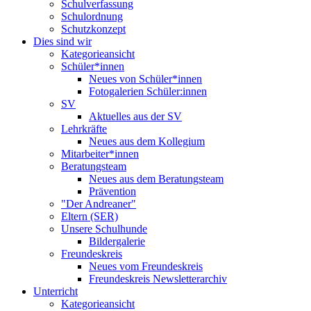
Schulverfassung
Schulordnung
Schutzkonzept
Dies sind wir
Kategorieansicht
Schüler*innen
Neues von Schüler*innen
Fotogalerien Schüler:innen
SV
Aktuelles aus der SV
Lehrkräfte
Neues aus dem Kollegium
Mitarbeiter*innen
Beratungsteam
Neues aus dem Beratungsteam
Prävention
"Der Andreaner"
Eltern (SER)
Unsere Schulhunde
Bildergalerie
Freundeskreis
Neues vom Freundeskreis
Freundeskreis Newsletterarchiv
Unterricht
Kategorieansicht