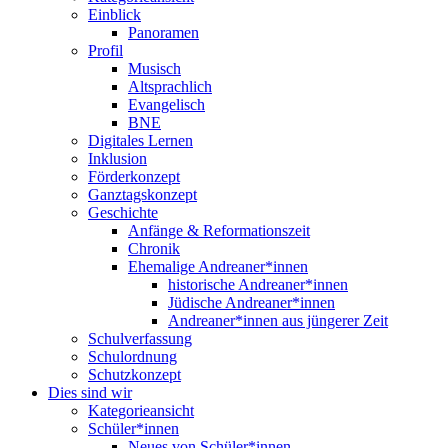
Einblick
Panoramen
Profil
Musisch
Altsprachlich
Evangelisch
BNE
Digitales Lernen
Inklusion
Förderkonzept
Ganztagskonzept
Geschichte
Anfänge & Reformationszeit
Chronik
Ehemalige Andreaner*innen
historische Andreaner*innen
Jüdische Andreaner*innen
Andreaner*innen aus jüngerer Zeit
Schulverfassung
Schulordnung
Schutzkonzept
Dies sind wir
Kategorieansicht
Schüler*innen
Neues von Schüler*innen