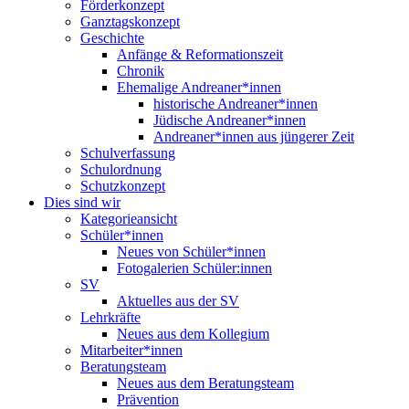
Förderkonzept
Ganztagskonzept
Geschichte
Anfänge & Reformationszeit
Chronik
Ehemalige Andreaner*innen
historische Andreaner*innen
Jüdische Andreaner*innen
Andreaner*innen aus jüngerer Zeit
Schulverfassung
Schulordnung
Schutzkonzept
Dies sind wir
Kategorieansicht
Schüler*innen
Neues von Schüler*innen
Fotogalerien Schüler:innen
SV
Aktuelles aus der SV
Lehrkräfte
Neues aus dem Kollegium
Mitarbeiter*innen
Beratungsteam
Neues aus dem Beratungsteam
Prävention