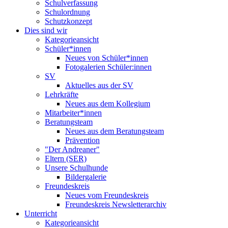
Schulverfassung
Schulordnung
Schutzkonzept
Dies sind wir
Kategorieansicht
Schüler*innen
Neues von Schüler*innen
Fotogalerien Schüler:innen
SV
Aktuelles aus der SV
Lehrkräfte
Neues aus dem Kollegium
Mitarbeiter*innen
Beratungsteam
Neues aus dem Beratungsteam
Prävention
"Der Andreaner"
Eltern (SER)
Unsere Schulhunde
Bildergalerie
Freundeskreis
Neues vom Freundeskreis
Freundeskreis Newsletterarchiv
Unterricht
Kategorieansicht