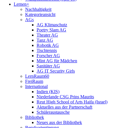
Lernen+
Nachhaltigkeit
Kategorieansicht
AGs
AG Klimaschutz
Poetry Slam AG
Theater AG
Tanz AG
Robotik AG
Tischtennis
Forscher AG
Mint AG für Mädchen
Sanitäter AG
AG IT Security Girls
LernRaum60
FreiRaum
International
Indien (KIS)
Niederlande CSG Prins Maurits
Reut High School of Arts Haifa (Israel)
Aktuelles aus der Partnerschaft
Schüleraustausche
Bibliothek
Neues aus der Bibliothek
Berufsorientierung