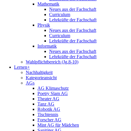
Mathematik
Neues aus der Fachschaft
Curriculum
Lehrkräfte der Fachschaft
Physik
Neues aus der Fachschaft
Curriculum
Lehrkräfte der Fachschaft
Informatik
Neues aus der Fachschaft
Lehrkräfte der Fachschaft
Wahlpflichtbereich (Jg.8-10)
Lernen+
Nachhaltigkeit
Kategorieansicht
AGs
AG Klimaschutz
Poetry Slam AG
Theater AG
Tanz AG
Robotik AG
Tischtennis
Forscher AG
Mint AG für Mädchen
Sanitäter AG