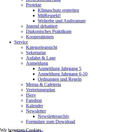
Projekte
Klimaschutz erstreiten
MitRespekt!
Welterbe und Andreanum
Jugend debattiert
Diakonisches Praktikum
Kooperationen
Service
Kategorieansicht
Sekretariat
Anfahrt & Lage
Anmeldung
Anmeldung Jahrgang 5
Anmeldung Jahrgang 6-10
Ordnungen und Regeln
Mensa & Cafeteria
Vertretungsplan
IServ
Fanshop
Kalender
Newsletter
Newsletterarchiv
Formulare zum Download
Wir benutzen Cookies
Vertretungsplan