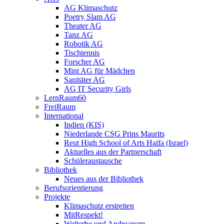
AG Klimaschutz
Poetry Slam AG
Theater AG
Tanz AG
Robotik AG
Tischtennis
Forscher AG
Mint AG für Mädchen
Sanitäter AG
AG IT Security Girls
LernRaum60
FreiRaum
International
Indien (KIS)
Niederlande CSG Prins Maurits
Reut High School of Arts Haifa (Israel)
Aktuelles aus der Partnerschaft
Schüleraustausche
Bibliothek
Neues aus der Bibliothek
Berufsorientierung
Projekte
Klimaschutz erstreiten
MitRespekt!
Welterbe und Andreanum