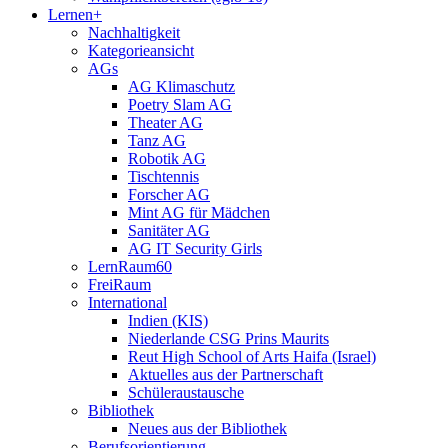
Lernen+
Nachhaltigkeit
Kategorieansicht
AGs
AG Klimaschutz
Poetry Slam AG
Theater AG
Tanz AG
Robotik AG
Tischtennis
Forscher AG
Mint AG für Mädchen
Sanitäter AG
AG IT Security Girls
LernRaum60
FreiRaum
International
Indien (KIS)
Niederlande CSG Prins Maurits
Reut High School of Arts Haifa (Israel)
Aktuelles aus der Partnerschaft
Schüleraustausche
Bibliothek
Neues aus der Bibliothek
Berufsorientierung