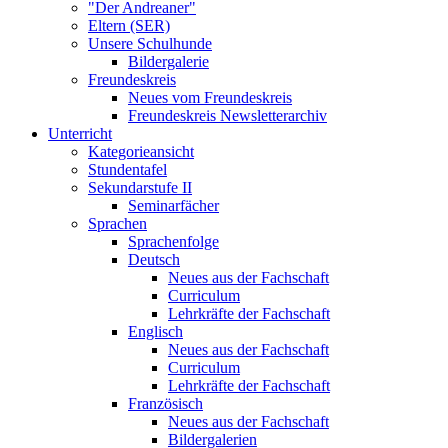
"Der Andreaner"
Eltern (SER)
Unsere Schulhunde
Bildergalerie
Freundeskreis
Neues vom Freundeskreis
Freundeskreis Newsletterarchiv
Unterricht
Kategorieansicht
Stundentafel
Sekundarstufe II
Seminarfächer
Sprachen
Sprachenfolge
Deutsch
Neues aus der Fachschaft
Curriculum
Lehrkräfte der Fachschaft
Englisch
Neues aus der Fachschaft
Curriculum
Lehrkräfte der Fachschaft
Französisch
Neues aus der Fachschaft
Bildergalerien