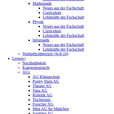
Mathematik
Neues aus der Fachschaft
Curriculum
Lehrkräfte der Fachschaft
Physik
Neues aus der Fachschaft
Curriculum
Lehrkräfte der Fachschaft
Informatik
Neues aus der Fachschaft
Lehrkräfte der Fachschaft
Wahlpflichtbereich (Jg.8-10)
Lernen+
Nachhaltigkeit
Kategorieansicht
AGs
AG Klimaschutz
Poetry Slam AG
Theater AG
Tanz AG
Robotik AG
Tischtennis
Forscher AG
Mint AG für Mädchen
Sanitäter AG