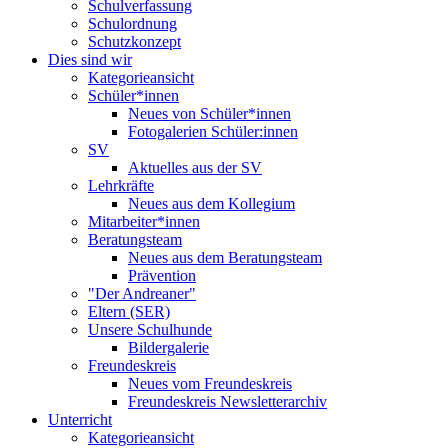
Schulverfassung
Schulordnung
Schutzkonzept
Dies sind wir
Kategorieansicht
Schüler*innen
Neues von Schüler*innen
Fotogalerien Schüler:innen
SV
Aktuelles aus der SV
Lehrkräfte
Neues aus dem Kollegium
Mitarbeiter*innen
Beratungsteam
Neues aus dem Beratungsteam
Prävention
"Der Andreaner"
Eltern (SER)
Unsere Schulhunde
Bildergalerie
Freundeskreis
Neues vom Freundeskreis
Freundeskreis Newsletterarchiv
Unterricht
Kategorieansicht