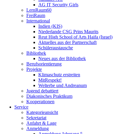
AG IT Security Girls
LernRaum60
FreiRaum
International
Indien (KIS)
Niederlande CSG Prins Maurits
Reut High School of Arts Haifa (Israel)
Aktuelles aus der Partnerschaft
Schüleraustausche
Bibliothek
Neues aus der Bibliothek
Berufsorientierung
Projekte
Klimaschutz erstreiten
MitRespekt!
Welterbe und Andreanum
Jugend debattiert
Diakonisches Praktikum
Kooperationen
Service
Kategorieansicht
Sekretariat
Anfahrt & Lage
Anmeldung
Anmeldung Jahrgang 5