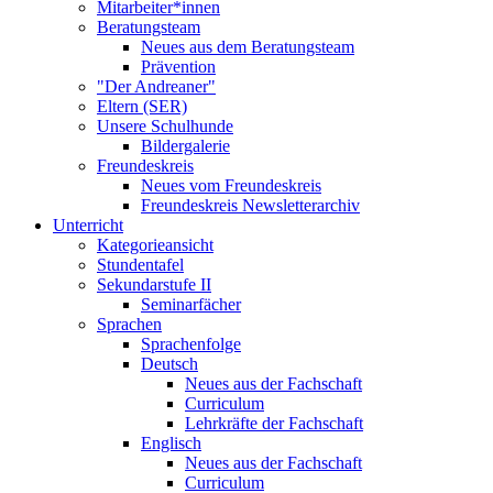
Mitarbeiter*innen
Beratungsteam
Neues aus dem Beratungsteam
Prävention
"Der Andreaner"
Eltern (SER)
Unsere Schulhunde
Bildergalerie
Freundeskreis
Neues vom Freundeskreis
Freundeskreis Newsletterarchiv
Unterricht
Kategorieansicht
Stundentafel
Sekundarstufe II
Seminarfächer
Sprachen
Sprachenfolge
Deutsch
Neues aus der Fachschaft
Curriculum
Lehrkräfte der Fachschaft
Englisch
Neues aus der Fachschaft
Curriculum