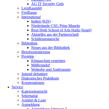
AG IT Security Girls
LernRaum60
FreiRaum
International
Indien (KIS)
Niederlande CSG Prins Maurits
Reut High School of Arts Haifa (Israel)
Aktuelles aus der Partnerschaft
Schüleraustausche
Bibliothek
Neues aus der Bibliothek
Berufsorientierung
Projekte
Klimaschutz erstreiten
MitRespekt!
Welterbe und Andreanum
Jugend debattiert
Diakonisches Praktikum
Kooperationen
Service
Kategorieansicht
Sekretariat
Anfahrt & Lage
Anmeldung
Anmeldung Jahrgang 5