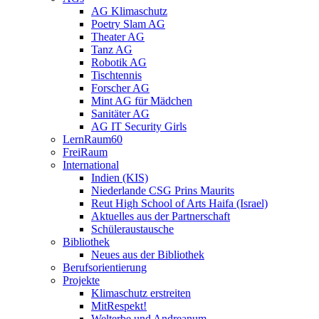
AG Klimaschutz
Poetry Slam AG
Theater AG
Tanz AG
Robotik AG
Tischtennis
Forscher AG
Mint AG für Mädchen
Sanitäter AG
AG IT Security Girls
LernRaum60
FreiRaum
International
Indien (KIS)
Niederlande CSG Prins Maurits
Reut High School of Arts Haifa (Israel)
Aktuelles aus der Partnerschaft
Schüleraustausche
Bibliothek
Neues aus der Bibliothek
Berufsorientierung
Projekte
Klimaschutz erstreiten
MitRespekt!
Welterbe und Andreanum