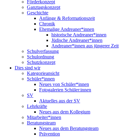
Förderkonzept
Ganztagskonzept
Geschichte
Anfänge & Reformationszeit
Chronik
Ehemalige Andreaner*innen
historische Andreaner*innen
Jüdische Andreaner*innen
Andreaner*innen aus jüngerer Zeit
Schulverfassung
Schulordnung
Schutzkonzept
Dies sind wir
Kategorieansicht
Schüler*innen
Neues von Schüler*innen
Fotogalerien Schüler:innen
SV
Aktuelles aus der SV
Lehrkräfte
Neues aus dem Kollegium
Mitarbeiter*innen
Beratungsteam
Neues aus dem Beratungsteam
Prävention