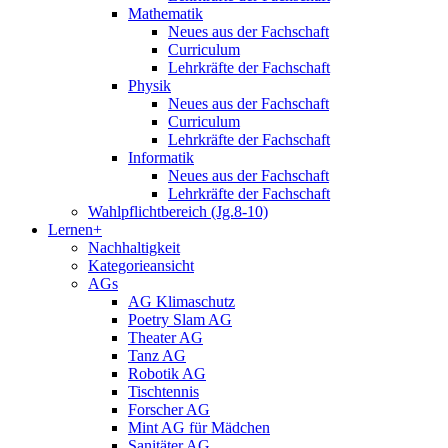
Mathematik
Neues aus der Fachschaft
Curriculum
Lehrkräfte der Fachschaft
Physik
Neues aus der Fachschaft
Curriculum
Lehrkräfte der Fachschaft
Informatik
Neues aus der Fachschaft
Lehrkräfte der Fachschaft
Wahlpflichtbereich (Jg.8-10)
Lernen+
Nachhaltigkeit
Kategorieansicht
AGs
AG Klimaschutz
Poetry Slam AG
Theater AG
Tanz AG
Robotik AG
Tischtennis
Forscher AG
Mint AG für Mädchen
Sanitäter AG