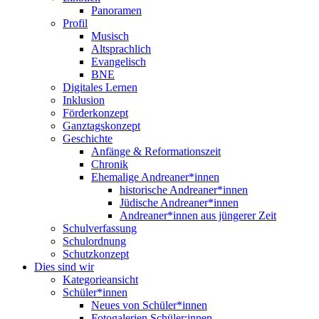
Panoramen
Profil
Musisch
Altsprachlich
Evangelisch
BNE
Digitales Lernen
Inklusion
Förderkonzept
Ganztagskonzept
Geschichte
Anfänge & Reformationszeit
Chronik
Ehemalige Andreaner*innen
historische Andreaner*innen
Jüdische Andreaner*innen
Andreaner*innen aus jüngerer Zeit
Schulverfassung
Schulordnung
Schutzkonzept
Dies sind wir
Kategorieansicht
Schüler*innen
Neues von Schüler*innen
Fotogalerien Schüler:innen