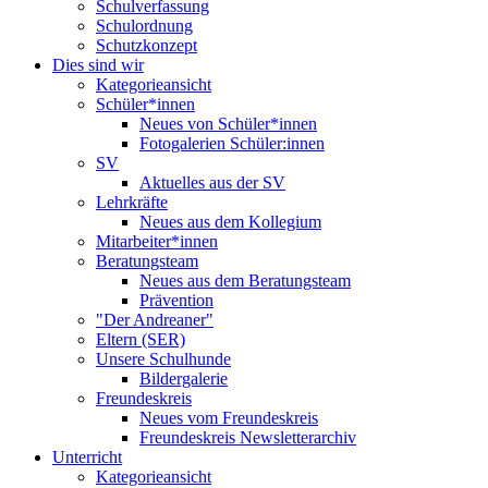
Schulverfassung
Schulordnung
Schutzkonzept
Dies sind wir
Kategorieansicht
Schüler*innen
Neues von Schüler*innen
Fotogalerien Schüler:innen
SV
Aktuelles aus der SV
Lehrkräfte
Neues aus dem Kollegium
Mitarbeiter*innen
Beratungsteam
Neues aus dem Beratungsteam
Prävention
"Der Andreaner"
Eltern (SER)
Unsere Schulhunde
Bildergalerie
Freundeskreis
Neues vom Freundeskreis
Freundeskreis Newsletterarchiv
Unterricht
Kategorieansicht