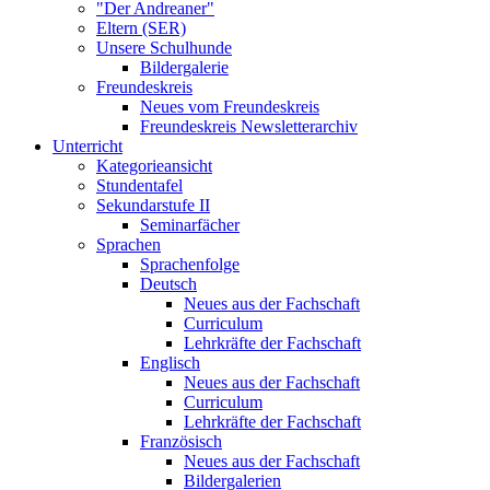
"Der Andreaner"
Eltern (SER)
Unsere Schulhunde
Bildergalerie
Freundeskreis
Neues vom Freundeskreis
Freundeskreis Newsletterarchiv
Unterricht
Kategorieansicht
Stundentafel
Sekundarstufe II
Seminarfächer
Sprachen
Sprachenfolge
Deutsch
Neues aus der Fachschaft
Curriculum
Lehrkräfte der Fachschaft
Englisch
Neues aus der Fachschaft
Curriculum
Lehrkräfte der Fachschaft
Französisch
Neues aus der Fachschaft
Bildergalerien