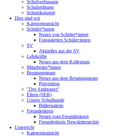
Schulverfassung
Schulordnung
Schutzkonzept
Dies sind wir
Kategorieansicht
Schüler*innen
Neues von Schüler*innen
Fotogalerien Schüler:innen
SV
Aktuelles aus der SV
Lehrkräfte
Neues aus dem Kollegium
Mitarbeiter*innen
Beratungsteam
Neues aus dem Beratungsteam
Prävention
"Der Andreaner"
Eltern (SER)
Unsere Schulhunde
Bildergalerie
Freundeskreis
Neues vom Freundeskreis
Freundeskreis Newsletterarchiv
Unterricht
Kategorieansicht