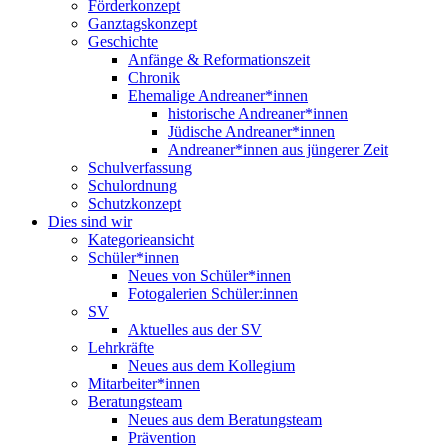
Förderkonzept
Ganztagskonzept
Geschichte
Anfänge & Reformationszeit
Chronik
Ehemalige Andreaner*innen
historische Andreaner*innen
Jüdische Andreaner*innen
Andreaner*innen aus jüngerer Zeit
Schulverfassung
Schulordnung
Schutzkonzept
Dies sind wir
Kategorieansicht
Schüler*innen
Neues von Schüler*innen
Fotogalerien Schüler:innen
SV
Aktuelles aus der SV
Lehrkräfte
Neues aus dem Kollegium
Mitarbeiter*innen
Beratungsteam
Neues aus dem Beratungsteam
Prävention