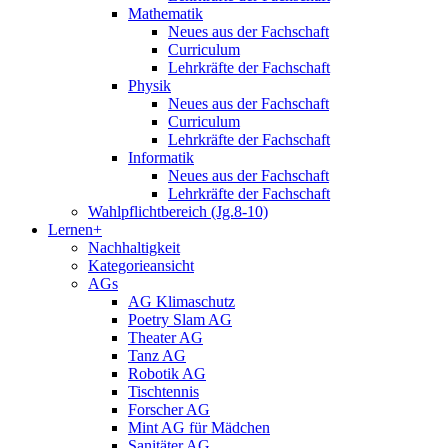
Mathematik
Neues aus der Fachschaft
Curriculum
Lehrkräfte der Fachschaft
Physik
Neues aus der Fachschaft
Curriculum
Lehrkräfte der Fachschaft
Informatik
Neues aus der Fachschaft
Lehrkräfte der Fachschaft
Wahlpflichtbereich (Jg.8-10)
Lernen+
Nachhaltigkeit
Kategorieansicht
AGs
AG Klimaschutz
Poetry Slam AG
Theater AG
Tanz AG
Robotik AG
Tischtennis
Forscher AG
Mint AG für Mädchen
Sanitäter AG