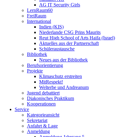
AG IT Security Girls
LernRaum60
FreiRaum
International
Indien (KIS)
Niederlande CSG Prins Maurits
Reut High School of Arts Haifa (Israel)
Aktuelles aus der Partnerschaft
Schüleraustausche
Bibliothek
Neues aus der Bibliothek
Berufsorientierung
Projekte
Klimaschutz erstreiten
MitRespekt!
Welterbe und Andreanum
Jugend debattiert
Diakonisches Praktikum
Kooperationen
Service
Kategorieansicht
Sekretariat
Anfahrt & Lage
Anmeldung
Anmeldung Jahrgang 5