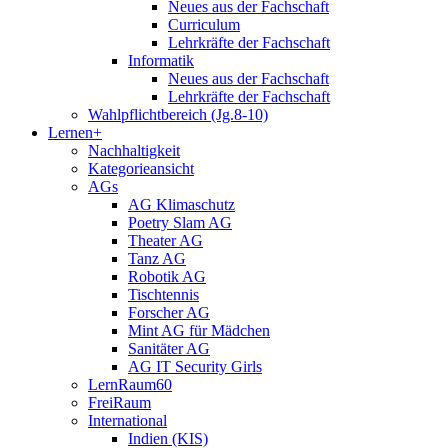
Neues aus der Fachschaft
Curriculum
Lehrkräfte der Fachschaft
Informatik
Neues aus der Fachschaft
Lehrkräfte der Fachschaft
Wahlpflichtbereich (Jg.8-10)
Lernen+
Nachhaltigkeit
Kategorieansicht
AGs
AG Klimaschutz
Poetry Slam AG
Theater AG
Tanz AG
Robotik AG
Tischtennis
Forscher AG
Mint AG für Mädchen
Sanitäter AG
AG IT Security Girls
LernRaum60
FreiRaum
International
Indien (KIS)