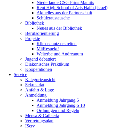
Niederlande CSG Prins Maurits
Reut High School of Arts Haifa (Israel)
Aktuelles aus der Partnerschaft
Schüleraustausche
Bibliothek
Neues aus der Bibliothek
Berufsorientierung
Projekte
Klimaschutz erstreiten
MitRespekt!
Welterbe und Andreanum
Jugend debattiert
Diakonisches Praktikum
Kooperationen
Service
Kategorieansicht
Sekretariat
Anfahrt & Lage
Anmeldung
Anmeldung Jahrgang 5
Anmeldung Jahrgang 6-10
Ordnungen und Regeln
Mensa & Cafeteria
Vertretungsplan
IServ