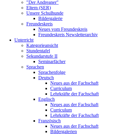
"Der Andreaner"
Eltern (SER)
Unsere Schulhunde
Bildergalerie
Freundeskreis
Neues vom Freundeskreis
Freundeskreis Newsletterarchiv
Unterricht
Kategorieansicht
Stundentafel
Sekundarstufe II
Seminarfächer
Sprachen
Sprachenfolge
Deutsch
Neues aus der Fachschaft
Curriculum
Lehrkräfte der Fachschaft
Englisch
Neues aus der Fachschaft
Curriculum
Lehrkräfte der Fachschaft
Französisch
Neues aus der Fachschaft
Bildergalerien