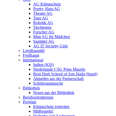
AG Klimaschutz
Poetry Slam AG
Theater AG
Tanz AG
Robotik AG
Tischtennis
Forscher AG
Mint AG für Mädchen
Sanitäter AG
AG IT Security Girls
LernRaum60
FreiRaum
International
Indien (KIS)
Niederlande CSG Prins Maurits
Reut High School of Arts Haifa (Israel)
Aktuelles aus der Partnerschaft
Schüleraustausche
Bibliothek
Neues aus der Bibliothek
Berufsorientierung
Projekte
Klimaschutz erstreiten
MitRespekt!
Welterbe und Andreanum