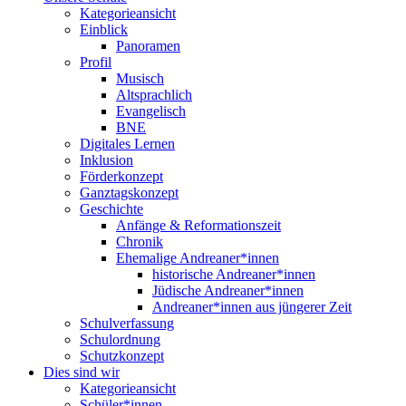
Kategorieansicht
Einblick
Panoramen
Profil
Musisch
Altsprachlich
Evangelisch
BNE
Digitales Lernen
Inklusion
Förderkonzept
Ganztagskonzept
Geschichte
Anfänge & Reformationszeit
Chronik
Ehemalige Andreaner*innen
historische Andreaner*innen
Jüdische Andreaner*innen
Andreaner*innen aus jüngerer Zeit
Schulverfassung
Schulordnung
Schutzkonzept
Dies sind wir
Kategorieansicht
Schüler*innen