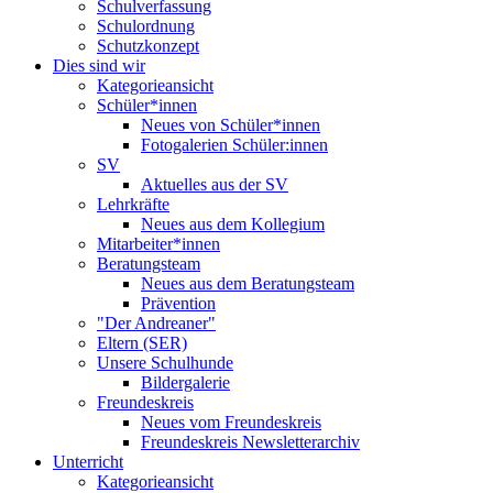
Schulverfassung
Schulordnung
Schutzkonzept
Dies sind wir
Kategorieansicht
Schüler*innen
Neues von Schüler*innen
Fotogalerien Schüler:innen
SV
Aktuelles aus der SV
Lehrkräfte
Neues aus dem Kollegium
Mitarbeiter*innen
Beratungsteam
Neues aus dem Beratungsteam
Prävention
"Der Andreaner"
Eltern (SER)
Unsere Schulhunde
Bildergalerie
Freundeskreis
Neues vom Freundeskreis
Freundeskreis Newsletterarchiv
Unterricht
Kategorieansicht