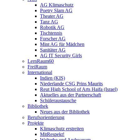
AG Klimaschutz
Poetry Slam AG
Theater AG
Tanz AG
Robotik AG
Tischtennis
Forscher AG
Mint AG für Mädchen
Sanitäter AG
AG IT Security Girls
LernRaum60
FreiRaum
International
Indien (KIS)
Niederlande CSG Prins Maurits
Reut High School of Arts Haifa (Israel)
Aktuelles aus der Partnerschaft
Schüleraustausche
Bibliothek
Neues aus der Bibliothek
Berufsorientierung
Projekte
Klimaschutz erstreiten
MitRespekt!
Welterbe und Andreanum