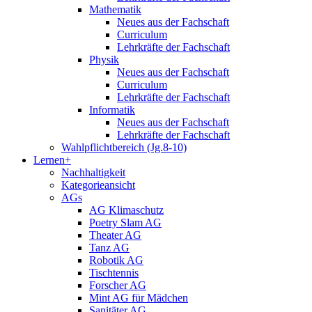
Mathematik
Neues aus der Fachschaft
Curriculum
Lehrkräfte der Fachschaft
Physik
Neues aus der Fachschaft
Curriculum
Lehrkräfte der Fachschaft
Informatik
Neues aus der Fachschaft
Lehrkräfte der Fachschaft
Wahlpflichtbereich (Jg.8-10)
Lernen+
Nachhaltigkeit
Kategorieansicht
AGs
AG Klimaschutz
Poetry Slam AG
Theater AG
Tanz AG
Robotik AG
Tischtennis
Forscher AG
Mint AG für Mädchen
Sanitäter AG