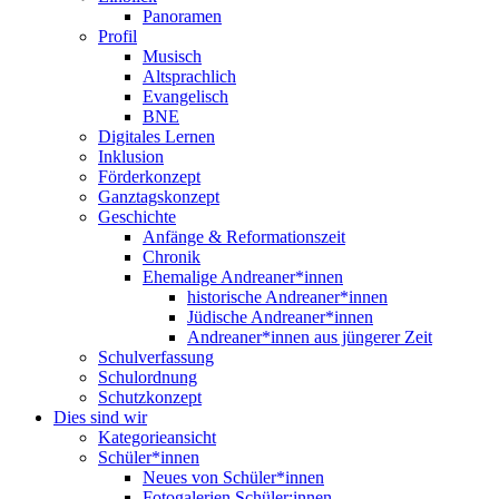
Panoramen
Profil
Musisch
Altsprachlich
Evangelisch
BNE
Digitales Lernen
Inklusion
Förderkonzept
Ganztagskonzept
Geschichte
Anfänge & Reformationszeit
Chronik
Ehemalige Andreaner*innen
historische Andreaner*innen
Jüdische Andreaner*innen
Andreaner*innen aus jüngerer Zeit
Schulverfassung
Schulordnung
Schutzkonzept
Dies sind wir
Kategorieansicht
Schüler*innen
Neues von Schüler*innen
Fotogalerien Schüler:innen