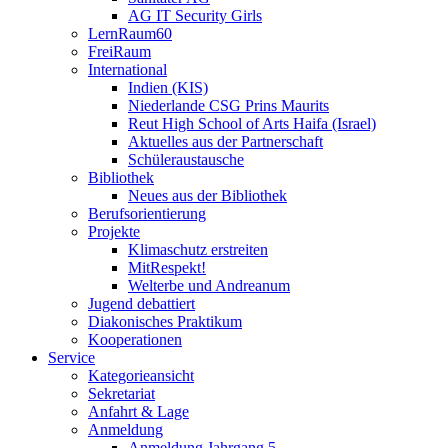
AG IT Security Girls
LernRaum60
FreiRaum
International
Indien (KIS)
Niederlande CSG Prins Maurits
Reut High School of Arts Haifa (Israel)
Aktuelles aus der Partnerschaft
Schüleraustausche
Bibliothek
Neues aus der Bibliothek
Berufsorientierung
Projekte
Klimaschutz erstreiten
MitRespekt!
Welterbe und Andreanum
Jugend debattiert
Diakonisches Praktikum
Kooperationen
Service
Kategorieansicht
Sekretariat
Anfahrt & Lage
Anmeldung
Anmeldung Jahrgang 5