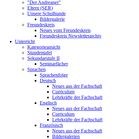
"Der Andreaner"
Eltern (SER)
Unsere Schulhunde
Bildergalerie
Freundeskreis
Neues vom Freundeskreis
Freundeskreis Newsletterarchiv
Unterricht
Kategorieansicht
Stundentafel
Sekundarstufe II
Seminarfächer
Sprachen
Sprachenfolge
Deutsch
Neues aus der Fachschaft
Curriculum
Lehrkräfte der Fachschaft
Englisch
Neues aus der Fachschaft
Curriculum
Lehrkräfte der Fachschaft
Französisch
Neues aus der Fachschaft
Bildergalerien