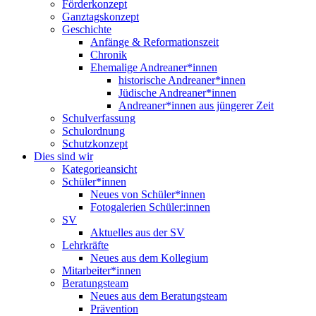
Förderkonzept
Ganztagskonzept
Geschichte
Anfänge & Reformationszeit
Chronik
Ehemalige Andreaner*innen
historische Andreaner*innen
Jüdische Andreaner*innen
Andreaner*innen aus jüngerer Zeit
Schulverfassung
Schulordnung
Schutzkonzept
Dies sind wir
Kategorieansicht
Schüler*innen
Neues von Schüler*innen
Fotogalerien Schüler:innen
SV
Aktuelles aus der SV
Lehrkräfte
Neues aus dem Kollegium
Mitarbeiter*innen
Beratungsteam
Neues aus dem Beratungsteam
Prävention