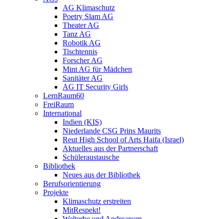
AG Klimaschutz
Poetry Slam AG
Theater AG
Tanz AG
Robotik AG
Tischtennis
Forscher AG
Mint AG für Mädchen
Sanitäter AG
AG IT Security Girls
LernRaum60
FreiRaum
International
Indien (KIS)
Niederlande CSG Prins Maurits
Reut High School of Arts Haifa (Israel)
Aktuelles aus der Partnerschaft
Schüleraustausche
Bibliothek
Neues aus der Bibliothek
Berufsorientierung
Projekte
Klimaschutz erstreiten
MitRespekt!
Welterbe und Andreanum