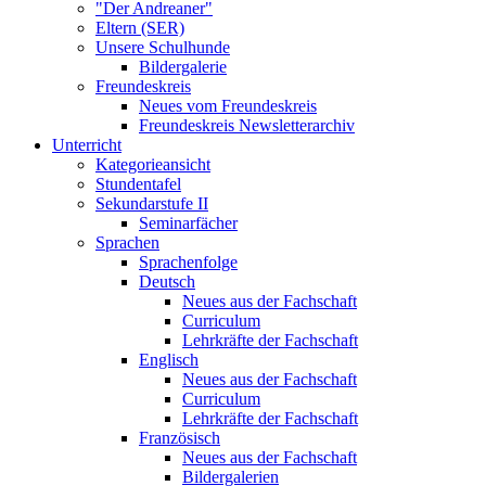
"Der Andreaner"
Eltern (SER)
Unsere Schulhunde
Bildergalerie
Freundeskreis
Neues vom Freundeskreis
Freundeskreis Newsletterarchiv
Unterricht
Kategorieansicht
Stundentafel
Sekundarstufe II
Seminarfächer
Sprachen
Sprachenfolge
Deutsch
Neues aus der Fachschaft
Curriculum
Lehrkräfte der Fachschaft
Englisch
Neues aus der Fachschaft
Curriculum
Lehrkräfte der Fachschaft
Französisch
Neues aus der Fachschaft
Bildergalerien