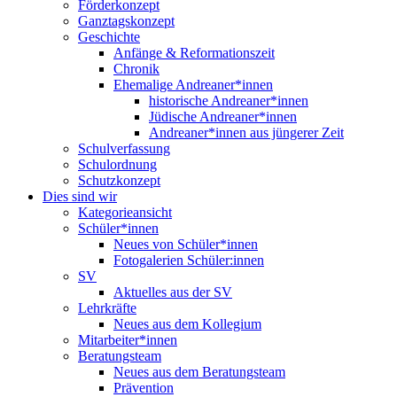
Förderkonzept
Ganztagskonzept
Geschichte
Anfänge & Reformationszeit
Chronik
Ehemalige Andreaner*innen
historische Andreaner*innen
Jüdische Andreaner*innen
Andreaner*innen aus jüngerer Zeit
Schulverfassung
Schulordnung
Schutzkonzept
Dies sind wir
Kategorieansicht
Schüler*innen
Neues von Schüler*innen
Fotogalerien Schüler:innen
SV
Aktuelles aus der SV
Lehrkräfte
Neues aus dem Kollegium
Mitarbeiter*innen
Beratungsteam
Neues aus dem Beratungsteam
Prävention