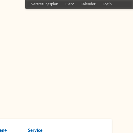
Vertretungsplan
IServ
Kalender
Login
en+
Service