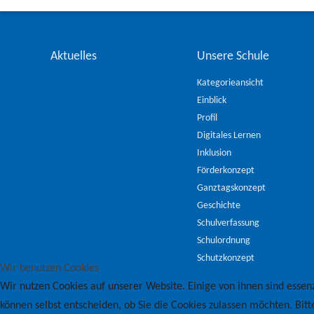
Aktuelles
Unsere Schule
Kategorieansicht
Einblick
Profil
Digitales Lernen
Inklusion
Förderkonzept
Ganztagskonzept
Geschichte
Schulverfassung
Schulordnung
Schutzkonzept
Wir benutzen Cookies
Wir nutzen Cookies auf unserer Website. Einige von ihnen sind essenz
können selbst entscheiden, ob Sie die Cookies zulassen möchten. Bitt