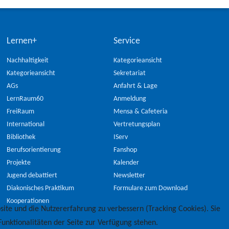
Lernen+
Service
Nachhaltigkeit
Kategorieansicht
Kategorieansicht
Sekretariat
AGs
Anfahrt & Lage
LernRaum60
Anmeldung
FreiRaum
Mensa & Cafeteria
International
Vertretungsplan
Bibliothek
IServ
Berufsorientierung
Fanshop
Projekte
Kalender
Jugend debattiert
Newsletter
Diakonisches Praktikum
Formulare zum Download
Kooperationen
site und die Nutzererfahrung zu verbessern (Tracking Cookies). Sie
unktionalitäten der Seite zur Verfügung stehen.