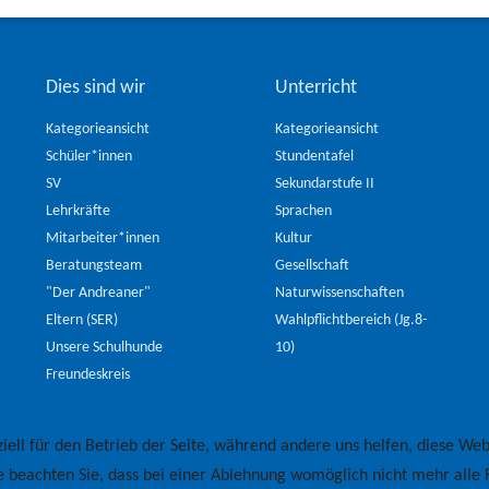
Dies sind wir
Unterricht
Kategorieansicht
Kategorieansicht
Schüler*innen
Stundentafel
SV
Sekundarstufe II
Lehrkräfte
Sprachen
Mitarbeiter*innen
Kultur
Beratungsteam
Gesellschaft
"Der Andreaner"
Naturwissenschaften
Eltern (SER)
Wahlpflichtbereich (Jg.8-
Unsere Schulhunde
10)
Freundeskreis
iell für den Betrieb der Seite, während andere uns helfen, diese Web
e beachten Sie, dass bei einer Ablehnung womöglich nicht mehr alle F