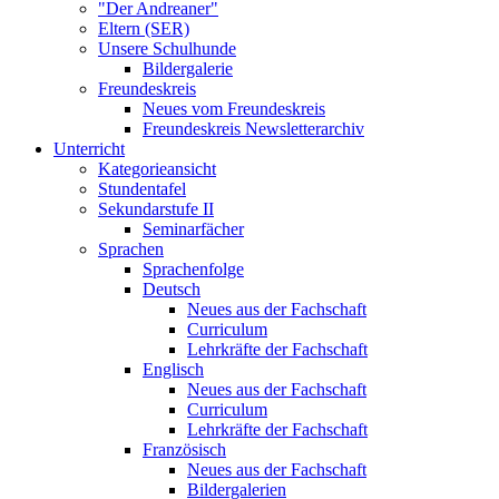
"Der Andreaner"
Eltern (SER)
Unsere Schulhunde
Bildergalerie
Freundeskreis
Neues vom Freundeskreis
Freundeskreis Newsletterarchiv
Unterricht
Kategorieansicht
Stundentafel
Sekundarstufe II
Seminarfächer
Sprachen
Sprachenfolge
Deutsch
Neues aus der Fachschaft
Curriculum
Lehrkräfte der Fachschaft
Englisch
Neues aus der Fachschaft
Curriculum
Lehrkräfte der Fachschaft
Französisch
Neues aus der Fachschaft
Bildergalerien