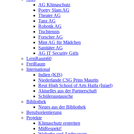
AG Klimaschutz
Poetry Slam AG
Theater AG
Tanz AG
Robotik AG
Tischtennis
Forscher AG
Mint AG für Mädchen
Sanitäter AG
AG IT Security Girls
LernRaum60
FreiRaum
International
Indien (KIS)
Niederlande CSG Prins Maurits
Reut High School of Arts Haifa (Israel)
Aktuelles aus der Partnerschaft
Schüleraustausche
Bibliothek
Neues aus der Bibliothek
Berufsorientierung
Projekte
Klimaschutz erstreiten
MitRespekt!
Welterbe und Andreanum