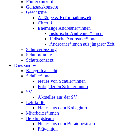
Förderkonzept
Ganztagskonzept
Geschichte
Anfänge & Reformationszeit
Chronik
Ehemalige Andreaner*innen
historische Andreaner*innen
Jüdische Andreaner*innen
Andreaner*innen aus jüngerer Zeit
Schulverfassung
Schulordnung
Schutzkonzept
Dies sind wir
Kategorieansicht
Schüler*innen
Neues von Schüler*innen
Fotogalerien Schüler:innen
SV
Aktuelles aus der SV
Lehrkräfte
Neues aus dem Kollegium
Mitarbeiter*innen
Beratungsteam
Neues aus dem Beratungsteam
Prävention