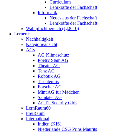
Curriculum
Lehrkräfte der Fachschaft
Informatik
Neues aus der Fachschaft
Lehrkräfte der Fachschaft
Wahlpflichtbereich (Jg.8-10)
Lernen+
Nachhaltigkeit
Kategorieansicht
AGs
AG Klimaschutz
Poetry Slam AG
Theater AG
Tanz AG
Robotik AG
Tischtennis
Forscher AG
Mint AG für Mädchen
Sanitäter AG
AG IT Security Girls
LernRaum60
FreiRaum
International
Indien (KIS)
Niederlande CSG Prins Maurits