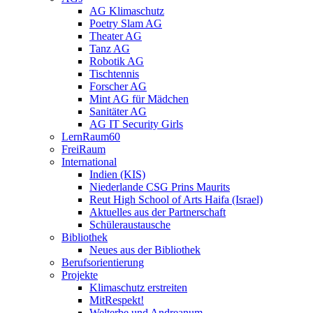
AG Klimaschutz
Poetry Slam AG
Theater AG
Tanz AG
Robotik AG
Tischtennis
Forscher AG
Mint AG für Mädchen
Sanitäter AG
AG IT Security Girls
LernRaum60
FreiRaum
International
Indien (KIS)
Niederlande CSG Prins Maurits
Reut High School of Arts Haifa (Israel)
Aktuelles aus der Partnerschaft
Schüleraustausche
Bibliothek
Neues aus der Bibliothek
Berufsorientierung
Projekte
Klimaschutz erstreiten
MitRespekt!
Welterbe und Andreanum