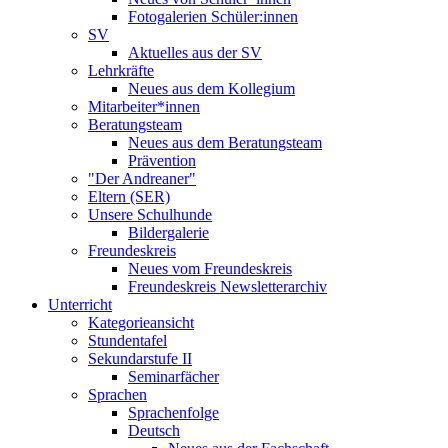
Fotogalerien Schüler:innen
SV
Aktuelles aus der SV
Lehrkräfte
Neues aus dem Kollegium
Mitarbeiter*innen
Beratungsteam
Neues aus dem Beratungsteam
Prävention
"Der Andreaner"
Eltern (SER)
Unsere Schulhunde
Bildergalerie
Freundeskreis
Neues vom Freundeskreis
Freundeskreis Newsletterarchiv
Unterricht
Kategorieansicht
Stundentafel
Sekundarstufe II
Seminarfächer
Sprachen
Sprachenfolge
Deutsch