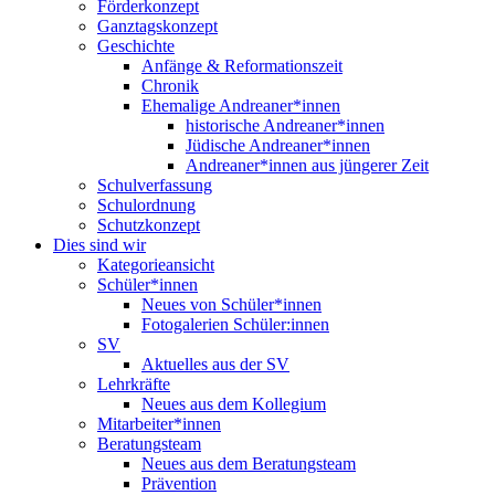
Förderkonzept
Ganztagskonzept
Geschichte
Anfänge & Reformationszeit
Chronik
Ehemalige Andreaner*innen
historische Andreaner*innen
Jüdische Andreaner*innen
Andreaner*innen aus jüngerer Zeit
Schulverfassung
Schulordnung
Schutzkonzept
Dies sind wir
Kategorieansicht
Schüler*innen
Neues von Schüler*innen
Fotogalerien Schüler:innen
SV
Aktuelles aus der SV
Lehrkräfte
Neues aus dem Kollegium
Mitarbeiter*innen
Beratungsteam
Neues aus dem Beratungsteam
Prävention