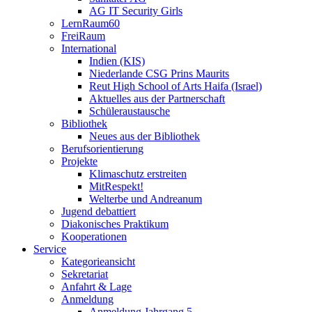
AG IT Security Girls
LernRaum60
FreiRaum
International
Indien (KIS)
Niederlande CSG Prins Maurits
Reut High School of Arts Haifa (Israel)
Aktuelles aus der Partnerschaft
Schüleraustausche
Bibliothek
Neues aus der Bibliothek
Berufsorientierung
Projekte
Klimaschutz erstreiten
MitRespekt!
Welterbe und Andreanum
Jugend debattiert
Diakonisches Praktikum
Kooperationen
Service
Kategorieansicht
Sekretariat
Anfahrt & Lage
Anmeldung
Anmeldung Jahrgang 5