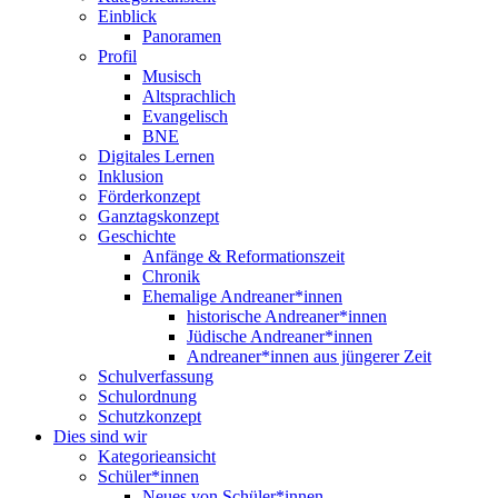
Einblick
Panoramen
Profil
Musisch
Altsprachlich
Evangelisch
BNE
Digitales Lernen
Inklusion
Förderkonzept
Ganztagskonzept
Geschichte
Anfänge & Reformationszeit
Chronik
Ehemalige Andreaner*innen
historische Andreaner*innen
Jüdische Andreaner*innen
Andreaner*innen aus jüngerer Zeit
Schulverfassung
Schulordnung
Schutzkonzept
Dies sind wir
Kategorieansicht
Schüler*innen
Neues von Schüler*innen