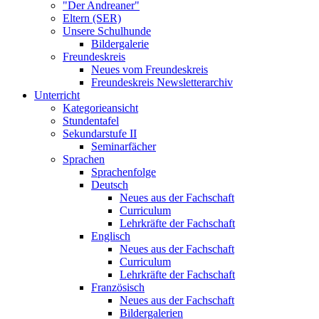
"Der Andreaner"
Eltern (SER)
Unsere Schulhunde
Bildergalerie
Freundeskreis
Neues vom Freundeskreis
Freundeskreis Newsletterarchiv
Unterricht
Kategorieansicht
Stundentafel
Sekundarstufe II
Seminarfächer
Sprachen
Sprachenfolge
Deutsch
Neues aus der Fachschaft
Curriculum
Lehrkräfte der Fachschaft
Englisch
Neues aus der Fachschaft
Curriculum
Lehrkräfte der Fachschaft
Französisch
Neues aus der Fachschaft
Bildergalerien