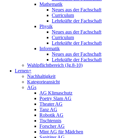
Mathematik
Neues aus der Fachschaft
Curriculum
Lehrkräfte der Fachschaft
Physik
Neues aus der Fachschaft
Curriculum
Lehrkräfte der Fachschaft
Informatik
Neues aus der Fachschaft
Lehrkräfte der Fachschaft
Wahlpflichtbereich (Jg.8-10)
Lernen+
Nachhaltigkeit
Kategorieansicht
AGs
AG Klimaschutz
Poetry Slam AG
Theater AG
Tanz AG
Robotik AG
Tischtennis
Forscher AG
Mint AG für Mädchen
Sanitäter AG