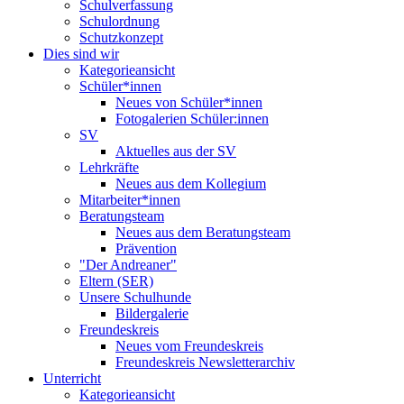
Schulverfassung
Schulordnung
Schutzkonzept
Dies sind wir
Kategorieansicht
Schüler*innen
Neues von Schüler*innen
Fotogalerien Schüler:innen
SV
Aktuelles aus der SV
Lehrkräfte
Neues aus dem Kollegium
Mitarbeiter*innen
Beratungsteam
Neues aus dem Beratungsteam
Prävention
"Der Andreaner"
Eltern (SER)
Unsere Schulhunde
Bildergalerie
Freundeskreis
Neues vom Freundeskreis
Freundeskreis Newsletterarchiv
Unterricht
Kategorieansicht