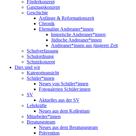
Förderkonzept
Ganztagskonzept
Geschichte
Anfänge & Reformationszeit
Chronik
Ehemalige Andreaner*innen
historische Andreaner*innen
Jüdische Andreaner*innen
Andreaner*innen aus jüngerer Zeit
Schulverfassung
Schulordnung
Schutzkonzept
Dies sind wir
Kategorieansicht
Schüler*innen
Neues von Schüler*innen
Fotogalerien Schüler:innen
SV
Aktuelles aus der SV
Lehrkräfte
Neues aus dem Kollegium
Mitarbeiter*innen
Beratungsteam
Neues aus dem Beratungsteam
Prävention