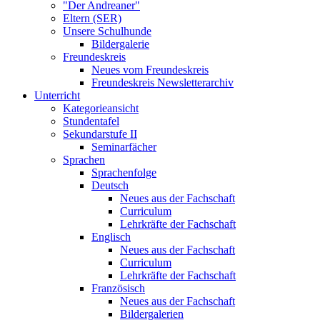
"Der Andreaner"
Eltern (SER)
Unsere Schulhunde
Bildergalerie
Freundeskreis
Neues vom Freundeskreis
Freundeskreis Newsletterarchiv
Unterricht
Kategorieansicht
Stundentafel
Sekundarstufe II
Seminarfächer
Sprachen
Sprachenfolge
Deutsch
Neues aus der Fachschaft
Curriculum
Lehrkräfte der Fachschaft
Englisch
Neues aus der Fachschaft
Curriculum
Lehrkräfte der Fachschaft
Französisch
Neues aus der Fachschaft
Bildergalerien