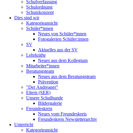
Schulverfassung
Schulordnung
Schutzkonzept
Dies sind wir
Kategorieansicht
Schüler*innen
Neues von Schüler*innen
Fotogalerien Schüler:innen
SV
Aktuelles aus der SV
Lehrkräfte
Neues aus dem Kollegium
Mitarbeiter*innen
Beratungsteam
Neues aus dem Beratungsteam
Prävention
"Der Andreaner"
Eltern (SER)
Unsere Schulhunde
Bildergalerie
Freundeskreis
Neues vom Freundeskreis
Freundeskreis Newsletterarchiv
Unterricht
Kategorieansicht