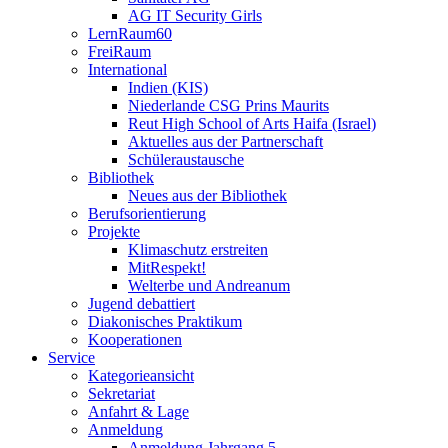
AG IT Security Girls
LernRaum60
FreiRaum
International
Indien (KIS)
Niederlande CSG Prins Maurits
Reut High School of Arts Haifa (Israel)
Aktuelles aus der Partnerschaft
Schüleraustausche
Bibliothek
Neues aus der Bibliothek
Berufsorientierung
Projekte
Klimaschutz erstreiten
MitRespekt!
Welterbe und Andreanum
Jugend debattiert
Diakonisches Praktikum
Kooperationen
Service
Kategorieansicht
Sekretariat
Anfahrt & Lage
Anmeldung
Anmeldung Jahrgang 5