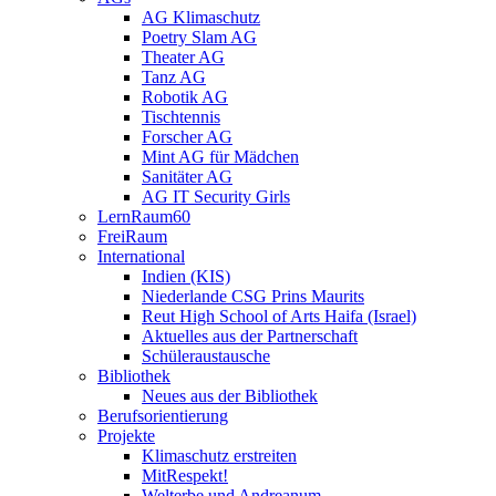
AG Klimaschutz
Poetry Slam AG
Theater AG
Tanz AG
Robotik AG
Tischtennis
Forscher AG
Mint AG für Mädchen
Sanitäter AG
AG IT Security Girls
LernRaum60
FreiRaum
International
Indien (KIS)
Niederlande CSG Prins Maurits
Reut High School of Arts Haifa (Israel)
Aktuelles aus der Partnerschaft
Schüleraustausche
Bibliothek
Neues aus der Bibliothek
Berufsorientierung
Projekte
Klimaschutz erstreiten
MitRespekt!
Welterbe und Andreanum