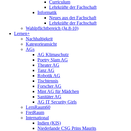
Curriculum
Lehrkräfte der Fachschaft
Informatik
Neues aus der Fachschaft
Lehrkräfte der Fachschaft
Wahlpflichtbereich (Jg.8-10)
Lernen+
Nachhaltigkeit
Kategorieansicht
AGs
AG Klimaschutz
Poetry Slam AG
Theater AG
Tanz AG
Robotik AG
Tischtennis
Forscher AG
Mint AG für Mädchen
Sanitäter AG
AG IT Security Girls
LernRaum60
FreiRaum
International
Indien (KIS)
Niederlande CSG Prins Maurits