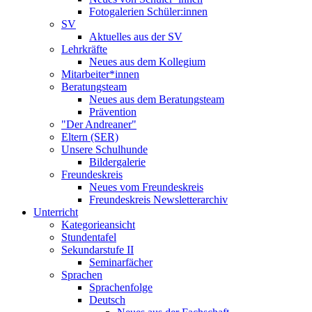
Fotogalerien Schüler:innen
SV
Aktuelles aus der SV
Lehrkräfte
Neues aus dem Kollegium
Mitarbeiter*innen
Beratungsteam
Neues aus dem Beratungsteam
Prävention
"Der Andreaner"
Eltern (SER)
Unsere Schulhunde
Bildergalerie
Freundeskreis
Neues vom Freundeskreis
Freundeskreis Newsletterarchiv
Unterricht
Kategorieansicht
Stundentafel
Sekundarstufe II
Seminarfächer
Sprachen
Sprachenfolge
Deutsch