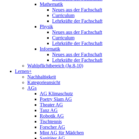
Mathematik
Neues aus der Fachschaft
Curriculum
Lehrkräfte der Fachschaft
Physik
Neues aus der Fachschaft
Curriculum
Lehrkräfte der Fachschaft
Informatik
Neues aus der Fachschaft
Lehrkräfte der Fachschaft
Wahlpflichtbereich (Jg.8-10)
Lernen+
Nachhaltigkeit
Kategorieansicht
AGs
AG Klimaschutz
Poetry Slam AG
Theater AG
Tanz AG
Robotik AG
Tischtennis
Forscher AG
Mint AG für Mädchen
Sanitäter AG