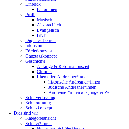
Einblick
Panoramen
Profil
Musisch
Altsprachlich
Evangelisch
BNE
Digitales Lernen
Inklusion
Förderkonzept
Ganztagskonzept
Geschichte
Anfänge & Reformationszeit
Chronik
Ehemalige Andreaner*innen
historische Andreaner*innen
Jüdische Andreaner*innen
Andreaner*innen aus jüngerer Zeit
Schulverfassung
Schulordnung
Schutzkonzept
Dies sind wir
Kategorieansicht
Schüler*innen
Neues von Schüler*innen