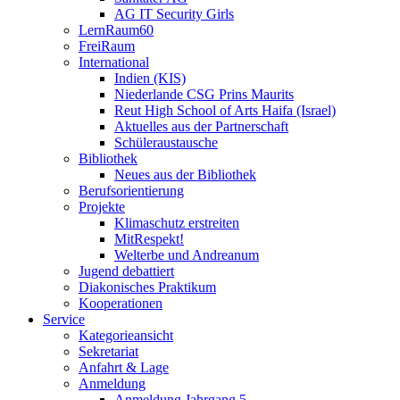
AG IT Security Girls
LernRaum60
FreiRaum
International
Indien (KIS)
Niederlande CSG Prins Maurits
Reut High School of Arts Haifa (Israel)
Aktuelles aus der Partnerschaft
Schüleraustausche
Bibliothek
Neues aus der Bibliothek
Berufsorientierung
Projekte
Klimaschutz erstreiten
MitRespekt!
Welterbe und Andreanum
Jugend debattiert
Diakonisches Praktikum
Kooperationen
Service
Kategorieansicht
Sekretariat
Anfahrt & Lage
Anmeldung
Anmeldung Jahrgang 5