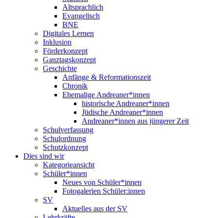
Altsprachlich
Evangelisch
BNE
Digitales Lernen
Inklusion
Förderkonzept
Ganztagskonzept
Geschichte
Anfänge & Reformationszeit
Chronik
Ehemalige Andreaner*innen
historische Andreaner*innen
Jüdische Andreaner*innen
Andreaner*innen aus jüngerer Zeit
Schulverfassung
Schulordnung
Schutzkonzept
Dies sind wir
Kategorieansicht
Schüler*innen
Neues von Schüler*innen
Fotogalerien Schüler:innen
SV
Aktuelles aus der SV
Lehrkräfte