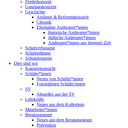
Förderkonzept
Ganztagskonzept
Geschichte
Anfänge & Reformationszeit
Chronik
Ehemalige Andreaner*innen
historische Andreaner*innen
Jüdische Andreaner*innen
Andreaner*innen aus jüngerer Zeit
Schulverfassung
Schulordnung
Schutzkonzept
Dies sind wir
Kategorieansicht
Schüler*innen
Neues von Schüler*innen
Fotogalerien Schüler:innen
SV
Aktuelles aus der SV
Lehrkräfte
Neues aus dem Kollegium
Mitarbeiter*innen
Beratungsteam
Neues aus dem Beratungsteam
Prävention