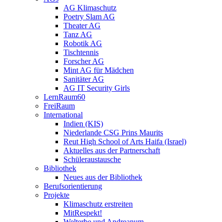
AG Klimaschutz
Poetry Slam AG
Theater AG
Tanz AG
Robotik AG
Tischtennis
Forscher AG
Mint AG für Mädchen
Sanitäter AG
AG IT Security Girls
LernRaum60
FreiRaum
International
Indien (KIS)
Niederlande CSG Prins Maurits
Reut High School of Arts Haifa (Israel)
Aktuelles aus der Partnerschaft
Schüleraustausche
Bibliothek
Neues aus der Bibliothek
Berufsorientierung
Projekte
Klimaschutz erstreiten
MitRespekt!
Welterbe und Andreanum