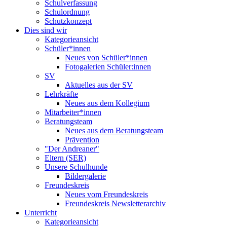
Schulverfassung
Schulordnung
Schutzkonzept
Dies sind wir
Kategorieansicht
Schüler*innen
Neues von Schüler*innen
Fotogalerien Schüler:innen
SV
Aktuelles aus der SV
Lehrkräfte
Neues aus dem Kollegium
Mitarbeiter*innen
Beratungsteam
Neues aus dem Beratungsteam
Prävention
"Der Andreaner"
Eltern (SER)
Unsere Schulhunde
Bildergalerie
Freundeskreis
Neues vom Freundeskreis
Freundeskreis Newsletterarchiv
Unterricht
Kategorieansicht