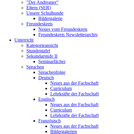
"Der Andreaner"
Eltern (SER)
Unsere Schulhunde
Bildergalerie
Freundeskreis
Neues vom Freundeskreis
Freundeskreis Newsletterarchiv
Unterricht
Kategorieansicht
Stundentafel
Sekundarstufe II
Seminarfächer
Sprachen
Sprachenfolge
Deutsch
Neues aus der Fachschaft
Curriculum
Lehrkräfte der Fachschaft
Englisch
Neues aus der Fachschaft
Curriculum
Lehrkräfte der Fachschaft
Französisch
Neues aus der Fachschaft
Bildergalerien