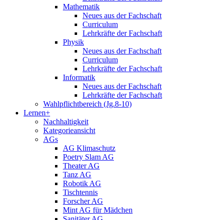
Mathematik
Neues aus der Fachschaft
Curriculum
Lehrkräfte der Fachschaft
Physik
Neues aus der Fachschaft
Curriculum
Lehrkräfte der Fachschaft
Informatik
Neues aus der Fachschaft
Lehrkräfte der Fachschaft
Wahlpflichtbereich (Jg.8-10)
Lernen+
Nachhaltigkeit
Kategorieansicht
AGs
AG Klimaschutz
Poetry Slam AG
Theater AG
Tanz AG
Robotik AG
Tischtennis
Forscher AG
Mint AG für Mädchen
Sanitäter AG