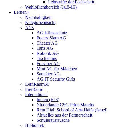
Lehrkräfte der Fachschaft
Wahlpflichtbereich (Jg.8-10)
Lernen+
Nachhaltigkeit
Kategorieansicht
AGs
AG Klimaschutz
Poetry Slam AG
Theater AG
Tanz AG
Robotik AG
Tischtennis
Forscher AG
Mint AG für Mädchen
Sanitäter AG
AG IT Security Girls
LernRaum60
FreiRaum
International
Indien (KIS)
Niederlande CSG Prins Maurits
Reut High School of Arts Haifa (Israel)
Aktuelles aus der Partnerschaft
Schüleraustausche
Bibliothek