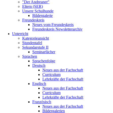
"Der Andreaner"
Eltern (SER)
Unsere Schulhunde
Bildergalerie
Freundeskreis
Neues vom Freundeskreis
Freundeskreis Newsletterarchiv
Unterricht
Kategorieansicht
Stundentafel
Sekundarstufe II
Seminarfächer
Sprachen
Sprachenfolge
Deutsch
Neues aus der Fachschaft
Curriculum
Lehrkräfte der Fachschaft
Englisch
Neues aus der Fachschaft
Curriculum
Lehrkräfte der Fachschaft
Französisch
Neues aus der Fachschaft
Bildergalerien