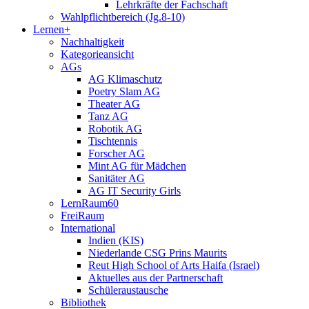
Lehrkräfte der Fachschaft
Wahlpflichtbereich (Jg.8-10)
Lernen+
Nachhaltigkeit
Kategorieansicht
AGs
AG Klimaschutz
Poetry Slam AG
Theater AG
Tanz AG
Robotik AG
Tischtennis
Forscher AG
Mint AG für Mädchen
Sanitäter AG
AG IT Security Girls
LernRaum60
FreiRaum
International
Indien (KIS)
Niederlande CSG Prins Maurits
Reut High School of Arts Haifa (Israel)
Aktuelles aus der Partnerschaft
Schüleraustausche
Bibliothek