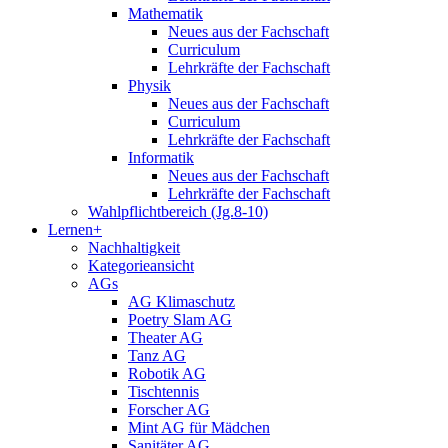
Mathematik
Neues aus der Fachschaft
Curriculum
Lehrkräfte der Fachschaft
Physik
Neues aus der Fachschaft
Curriculum
Lehrkräfte der Fachschaft
Informatik
Neues aus der Fachschaft
Lehrkräfte der Fachschaft
Wahlpflichtbereich (Jg.8-10)
Lernen+
Nachhaltigkeit
Kategorieansicht
AGs
AG Klimaschutz
Poetry Slam AG
Theater AG
Tanz AG
Robotik AG
Tischtennis
Forscher AG
Mint AG für Mädchen
Sanitäter AG