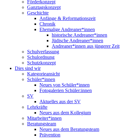
Förderkonzept
Ganztagskonzept
Geschichte
Anfänge & Reformationszeit
Chronik
Ehemalige Andreaner*innen
historische Andreaner*innen
Jüdische Andreaner*innen
Andreaner*innen aus jüngerer Zeit
Schulverfassung
Schulordnung
Schutzkonzept
Dies sind wir
Kategorieansicht
Schüler*innen
Neues von Schüler*innen
Fotogalerien Schüler:innen
SV
Aktuelles aus der SV
Lehrkräfte
Neues aus dem Kollegium
Mitarbeiter*innen
Beratungsteam
Neues aus dem Beratungsteam
Prävention