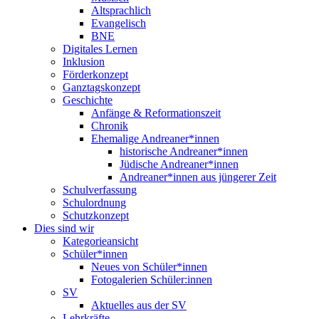
Altsprachlich
Evangelisch
BNE
Digitales Lernen
Inklusion
Förderkonzept
Ganztagskonzept
Geschichte
Anfänge & Reformationszeit
Chronik
Ehemalige Andreaner*innen
historische Andreaner*innen
Jüdische Andreaner*innen
Andreaner*innen aus jüngerer Zeit
Schulverfassung
Schulordnung
Schutzkonzept
Dies sind wir
Kategorieansicht
Schüler*innen
Neues von Schüler*innen
Fotogalerien Schüler:innen
SV
Aktuelles aus der SV
Lehrkräfte