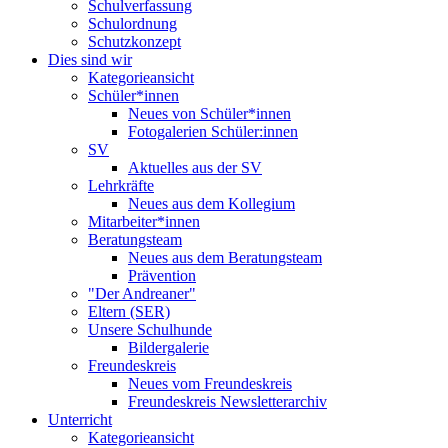
Schulverfassung
Schulordnung
Schutzkonzept
Dies sind wir
Kategorieansicht
Schüler*innen
Neues von Schüler*innen
Fotogalerien Schüler:innen
SV
Aktuelles aus der SV
Lehrkräfte
Neues aus dem Kollegium
Mitarbeiter*innen
Beratungsteam
Neues aus dem Beratungsteam
Prävention
"Der Andreaner"
Eltern (SER)
Unsere Schulhunde
Bildergalerie
Freundeskreis
Neues vom Freundeskreis
Freundeskreis Newsletterarchiv
Unterricht
Kategorieansicht