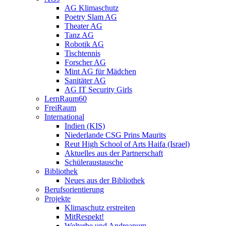
AG Klimaschutz
Poetry Slam AG
Theater AG
Tanz AG
Robotik AG
Tischtennis
Forscher AG
Mint AG für Mädchen
Sanitäter AG
AG IT Security Girls
LernRaum60
FreiRaum
International
Indien (KIS)
Niederlande CSG Prins Maurits
Reut High School of Arts Haifa (Israel)
Aktuelles aus der Partnerschaft
Schüleraustausche
Bibliothek
Neues aus der Bibliothek
Berufsorientierung
Projekte
Klimaschutz erstreiten
MitRespekt!
Welterbe und Andreanum