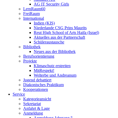
AG IT Security Girls
LernRaum60
FreiRaum
International
Indien (KIS)
Niederlande CSG Prins Maurits
Reut High School of Arts Haifa (Israel)
Aktuelles aus der Partnerschaft
Schüleraustausche
Bibliothek
Neues aus der Bibliothek
Berufsorientierung
Projekte
Klimaschutz erstreiten
MitRespekt!
Welterbe und Andreanum
Jugend debattiert
Diakonisches Praktikum
Kooperationen
Service
Kategorieansicht
Sekretariat
Anfahrt & Lage
Anmeldung
Anmeldung Jahrgang 5