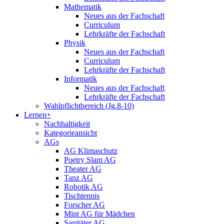
Mathematik
Neues aus der Fachschaft
Curriculum
Lehrkräfte der Fachschaft
Physik
Neues aus der Fachschaft
Curriculum
Lehrkräfte der Fachschaft
Informatik
Neues aus der Fachschaft
Lehrkräfte der Fachschaft
Wahlpflichtbereich (Jg.8-10)
Lernen+
Nachhaltigkeit
Kategorieansicht
AGs
AG Klimaschutz
Poetry Slam AG
Theater AG
Tanz AG
Robotik AG
Tischtennis
Forscher AG
Mint AG für Mädchen
Sanitäter AG