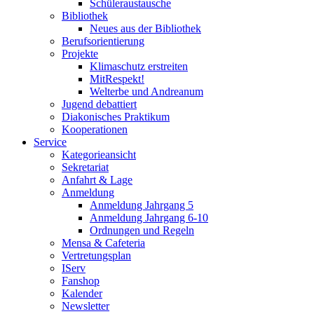
Schüleraustausche
Bibliothek
Neues aus der Bibliothek
Berufsorientierung
Projekte
Klimaschutz erstreiten
MitRespekt!
Welterbe und Andreanum
Jugend debattiert
Diakonisches Praktikum
Kooperationen
Service
Kategorieansicht
Sekretariat
Anfahrt & Lage
Anmeldung
Anmeldung Jahrgang 5
Anmeldung Jahrgang 6-10
Ordnungen und Regeln
Mensa & Cafeteria
Vertretungsplan
IServ
Fanshop
Kalender
Newsletter