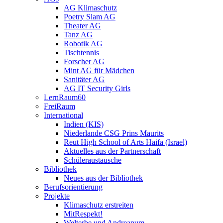
AG Klimaschutz
Poetry Slam AG
Theater AG
Tanz AG
Robotik AG
Tischtennis
Forscher AG
Mint AG für Mädchen
Sanitäter AG
AG IT Security Girls
LernRaum60
FreiRaum
International
Indien (KIS)
Niederlande CSG Prins Maurits
Reut High School of Arts Haifa (Israel)
Aktuelles aus der Partnerschaft
Schüleraustausche
Bibliothek
Neues aus der Bibliothek
Berufsorientierung
Projekte
Klimaschutz erstreiten
MitRespekt!
Welterbe und Andreanum