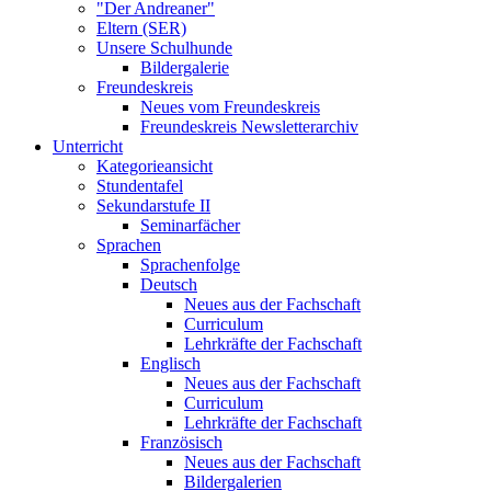
"Der Andreaner"
Eltern (SER)
Unsere Schulhunde
Bildergalerie
Freundeskreis
Neues vom Freundeskreis
Freundeskreis Newsletterarchiv
Unterricht
Kategorieansicht
Stundentafel
Sekundarstufe II
Seminarfächer
Sprachen
Sprachenfolge
Deutsch
Neues aus der Fachschaft
Curriculum
Lehrkräfte der Fachschaft
Englisch
Neues aus der Fachschaft
Curriculum
Lehrkräfte der Fachschaft
Französisch
Neues aus der Fachschaft
Bildergalerien