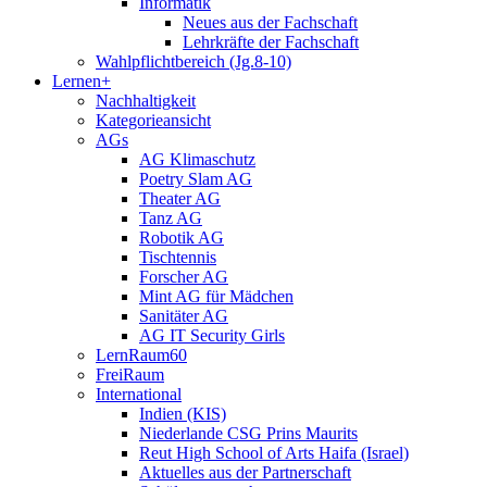
Informatik
Neues aus der Fachschaft
Lehrkräfte der Fachschaft
Wahlpflichtbereich (Jg.8-10)
Lernen+
Nachhaltigkeit
Kategorieansicht
AGs
AG Klimaschutz
Poetry Slam AG
Theater AG
Tanz AG
Robotik AG
Tischtennis
Forscher AG
Mint AG für Mädchen
Sanitäter AG
AG IT Security Girls
LernRaum60
FreiRaum
International
Indien (KIS)
Niederlande CSG Prins Maurits
Reut High School of Arts Haifa (Israel)
Aktuelles aus der Partnerschaft