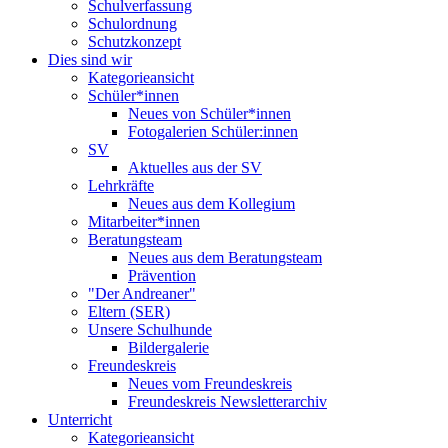
Schulverfassung
Schulordnung
Schutzkonzept
Dies sind wir
Kategorieansicht
Schüler*innen
Neues von Schüler*innen
Fotogalerien Schüler:innen
SV
Aktuelles aus der SV
Lehrkräfte
Neues aus dem Kollegium
Mitarbeiter*innen
Beratungsteam
Neues aus dem Beratungsteam
Prävention
"Der Andreaner"
Eltern (SER)
Unsere Schulhunde
Bildergalerie
Freundeskreis
Neues vom Freundeskreis
Freundeskreis Newsletterarchiv
Unterricht
Kategorieansicht