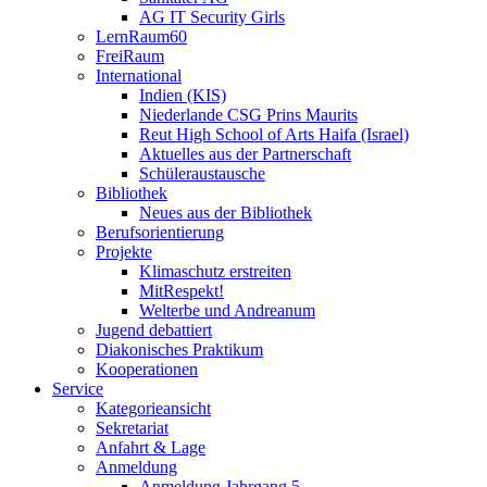
AG IT Security Girls
LernRaum60
FreiRaum
International
Indien (KIS)
Niederlande CSG Prins Maurits
Reut High School of Arts Haifa (Israel)
Aktuelles aus der Partnerschaft
Schüleraustausche
Bibliothek
Neues aus der Bibliothek
Berufsorientierung
Projekte
Klimaschutz erstreiten
MitRespekt!
Welterbe und Andreanum
Jugend debattiert
Diakonisches Praktikum
Kooperationen
Service
Kategorieansicht
Sekretariat
Anfahrt & Lage
Anmeldung
Anmeldung Jahrgang 5