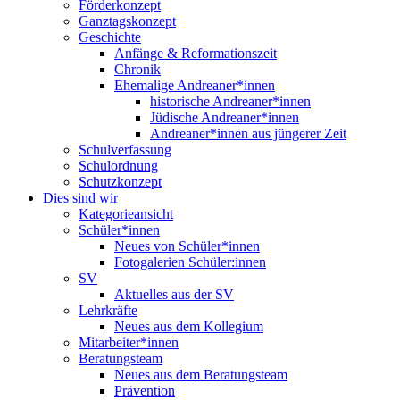
Förderkonzept
Ganztagskonzept
Geschichte
Anfänge & Reformationszeit
Chronik
Ehemalige Andreaner*innen
historische Andreaner*innen
Jüdische Andreaner*innen
Andreaner*innen aus jüngerer Zeit
Schulverfassung
Schulordnung
Schutzkonzept
Dies sind wir
Kategorieansicht
Schüler*innen
Neues von Schüler*innen
Fotogalerien Schüler:innen
SV
Aktuelles aus der SV
Lehrkräfte
Neues aus dem Kollegium
Mitarbeiter*innen
Beratungsteam
Neues aus dem Beratungsteam
Prävention