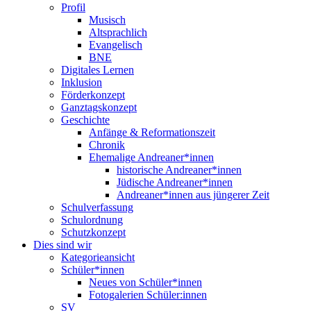
Profil
Musisch
Altsprachlich
Evangelisch
BNE
Digitales Lernen
Inklusion
Förderkonzept
Ganztagskonzept
Geschichte
Anfänge & Reformationszeit
Chronik
Ehemalige Andreaner*innen
historische Andreaner*innen
Jüdische Andreaner*innen
Andreaner*innen aus jüngerer Zeit
Schulverfassung
Schulordnung
Schutzkonzept
Dies sind wir
Kategorieansicht
Schüler*innen
Neues von Schüler*innen
Fotogalerien Schüler:innen
SV