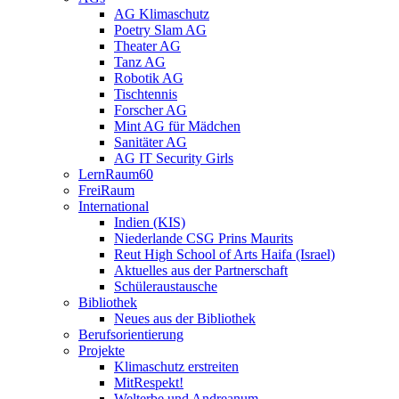
AG Klimaschutz
Poetry Slam AG
Theater AG
Tanz AG
Robotik AG
Tischtennis
Forscher AG
Mint AG für Mädchen
Sanitäter AG
AG IT Security Girls
LernRaum60
FreiRaum
International
Indien (KIS)
Niederlande CSG Prins Maurits
Reut High School of Arts Haifa (Israel)
Aktuelles aus der Partnerschaft
Schüleraustausche
Bibliothek
Neues aus der Bibliothek
Berufsorientierung
Projekte
Klimaschutz erstreiten
MitRespekt!
Welterbe und Andreanum