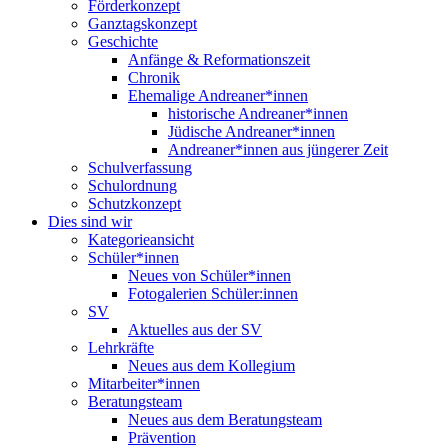
Förderkonzept
Ganztagskonzept
Geschichte
Anfänge & Reformationszeit
Chronik
Ehemalige Andreaner*innen
historische Andreaner*innen
Jüdische Andreaner*innen
Andreaner*innen aus jüngerer Zeit
Schulverfassung
Schulordnung
Schutzkonzept
Dies sind wir
Kategorieansicht
Schüler*innen
Neues von Schüler*innen
Fotogalerien Schüler:innen
SV
Aktuelles aus der SV
Lehrkräfte
Neues aus dem Kollegium
Mitarbeiter*innen
Beratungsteam
Neues aus dem Beratungsteam
Prävention