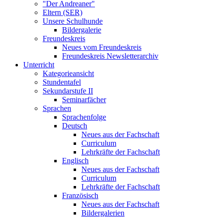
"Der Andreaner"
Eltern (SER)
Unsere Schulhunde
Bildergalerie
Freundeskreis
Neues vom Freundeskreis
Freundeskreis Newsletterarchiv
Unterricht
Kategorieansicht
Stundentafel
Sekundarstufe II
Seminarfächer
Sprachen
Sprachenfolge
Deutsch
Neues aus der Fachschaft
Curriculum
Lehrkräfte der Fachschaft
Englisch
Neues aus der Fachschaft
Curriculum
Lehrkräfte der Fachschaft
Französisch
Neues aus der Fachschaft
Bildergalerien