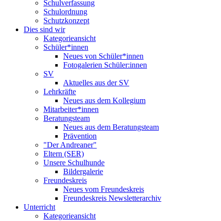
Schulverfassung
Schulordnung
Schutzkonzept
Dies sind wir
Kategorieansicht
Schüler*innen
Neues von Schüler*innen
Fotogalerien Schüler:innen
SV
Aktuelles aus der SV
Lehrkräfte
Neues aus dem Kollegium
Mitarbeiter*innen
Beratungsteam
Neues aus dem Beratungsteam
Prävention
"Der Andreaner"
Eltern (SER)
Unsere Schulhunde
Bildergalerie
Freundeskreis
Neues vom Freundeskreis
Freundeskreis Newsletterarchiv
Unterricht
Kategorieansicht