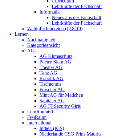
Curriculum
Lehrkräfte der Fachschaft
Informatik
Neues aus der Fachschaft
Lehrkräfte der Fachschaft
Wahlpflichtbereich (Jg.8-10)
Lernen+
Nachhaltigkeit
Kategorieansicht
AGs
AG Klimaschutz
Poetry Slam AG
Theater AG
Tanz AG
Robotik AG
Tischtennis
Forscher AG
Mint AG für Mädchen
Sanitäter AG
AG IT Security Girls
LernRaum60
FreiRaum
International
Indien (KIS)
Niederlande CSG Prins Maurits