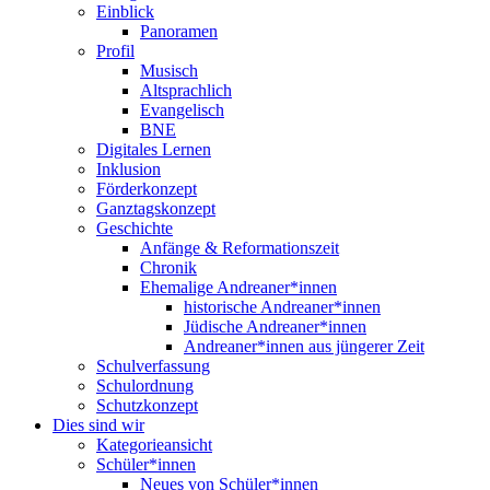
Einblick
Panoramen
Profil
Musisch
Altsprachlich
Evangelisch
BNE
Digitales Lernen
Inklusion
Förderkonzept
Ganztagskonzept
Geschichte
Anfänge & Reformationszeit
Chronik
Ehemalige Andreaner*innen
historische Andreaner*innen
Jüdische Andreaner*innen
Andreaner*innen aus jüngerer Zeit
Schulverfassung
Schulordnung
Schutzkonzept
Dies sind wir
Kategorieansicht
Schüler*innen
Neues von Schüler*innen