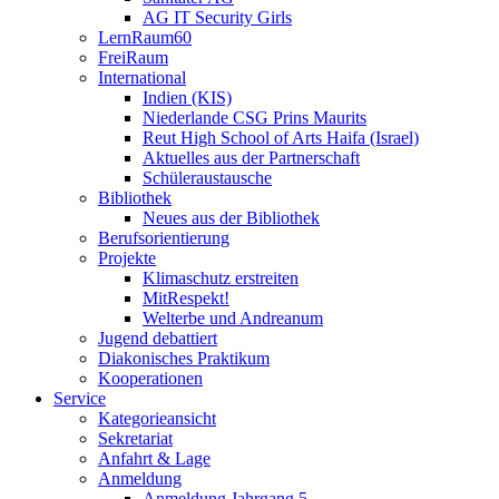
AG IT Security Girls
LernRaum60
FreiRaum
International
Indien (KIS)
Niederlande CSG Prins Maurits
Reut High School of Arts Haifa (Israel)
Aktuelles aus der Partnerschaft
Schüleraustausche
Bibliothek
Neues aus der Bibliothek
Berufsorientierung
Projekte
Klimaschutz erstreiten
MitRespekt!
Welterbe und Andreanum
Jugend debattiert
Diakonisches Praktikum
Kooperationen
Service
Kategorieansicht
Sekretariat
Anfahrt & Lage
Anmeldung
Anmeldung Jahrgang 5