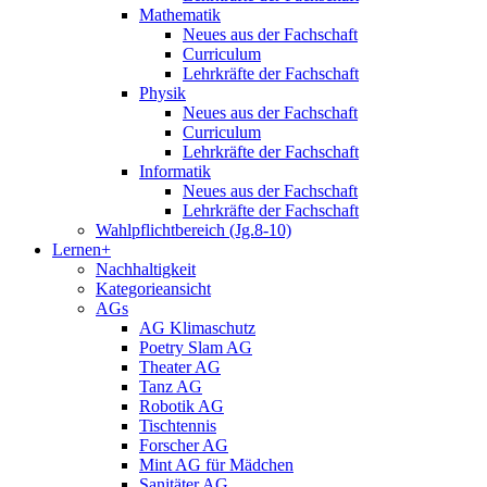
Mathematik
Neues aus der Fachschaft
Curriculum
Lehrkräfte der Fachschaft
Physik
Neues aus der Fachschaft
Curriculum
Lehrkräfte der Fachschaft
Informatik
Neues aus der Fachschaft
Lehrkräfte der Fachschaft
Wahlpflichtbereich (Jg.8-10)
Lernen+
Nachhaltigkeit
Kategorieansicht
AGs
AG Klimaschutz
Poetry Slam AG
Theater AG
Tanz AG
Robotik AG
Tischtennis
Forscher AG
Mint AG für Mädchen
Sanitäter AG