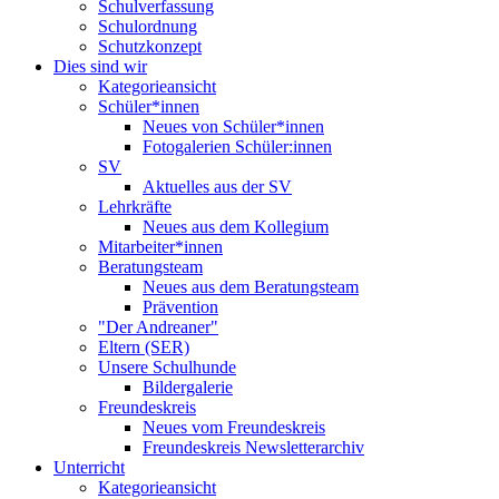
Schulverfassung
Schulordnung
Schutzkonzept
Dies sind wir
Kategorieansicht
Schüler*innen
Neues von Schüler*innen
Fotogalerien Schüler:innen
SV
Aktuelles aus der SV
Lehrkräfte
Neues aus dem Kollegium
Mitarbeiter*innen
Beratungsteam
Neues aus dem Beratungsteam
Prävention
"Der Andreaner"
Eltern (SER)
Unsere Schulhunde
Bildergalerie
Freundeskreis
Neues vom Freundeskreis
Freundeskreis Newsletterarchiv
Unterricht
Kategorieansicht