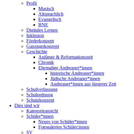
Profil
Musisch
Altsprachlich
Evangelisch
BNE
Digitales Lernen
Inklusion
Förderkonzept
Ganztagskonzept
Geschichte
Anfänge & Reformationszeit
Chronik
Ehemalige Andreaner*innen
historische Andreaner*innen
Jüdische Andreaner*innen
Andreaner*innen aus jüngerer Zeit
Schulverfassung
Schulordnung
Schutzkonzept
Dies sind wir
Kategorieansicht
Schüler*innen
Neues von Schüler*innen
Fotogalerien Schüler:innen
SV