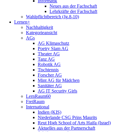
Informatik
Neues aus der Fachschaft
Lehrkräfte der Fachschaft
Wahlpflichtbereich (Jg.8-10)
Lernen+
Nachhaltigkeit
Kategorieansicht
AGs
AG Klimaschutz
Poetry Slam AG
Theater AG
Tanz AG
Robotik AG
Tischtennis
Forscher AG
Mint AG für Mädchen
Sanitäter AG
AG IT Security Girls
LernRaum60
FreiRaum
International
Indien (KIS)
Niederlande CSG Prins Maurits
Reut High School of Arts Haifa (Israel)
Aktuelles aus der Partnerschaft