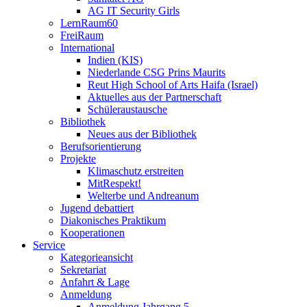
AG IT Security Girls
LernRaum60
FreiRaum
International
Indien (KIS)
Niederlande CSG Prins Maurits
Reut High School of Arts Haifa (Israel)
Aktuelles aus der Partnerschaft
Schüleraustausche
Bibliothek
Neues aus der Bibliothek
Berufsorientierung
Projekte
Klimaschutz erstreiten
MitRespekt!
Welterbe und Andreanum
Jugend debattiert
Diakonisches Praktikum
Kooperationen
Service
Kategorieansicht
Sekretariat
Anfahrt & Lage
Anmeldung
Anmeldung Jahrgang 5