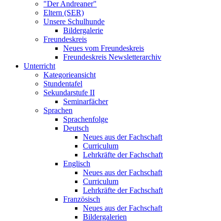
"Der Andreaner"
Eltern (SER)
Unsere Schulhunde
Bildergalerie
Freundeskreis
Neues vom Freundeskreis
Freundeskreis Newsletterarchiv
Unterricht
Kategorieansicht
Stundentafel
Sekundarstufe II
Seminarfächer
Sprachen
Sprachenfolge
Deutsch
Neues aus der Fachschaft
Curriculum
Lehrkräfte der Fachschaft
Englisch
Neues aus der Fachschaft
Curriculum
Lehrkräfte der Fachschaft
Französisch
Neues aus der Fachschaft
Bildergalerien