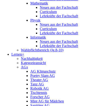
Mathematik
Neues aus der Fachschaft
Curriculum
Lehrkräfte der Fachschaft
Physik
Neues aus der Fachschaft
Curriculum
Lehrkräfte der Fachschaft
Informatik
Neues aus der Fachschaft
Lehrkräfte der Fachschaft
Wahlpflichtbereich (Jg.8-10)
Lernen+
Nachhaltigkeit
Kategorieansicht
AGs
AG Klimaschutz
Poetry Slam AG
Theater AG
Tanz AG
Robotik AG
Tischtennis
Forscher AG
Mint AG für Mädchen
Sanitäter AG