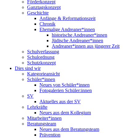
Förderkonzept
Ganztagskonzept
Geschichte
Anfänge & Reformationszeit
Chronik
Ehemalige Andreaner*innen
historische Andreaner*innen
Jüdische Andreaner*innen
Andreaner*innen aus jüngerer Zeit
Schulverfassung
Schulordnung
Schutzkonzept
Dies sind wir
Kategorieansicht
Schüler*innen
Neues von Schüler*innen
Fotogalerien Schüler:innen
SV
Aktuelles aus der SV
Lehrkräfte
Neues aus dem Kollegium
Mitarbeiter*innen
Beratungsteam
Neues aus dem Beratungsteam
Prävention