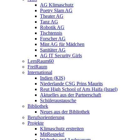
AG Klimaschutz
Poetry Slam AG
Theater AG
Tanz AG
Robotik AG
Tischtennis
Forscher AG
Mint AG für Mädchen
Sanitäter AG
AG IT Security Girls
LernRaum60
FreiRaum
International
Indien (KIS)
Niederlande CSG Prins Maurits
Reut High School of Arts Haifa (Israel)
Aktuelles aus der Partnerschaft
Schüleraustausche
Bibliothek
Neues aus der Bibliothek
Berufsorientierung
Projekte
Klimaschutz erstreiten
MitRespekt!
Welterbe und Andreanum