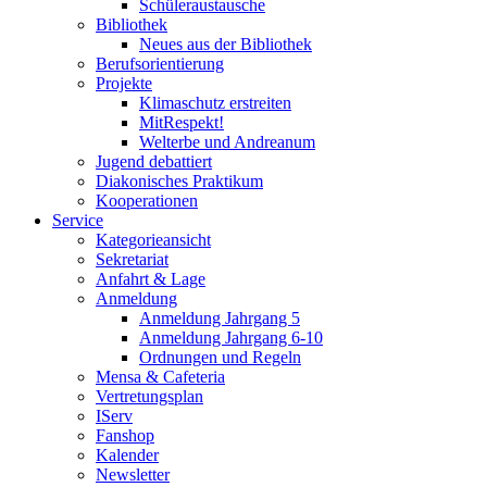
Schüleraustausche
Bibliothek
Neues aus der Bibliothek
Berufsorientierung
Projekte
Klimaschutz erstreiten
MitRespekt!
Welterbe und Andreanum
Jugend debattiert
Diakonisches Praktikum
Kooperationen
Service
Kategorieansicht
Sekretariat
Anfahrt & Lage
Anmeldung
Anmeldung Jahrgang 5
Anmeldung Jahrgang 6-10
Ordnungen und Regeln
Mensa & Cafeteria
Vertretungsplan
IServ
Fanshop
Kalender
Newsletter