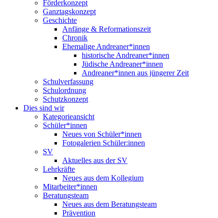
Förderkonzept
Ganztagskonzept
Geschichte
Anfänge & Reformationszeit
Chronik
Ehemalige Andreaner*innen
historische Andreaner*innen
Jüdische Andreaner*innen
Andreaner*innen aus jüngerer Zeit
Schulverfassung
Schulordnung
Schutzkonzept
Dies sind wir
Kategorieansicht
Schüler*innen
Neues von Schüler*innen
Fotogalerien Schüler:innen
SV
Aktuelles aus der SV
Lehrkräfte
Neues aus dem Kollegium
Mitarbeiter*innen
Beratungsteam
Neues aus dem Beratungsteam
Prävention