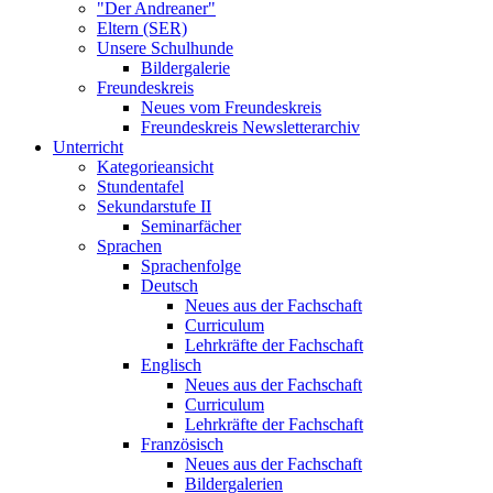
"Der Andreaner"
Eltern (SER)
Unsere Schulhunde
Bildergalerie
Freundeskreis
Neues vom Freundeskreis
Freundeskreis Newsletterarchiv
Unterricht
Kategorieansicht
Stundentafel
Sekundarstufe II
Seminarfächer
Sprachen
Sprachenfolge
Deutsch
Neues aus der Fachschaft
Curriculum
Lehrkräfte der Fachschaft
Englisch
Neues aus der Fachschaft
Curriculum
Lehrkräfte der Fachschaft
Französisch
Neues aus der Fachschaft
Bildergalerien