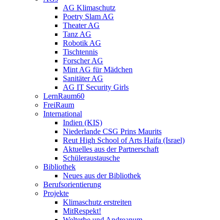
AG Klimaschutz
Poetry Slam AG
Theater AG
Tanz AG
Robotik AG
Tischtennis
Forscher AG
Mint AG für Mädchen
Sanitäter AG
AG IT Security Girls
LernRaum60
FreiRaum
International
Indien (KIS)
Niederlande CSG Prins Maurits
Reut High School of Arts Haifa (Israel)
Aktuelles aus der Partnerschaft
Schüleraustausche
Bibliothek
Neues aus der Bibliothek
Berufsorientierung
Projekte
Klimaschutz erstreiten
MitRespekt!
Welterbe und Andreanum