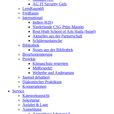
AG IT Security Girls
LernRaum60
FreiRaum
International
Indien (KIS)
Niederlande CSG Prins Maurits
Reut High School of Arts Haifa (Israel)
Aktuelles aus der Partnerschaft
Schüleraustausche
Bibliothek
Neues aus der Bibliothek
Berufsorientierung
Projekte
Klimaschutz erstreiten
MitRespekt!
Welterbe und Andreanum
Jugend debattiert
Diakonisches Praktikum
Kooperationen
Service
Kategorieansicht
Sekretariat
Anfahrt & Lage
Anmeldung
Anmeldung Jahrgang 5