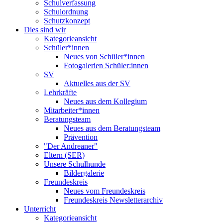
Schulverfassung
Schulordnung
Schutzkonzept
Dies sind wir
Kategorieansicht
Schüler*innen
Neues von Schüler*innen
Fotogalerien Schüler:innen
SV
Aktuelles aus der SV
Lehrkräfte
Neues aus dem Kollegium
Mitarbeiter*innen
Beratungsteam
Neues aus dem Beratungsteam
Prävention
"Der Andreaner"
Eltern (SER)
Unsere Schulhunde
Bildergalerie
Freundeskreis
Neues vom Freundeskreis
Freundeskreis Newsletterarchiv
Unterricht
Kategorieansicht