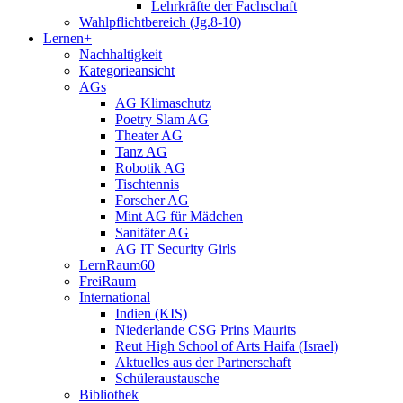
Lehrkräfte der Fachschaft
Wahlpflichtbereich (Jg.8-10)
Lernen+
Nachhaltigkeit
Kategorieansicht
AGs
AG Klimaschutz
Poetry Slam AG
Theater AG
Tanz AG
Robotik AG
Tischtennis
Forscher AG
Mint AG für Mädchen
Sanitäter AG
AG IT Security Girls
LernRaum60
FreiRaum
International
Indien (KIS)
Niederlande CSG Prins Maurits
Reut High School of Arts Haifa (Israel)
Aktuelles aus der Partnerschaft
Schüleraustausche
Bibliothek