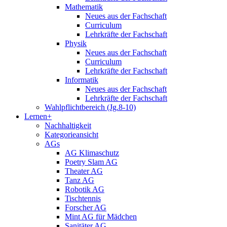
Mathematik
Neues aus der Fachschaft
Curriculum
Lehrkräfte der Fachschaft
Physik
Neues aus der Fachschaft
Curriculum
Lehrkräfte der Fachschaft
Informatik
Neues aus der Fachschaft
Lehrkräfte der Fachschaft
Wahlpflichtbereich (Jg.8-10)
Lernen+
Nachhaltigkeit
Kategorieansicht
AGs
AG Klimaschutz
Poetry Slam AG
Theater AG
Tanz AG
Robotik AG
Tischtennis
Forscher AG
Mint AG für Mädchen
Sanitäter AG