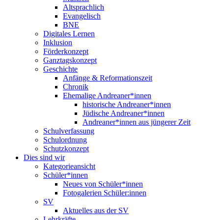
Altsprachlich
Evangelisch
BNE
Digitales Lernen
Inklusion
Förderkonzept
Ganztagskonzept
Geschichte
Anfänge & Reformationszeit
Chronik
Ehemalige Andreaner*innen
historische Andreaner*innen
Jüdische Andreaner*innen
Andreaner*innen aus jüngerer Zeit
Schulverfassung
Schulordnung
Schutzkonzept
Dies sind wir
Kategorieansicht
Schüler*innen
Neues von Schüler*innen
Fotogalerien Schüler:innen
SV
Aktuelles aus der SV
Lehrkräfte