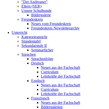
"Der Andreaner"
Eltern (SER)
Unsere Schulhunde
Bildergalerie
Freundeskreis
Neues vom Freundeskreis
Freundeskreis Newsletterarchiv
Unterricht
Kategorieansicht
Stundentafel
Sekundarstufe II
Seminarfächer
Sprachen
Sprachenfolge
Deutsch
Neues aus der Fachschaft
Curriculum
Lehrkräfte der Fachschaft
Englisch
Neues aus der Fachschaft
Curriculum
Lehrkräfte der Fachschaft
Französisch
Neues aus der Fachschaft
Bildergalerien