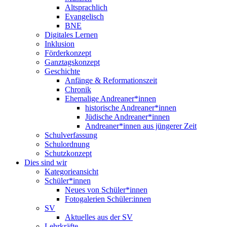
Altsprachlich
Evangelisch
BNE
Digitales Lernen
Inklusion
Förderkonzept
Ganztagskonzept
Geschichte
Anfänge & Reformationszeit
Chronik
Ehemalige Andreaner*innen
historische Andreaner*innen
Jüdische Andreaner*innen
Andreaner*innen aus jüngerer Zeit
Schulverfassung
Schulordnung
Schutzkonzept
Dies sind wir
Kategorieansicht
Schüler*innen
Neues von Schüler*innen
Fotogalerien Schüler:innen
SV
Aktuelles aus der SV
Lehrkräfte