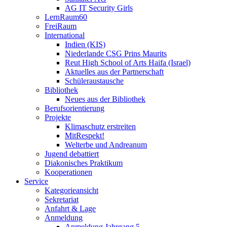
AG IT Security Girls
LernRaum60
FreiRaum
International
Indien (KIS)
Niederlande CSG Prins Maurits
Reut High School of Arts Haifa (Israel)
Aktuelles aus der Partnerschaft
Schüleraustausche
Bibliothek
Neues aus der Bibliothek
Berufsorientierung
Projekte
Klimaschutz erstreiten
MitRespekt!
Welterbe und Andreanum
Jugend debattiert
Diakonisches Praktikum
Kooperationen
Service
Kategorieansicht
Sekretariat
Anfahrt & Lage
Anmeldung
Anmeldung Jahrgang 5