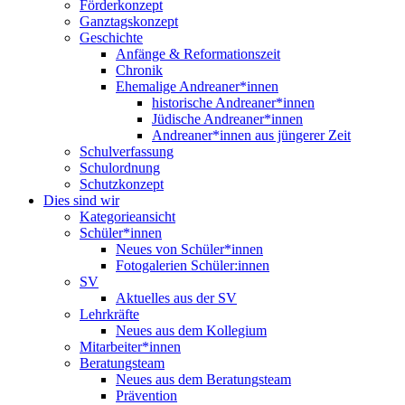
Förderkonzept
Ganztagskonzept
Geschichte
Anfänge & Reformationszeit
Chronik
Ehemalige Andreaner*innen
historische Andreaner*innen
Jüdische Andreaner*innen
Andreaner*innen aus jüngerer Zeit
Schulverfassung
Schulordnung
Schutzkonzept
Dies sind wir
Kategorieansicht
Schüler*innen
Neues von Schüler*innen
Fotogalerien Schüler:innen
SV
Aktuelles aus der SV
Lehrkräfte
Neues aus dem Kollegium
Mitarbeiter*innen
Beratungsteam
Neues aus dem Beratungsteam
Prävention