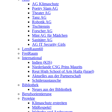
AG Klimaschutz
Poetry Slam AG
Theater AG
Tanz AG
Robotik AG
Tischtennis
Forscher AG
Mint AG für Mädchen
Sanitäter AG
AG IT Security Girls
LernRaum60
FreiRaum
International
Indien (KIS)
Niederlande CSG Prins Maurits
Reut High School of Arts Haifa (Israel)
Aktuelles aus der Partnerschaft
Schüleraustausche
Bibliothek
Neues aus der Bibliothek
Berufsorientierung
Projekte
Klimaschutz erstreiten
MitRespekt!
Welterbe und Andreanum