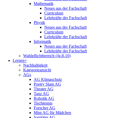
Mathematik
Neues aus der Fachschaft
Curriculum
Lehrkräfte der Fachschaft
Physik
Neues aus der Fachschaft
Curriculum
Lehrkräfte der Fachschaft
Informatik
Neues aus der Fachschaft
Lehrkräfte der Fachschaft
Wahlpflichtbereich (Jg.8-10)
Lernen+
Nachhaltigkeit
Kategorieansicht
AGs
AG Klimaschutz
Poetry Slam AG
Theater AG
Tanz AG
Robotik AG
Tischtennis
Forscher AG
Mint AG für Mädchen
Sanitäter AG