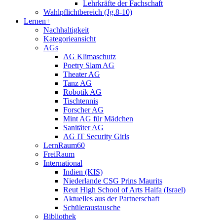
Lehrkräfte der Fachschaft
Wahlpflichtbereich (Jg.8-10)
Lernen+
Nachhaltigkeit
Kategorieansicht
AGs
AG Klimaschutz
Poetry Slam AG
Theater AG
Tanz AG
Robotik AG
Tischtennis
Forscher AG
Mint AG für Mädchen
Sanitäter AG
AG IT Security Girls
LernRaum60
FreiRaum
International
Indien (KIS)
Niederlande CSG Prins Maurits
Reut High School of Arts Haifa (Israel)
Aktuelles aus der Partnerschaft
Schüleraustausche
Bibliothek