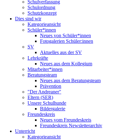
Schulverfassung
Schulordnung
Schutzkonzept
Dies sind wir
Kategorieansicht
Schüler*innen
Neues von Schüler*innen
Fotogalerien Schüler:innen
SV
Aktuelles aus der SV
Lehrkräfte
Neues aus dem Kollegium
Mitarbeiter*innen
Beratungsteam
Neues aus dem Beratungsteam
Prävention
"Der Andreaner"
Eltern (SER)
Unsere Schulhunde
Bildergalerie
Freundeskreis
Neues vom Freundeskreis
Freundeskreis Newsletterarchiv
Unterricht
Kategorieansicht