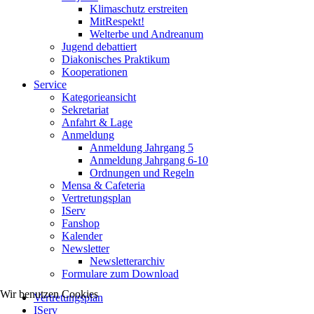
Klimaschutz erstreiten
MitRespekt!
Welterbe und Andreanum
Jugend debattiert
Diakonisches Praktikum
Kooperationen
Service
Kategorieansicht
Sekretariat
Anfahrt & Lage
Anmeldung
Anmeldung Jahrgang 5
Anmeldung Jahrgang 6-10
Ordnungen und Regeln
Mensa & Cafeteria
Vertretungsplan
IServ
Fanshop
Kalender
Newsletter
Newsletterarchiv
Formulare zum Download
Wir benutzen Cookies
Vertretungsplan
IServ