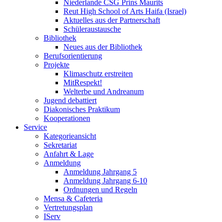
Niederlande CSG Prins Maurits
Reut High School of Arts Haifa (Israel)
Aktuelles aus der Partnerschaft
Schüleraustausche
Bibliothek
Neues aus der Bibliothek
Berufsorientierung
Projekte
Klimaschutz erstreiten
MitRespekt!
Welterbe und Andreanum
Jugend debattiert
Diakonisches Praktikum
Kooperationen
Service
Kategorieansicht
Sekretariat
Anfahrt & Lage
Anmeldung
Anmeldung Jahrgang 5
Anmeldung Jahrgang 6-10
Ordnungen und Regeln
Mensa & Cafeteria
Vertretungsplan
IServ