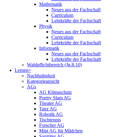
Mathematik
Neues aus der Fachschaft
Curriculum
Lehrkräfte der Fachschaft
Physik
Neues aus der Fachschaft
Curriculum
Lehrkräfte der Fachschaft
Informatik
Neues aus der Fachschaft
Lehrkräfte der Fachschaft
Wahlpflichtbereich (Jg.8-10)
Lernen+
Nachhaltigkeit
Kategorieansicht
AGs
AG Klimaschutz
Poetry Slam AG
Theater AG
Tanz AG
Robotik AG
Tischtennis
Forscher AG
Mint AG für Mädchen
Sanitäter AG