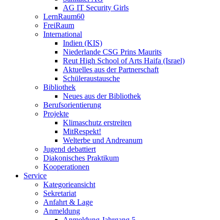
AG IT Security Girls
LernRaum60
FreiRaum
International
Indien (KIS)
Niederlande CSG Prins Maurits
Reut High School of Arts Haifa (Israel)
Aktuelles aus der Partnerschaft
Schüleraustausche
Bibliothek
Neues aus der Bibliothek
Berufsorientierung
Projekte
Klimaschutz erstreiten
MitRespekt!
Welterbe und Andreanum
Jugend debattiert
Diakonisches Praktikum
Kooperationen
Service
Kategorieansicht
Sekretariat
Anfahrt & Lage
Anmeldung
Anmeldung Jahrgang 5