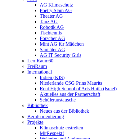
AG Klimaschutz
Poetry Slam AG
Theater AG
Tanz AG
Robotik AG
Tischtennis
Forscher AG
Mint AG für Mädchen
Sanitäter AG
AG IT Security Girls
LernRaum60
FreiRaum
International
Indien (KIS)
Niederlande CSG Prins Maurits
Reut High School of Arts Haifa (Israel)
Aktuelles aus der Partnerschaft
Schüleraustausche
Bibliothek
Neues aus der Bibliothek
Berufsorientierung
Projekte
Klimaschutz erstreiten
MitRespekt!
Welterbe und Andreanum