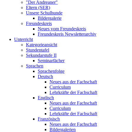
"Der Andreaner"
Eltern (SER)
Unsere Schulhunde
Bildergalerie
Freundeskreis
Neues vom Freundeskreis
Freundeskreis Newsletterarchiv
Unterricht
Kategorieansicht
Stundentafel
Sekundarstufe II
Seminarfächer
Sprachen
Sprachenfolge
Deutsch
Neues aus der Fachschaft
Curriculum
Lehrkräfte der Fachschaft
Englisch
Neues aus der Fachschaft
Curriculum
Lehrkräfte der Fachschaft
Französisch
Neues aus der Fachschaft
Bildergalerien