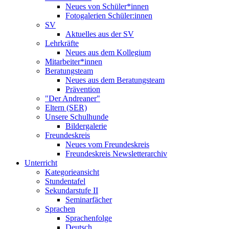
Neues von Schüler*innen
Fotogalerien Schüler:innen
SV
Aktuelles aus der SV
Lehrkräfte
Neues aus dem Kollegium
Mitarbeiter*innen
Beratungsteam
Neues aus dem Beratungsteam
Prävention
"Der Andreaner"
Eltern (SER)
Unsere Schulhunde
Bildergalerie
Freundeskreis
Neues vom Freundeskreis
Freundeskreis Newsletterarchiv
Unterricht
Kategorieansicht
Stundentafel
Sekundarstufe II
Seminarfächer
Sprachen
Sprachenfolge
Deutsch