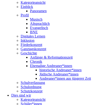
Kategorieansicht
Einblick
Panoramen
Profil
Musisch
Altsprachlich
Evangelisch
BNE
Digitales Lernen
Inklusion
Förderkonzept
Ganztagskonzept
Geschichte
Anfänge & Reformationszeit
Chronik
Ehemalige Andreaner*innen
historische Andreaner*innen
Jüdische Andreaner*innen
Andreaner*innen aus jüngerer Zeit
Schulverfassung
Schulordnung
Schutzkonzept
Dies sind wir
Kategorieansicht
Schüler*innen