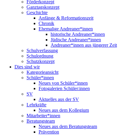
Förderkonzept
Ganztagskonzept
Geschichte
Anfänge & Reformationszeit
Chronik
Ehemalige Andreaner*innen
historische Andreaner*innen
Jüdische Andreaner*innen
Andreaner*innen aus jüngerer Zeit
Schulverfassung
Schulordnung
Schutzkonzept
Dies sind wir
Kategorieansicht
Schüler*innen
Neues von Schüler*innen
Fotogalerien Schüler:innen
SV
Aktuelles aus der SV
Lehrkräfte
Neues aus dem Kollegium
Mitarbeiter*innen
Beratungsteam
Neues aus dem Beratungsteam
Prävention