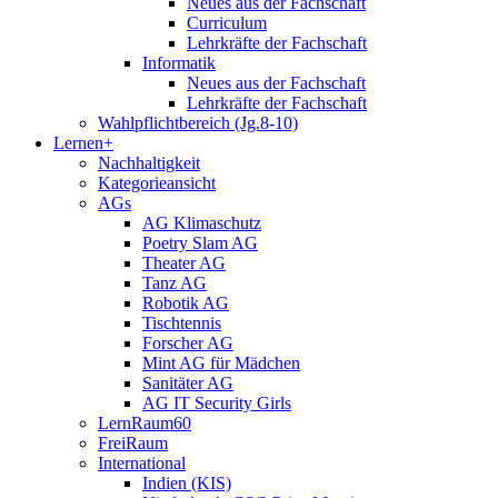
Neues aus der Fachschaft
Curriculum
Lehrkräfte der Fachschaft
Informatik
Neues aus der Fachschaft
Lehrkräfte der Fachschaft
Wahlpflichtbereich (Jg.8-10)
Lernen+
Nachhaltigkeit
Kategorieansicht
AGs
AG Klimaschutz
Poetry Slam AG
Theater AG
Tanz AG
Robotik AG
Tischtennis
Forscher AG
Mint AG für Mädchen
Sanitäter AG
AG IT Security Girls
LernRaum60
FreiRaum
International
Indien (KIS)