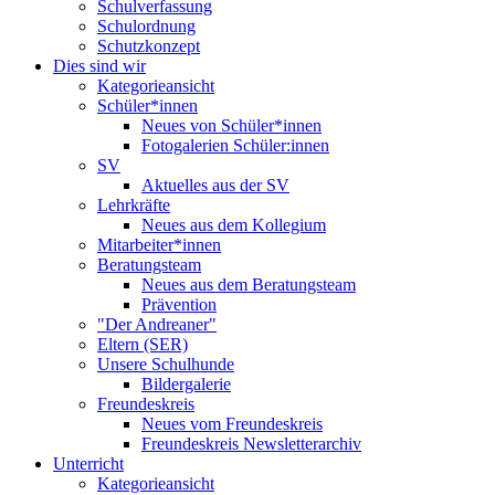
Schulverfassung
Schulordnung
Schutzkonzept
Dies sind wir
Kategorieansicht
Schüler*innen
Neues von Schüler*innen
Fotogalerien Schüler:innen
SV
Aktuelles aus der SV
Lehrkräfte
Neues aus dem Kollegium
Mitarbeiter*innen
Beratungsteam
Neues aus dem Beratungsteam
Prävention
"Der Andreaner"
Eltern (SER)
Unsere Schulhunde
Bildergalerie
Freundeskreis
Neues vom Freundeskreis
Freundeskreis Newsletterarchiv
Unterricht
Kategorieansicht