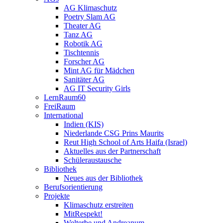
AG Klimaschutz
Poetry Slam AG
Theater AG
Tanz AG
Robotik AG
Tischtennis
Forscher AG
Mint AG für Mädchen
Sanitäter AG
AG IT Security Girls
LernRaum60
FreiRaum
International
Indien (KIS)
Niederlande CSG Prins Maurits
Reut High School of Arts Haifa (Israel)
Aktuelles aus der Partnerschaft
Schüleraustausche
Bibliothek
Neues aus der Bibliothek
Berufsorientierung
Projekte
Klimaschutz erstreiten
MitRespekt!
Welterbe und Andreanum