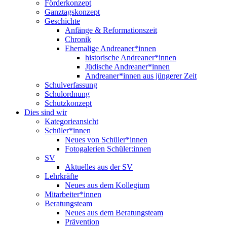
Förderkonzept
Ganztagskonzept
Geschichte
Anfänge & Reformationszeit
Chronik
Ehemalige Andreaner*innen
historische Andreaner*innen
Jüdische Andreaner*innen
Andreaner*innen aus jüngerer Zeit
Schulverfassung
Schulordnung
Schutzkonzept
Dies sind wir
Kategorieansicht
Schüler*innen
Neues von Schüler*innen
Fotogalerien Schüler:innen
SV
Aktuelles aus der SV
Lehrkräfte
Neues aus dem Kollegium
Mitarbeiter*innen
Beratungsteam
Neues aus dem Beratungsteam
Prävention