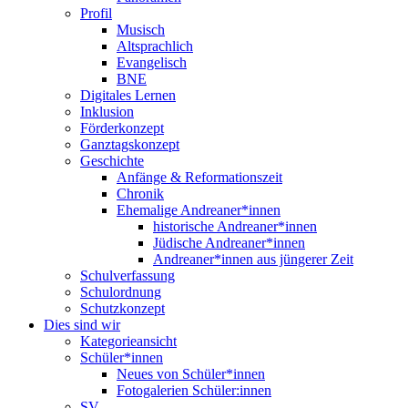
Profil
Musisch
Altsprachlich
Evangelisch
BNE
Digitales Lernen
Inklusion
Förderkonzept
Ganztagskonzept
Geschichte
Anfänge & Reformationszeit
Chronik
Ehemalige Andreaner*innen
historische Andreaner*innen
Jüdische Andreaner*innen
Andreaner*innen aus jüngerer Zeit
Schulverfassung
Schulordnung
Schutzkonzept
Dies sind wir
Kategorieansicht
Schüler*innen
Neues von Schüler*innen
Fotogalerien Schüler:innen
SV