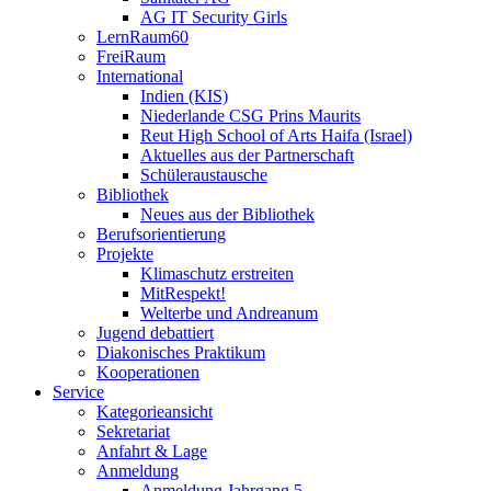
AG IT Security Girls
LernRaum60
FreiRaum
International
Indien (KIS)
Niederlande CSG Prins Maurits
Reut High School of Arts Haifa (Israel)
Aktuelles aus der Partnerschaft
Schüleraustausche
Bibliothek
Neues aus der Bibliothek
Berufsorientierung
Projekte
Klimaschutz erstreiten
MitRespekt!
Welterbe und Andreanum
Jugend debattiert
Diakonisches Praktikum
Kooperationen
Service
Kategorieansicht
Sekretariat
Anfahrt & Lage
Anmeldung
Anmeldung Jahrgang 5