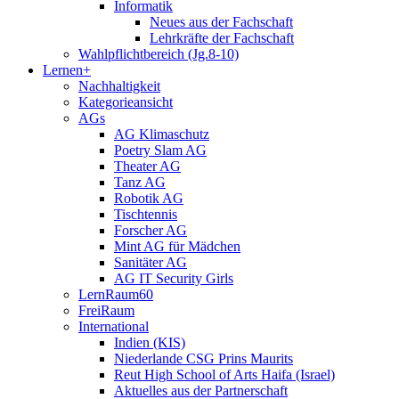
Informatik
Neues aus der Fachschaft
Lehrkräfte der Fachschaft
Wahlpflichtbereich (Jg.8-10)
Lernen+
Nachhaltigkeit
Kategorieansicht
AGs
AG Klimaschutz
Poetry Slam AG
Theater AG
Tanz AG
Robotik AG
Tischtennis
Forscher AG
Mint AG für Mädchen
Sanitäter AG
AG IT Security Girls
LernRaum60
FreiRaum
International
Indien (KIS)
Niederlande CSG Prins Maurits
Reut High School of Arts Haifa (Israel)
Aktuelles aus der Partnerschaft