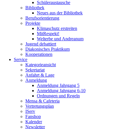
Schüleraustausche
Bibliothek
Neues aus der Bibliothek
Berufsorientierung
Projekte
Klimaschutz erstreiten
MitRespekt!
Welterbe und Andreanum
Jugend debattiert
Diakonisches Praktikum
Kooperationen
Service
Kategorieansicht
Sekretariat
Anfahrt & Lage
Anmeldung
Anmeldung Jahrgang 5
Anmeldung Jahrgang 6-10
Ordnungen und Regeln
Mensa & Cafeteria
Vertretungsplan
IServ
Fanshop
Kalender
Newsletter