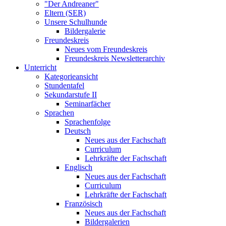
"Der Andreaner"
Eltern (SER)
Unsere Schulhunde
Bildergalerie
Freundeskreis
Neues vom Freundeskreis
Freundeskreis Newsletterarchiv
Unterricht
Kategorieansicht
Stundentafel
Sekundarstufe II
Seminarfächer
Sprachen
Sprachenfolge
Deutsch
Neues aus der Fachschaft
Curriculum
Lehrkräfte der Fachschaft
Englisch
Neues aus der Fachschaft
Curriculum
Lehrkräfte der Fachschaft
Französisch
Neues aus der Fachschaft
Bildergalerien