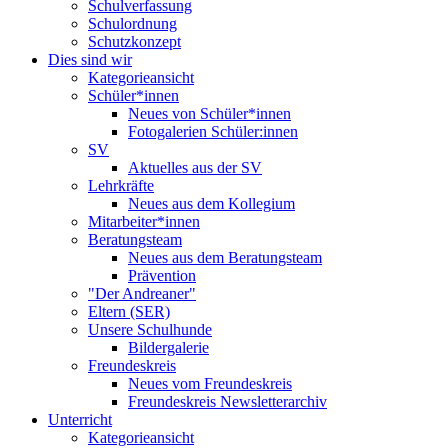
Schulverfassung
Schulordnung
Schutzkonzept
Dies sind wir
Kategorieansicht
Schüler*innen
Neues von Schüler*innen
Fotogalerien Schüler:innen
SV
Aktuelles aus der SV
Lehrkräfte
Neues aus dem Kollegium
Mitarbeiter*innen
Beratungsteam
Neues aus dem Beratungsteam
Prävention
"Der Andreaner"
Eltern (SER)
Unsere Schulhunde
Bildergalerie
Freundeskreis
Neues vom Freundeskreis
Freundeskreis Newsletterarchiv
Unterricht
Kategorieansicht