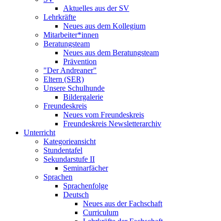
Aktuelles aus der SV
Lehrkräfte
Neues aus dem Kollegium
Mitarbeiter*innen
Beratungsteam
Neues aus dem Beratungsteam
Prävention
"Der Andreaner"
Eltern (SER)
Unsere Schulhunde
Bildergalerie
Freundeskreis
Neues vom Freundeskreis
Freundeskreis Newsletterarchiv
Unterricht
Kategorieansicht
Stundentafel
Sekundarstufe II
Seminarfächer
Sprachen
Sprachenfolge
Deutsch
Neues aus der Fachschaft
Curriculum