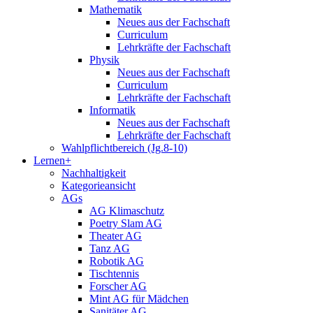
Mathematik
Neues aus der Fachschaft
Curriculum
Lehrkräfte der Fachschaft
Physik
Neues aus der Fachschaft
Curriculum
Lehrkräfte der Fachschaft
Informatik
Neues aus der Fachschaft
Lehrkräfte der Fachschaft
Wahlpflichtbereich (Jg.8-10)
Lernen+
Nachhaltigkeit
Kategorieansicht
AGs
AG Klimaschutz
Poetry Slam AG
Theater AG
Tanz AG
Robotik AG
Tischtennis
Forscher AG
Mint AG für Mädchen
Sanitäter AG