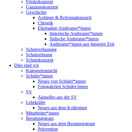
Förderkonzept
Ganztagskonzept
Geschichte
Anfänge & Reformationszeit
Chronik
Ehemalige Andreaner*innen
historische Andreaner*innen
Jüdische Andreaner*innen
Andreaner*innen aus jüngerer Zeit
Schulverfassung
Schulordnung
Schutzkonzept
Dies sind wir
Kategorieansicht
Schüler*innen
Neues von Schüler*innen
Fotogalerien Schüler:innen
SV
Aktuelles aus der SV
Lehrkräfte
Neues aus dem Kollegium
Mitarbeiter*innen
Beratungsteam
Neues aus dem Beratungsteam
Prävention