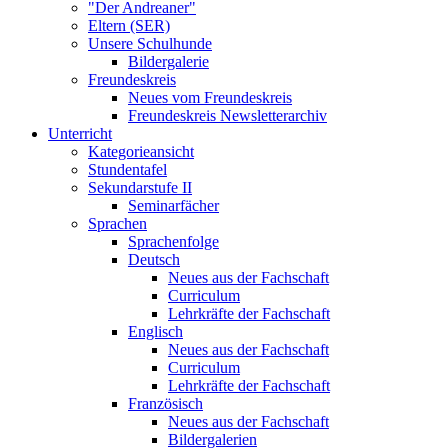
"Der Andreaner"
Eltern (SER)
Unsere Schulhunde
Bildergalerie
Freundeskreis
Neues vom Freundeskreis
Freundeskreis Newsletterarchiv
Unterricht
Kategorieansicht
Stundentafel
Sekundarstufe II
Seminarfächer
Sprachen
Sprachenfolge
Deutsch
Neues aus der Fachschaft
Curriculum
Lehrkräfte der Fachschaft
Englisch
Neues aus der Fachschaft
Curriculum
Lehrkräfte der Fachschaft
Französisch
Neues aus der Fachschaft
Bildergalerien