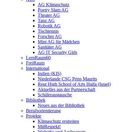
AG Klimaschutz
Poetry Slam AG
Theater AG
Tanz AG
Robotik AG
Tischtennis
Forscher AG
Mint AG für Mädchen
Sanitäter AG
AG IT Security Girls
LernRaum60
FreiRaum
International
Indien (KIS)
Niederlande CSG Prins Maurits
Reut High School of Arts Haifa (Israel)
Aktuelles aus der Partnerschaft
Schüleraustausche
Bibliothek
Neues aus der Bibliothek
Berufsorientierung
Projekte
Klimaschutz erstreiten
MitRespekt!
Welterbe und Andreanum