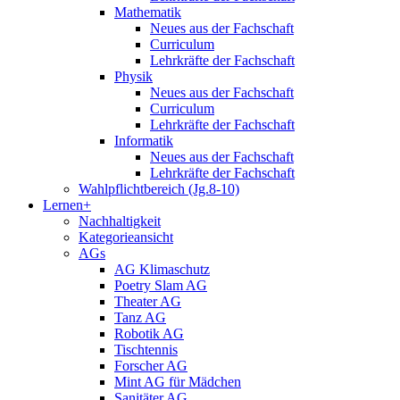
Mathematik
Neues aus der Fachschaft
Curriculum
Lehrkräfte der Fachschaft
Physik
Neues aus der Fachschaft
Curriculum
Lehrkräfte der Fachschaft
Informatik
Neues aus der Fachschaft
Lehrkräfte der Fachschaft
Wahlpflichtbereich (Jg.8-10)
Lernen+
Nachhaltigkeit
Kategorieansicht
AGs
AG Klimaschutz
Poetry Slam AG
Theater AG
Tanz AG
Robotik AG
Tischtennis
Forscher AG
Mint AG für Mädchen
Sanitäter AG