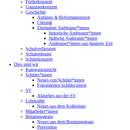
Förderkonzept
Ganztagskonzept
Geschichte
Anfänge & Reformationszeit
Chronik
Ehemalige Andreaner*innen
historische Andreaner*innen
Jüdische Andreaner*innen
Andreaner*innen aus jüngerer Zeit
Schulverfassung
Schulordnung
Schutzkonzept
Dies sind wir
Kategorieansicht
Schüler*innen
Neues von Schüler*innen
Fotogalerien Schüler:innen
SV
Aktuelles aus der SV
Lehrkräfte
Neues aus dem Kollegium
Mitarbeiter*innen
Beratungsteam
Neues aus dem Beratungsteam
Prävention