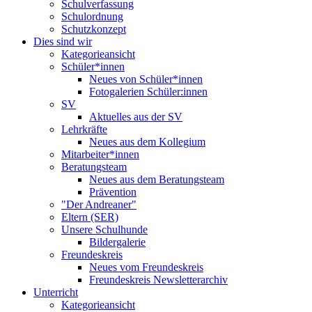
Schulverfassung
Schulordnung
Schutzkonzept
Dies sind wir
Kategorieansicht
Schüler*innen
Neues von Schüler*innen
Fotogalerien Schüler:innen
SV
Aktuelles aus der SV
Lehrkräfte
Neues aus dem Kollegium
Mitarbeiter*innen
Beratungsteam
Neues aus dem Beratungsteam
Prävention
"Der Andreaner"
Eltern (SER)
Unsere Schulhunde
Bildergalerie
Freundeskreis
Neues vom Freundeskreis
Freundeskreis Newsletterarchiv
Unterricht
Kategorieansicht