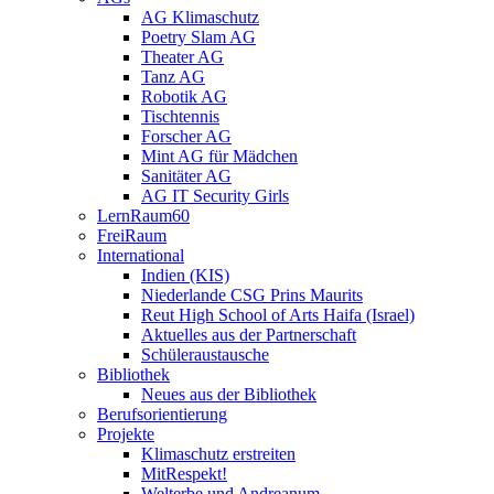
AG Klimaschutz
Poetry Slam AG
Theater AG
Tanz AG
Robotik AG
Tischtennis
Forscher AG
Mint AG für Mädchen
Sanitäter AG
AG IT Security Girls
LernRaum60
FreiRaum
International
Indien (KIS)
Niederlande CSG Prins Maurits
Reut High School of Arts Haifa (Israel)
Aktuelles aus der Partnerschaft
Schüleraustausche
Bibliothek
Neues aus der Bibliothek
Berufsorientierung
Projekte
Klimaschutz erstreiten
MitRespekt!
Welterbe und Andreanum