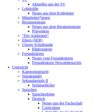
Aktuelles aus der SV
Lehrkräfte
Neues aus dem Kollegium
Mitarbeiter*innen
Beratungsteam
Neues aus dem Beratungsteam
Prävention
"Der Andreaner"
Eltern (SER)
Unsere Schulhunde
Bildergalerie
Freundeskreis
Neues vom Freundeskreis
Freundeskreis Newsletterarchiv
Unterricht
Kategorieansicht
Stundentafel
Sekundarstufe II
Seminarfächer
Sprachen
Sprachenfolge
Deutsch
Neues aus der Fachschaft
Curriculum