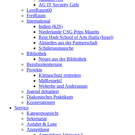
AG IT Security Girls
LernRaum60
FreiRaum
International
Indien (KIS)
Niederlande CSG Prins Maurits
Reut High School of Arts Haifa (Israel)
Aktuelles aus der Partnerschaft
Schüleraustausche
Bibliothek
Neues aus der Bibliothek
Berufsorientierung
Projekte
Klimaschutz erstreiten
MitRespekt!
Welterbe und Andreanum
Jugend debattiert
Diakonisches Praktikum
Kooperationen
Service
Kategorieansicht
Sekretariat
Anfahrt & Lage
Anmeldung
Anmeldung Jahrgang 5