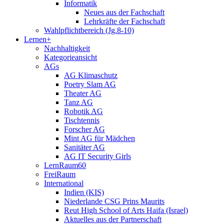
Informatik
Neues aus der Fachschaft
Lehrkräfte der Fachschaft
Wahlpflichtbereich (Jg.8-10)
Lernen+
Nachhaltigkeit
Kategorieansicht
AGs
AG Klimaschutz
Poetry Slam AG
Theater AG
Tanz AG
Robotik AG
Tischtennis
Forscher AG
Mint AG für Mädchen
Sanitäter AG
AG IT Security Girls
LernRaum60
FreiRaum
International
Indien (KIS)
Niederlande CSG Prins Maurits
Reut High School of Arts Haifa (Israel)
Aktuelles aus der Partnerschaft