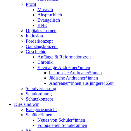
Profil
Musisch
Altsprachlich
Evangelisch
BNE
Digitales Lernen
Inklusion
Förderkonzept
Ganztagskonzept
Geschichte
Anfänge & Reformationszeit
Chronik
Ehemalige Andreaner*innen
historische Andreaner*innen
Jüdische Andreaner*innen
Andreaner*innen aus jüngerer Zeit
Schulverfassung
Schulordnung
Schutzkonzept
Dies sind wir
Kategorieansicht
Schüler*innen
Neues von Schüler*innen
Fotogalerien Schüler:innen
SV