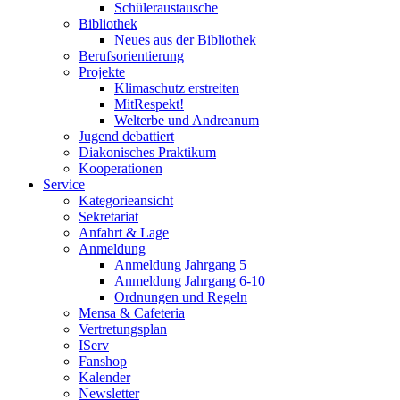
Schüleraustausche
Bibliothek
Neues aus der Bibliothek
Berufsorientierung
Projekte
Klimaschutz erstreiten
MitRespekt!
Welterbe und Andreanum
Jugend debattiert
Diakonisches Praktikum
Kooperationen
Service
Kategorieansicht
Sekretariat
Anfahrt & Lage
Anmeldung
Anmeldung Jahrgang 5
Anmeldung Jahrgang 6-10
Ordnungen und Regeln
Mensa & Cafeteria
Vertretungsplan
IServ
Fanshop
Kalender
Newsletter