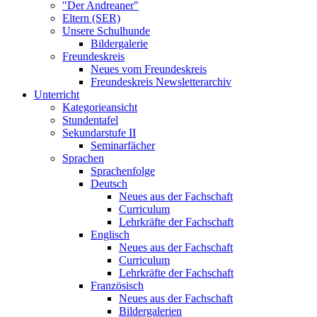
"Der Andreaner"
Eltern (SER)
Unsere Schulhunde
Bildergalerie
Freundeskreis
Neues vom Freundeskreis
Freundeskreis Newsletterarchiv
Unterricht
Kategorieansicht
Stundentafel
Sekundarstufe II
Seminarfächer
Sprachen
Sprachenfolge
Deutsch
Neues aus der Fachschaft
Curriculum
Lehrkräfte der Fachschaft
Englisch
Neues aus der Fachschaft
Curriculum
Lehrkräfte der Fachschaft
Französisch
Neues aus der Fachschaft
Bildergalerien