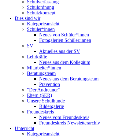
Schulverfassung
Schulordnung
Schutzkonzept
Dies sind wir
Kategorieansicht
Schüler*innen
Neues von Schüler*innen
Fotogalerien Schüler:innen
SV
Aktuelles aus der SV
Lehrkräfte
Neues aus dem Kollegium
Mitarbeiter*innen
Beratungsteam
Neues aus dem Beratungsteam
Prävention
"Der Andreaner"
Eltern (SER)
Unsere Schulhunde
Bildergalerie
Freundeskreis
Neues vom Freundeskreis
Freundeskreis Newsletterarchiv
Unterricht
Kategorieansicht