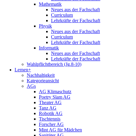
Mathematik
Neues aus der Fachschaft
Curriculum
Lehrkräfte der Fachschaft
Physik
Neues aus der Fachschaft
Curriculum
Lehrkräfte der Fachschaft
Informatik
Neues aus der Fachschaft
Lehrkräfte der Fachschaft
Wahlpflichtbereich (Jg.8-10)
Lernen+
Nachhaltigkeit
Kategorieansicht
AGs
AG Klimaschutz
Poetry Slam AG
Theater AG
Tanz AG
Robotik AG
Tischtennis
Forscher AG
Mint AG für Mädchen
Sanitäter AG