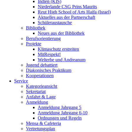
Indien (KIS)
Niederlande CSG Prins Maurits
Reut High School of Arts Haifa (Israel)
Aktuelles aus der Partnerschaft
Schüleraustausche
Bibliothek
Neues aus der Bibliothek
Berufsorientierung
Projekte
Klimaschutz erstreiten
MitRespekt!
Welterbe und Andreanum
Jugend debattiert
Diakonisches Praktikum
Kooperationen
Service
Kategorieansicht
Sekretariat
Anfahrt & Lage
Anmeldung
Anmeldung Jahrgang 5
Anmeldung Jahrgang 6-10
Ordnungen und Regeln
Mensa & Cafeteria
Vertretungsplan