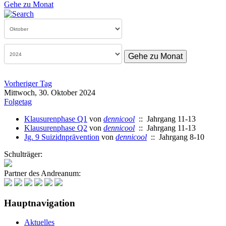
Gehe zu Monat
Gehe zu Monat
Vorheriger Tag
Mittwoch, 30. Oktober 2024
Folgetag
Klausurenphase Q1
von
dennicool
:: Jahrgang 11-13
Klausurenphase Q2
von
dennicool
:: Jahrgang 11-13
Jg. 9 Suizidnprävention
von
dennicool
:: Jahrgang 8-10
Schulträger:
Partner des Andreanum:
Hauptnavigation
Aktuelles