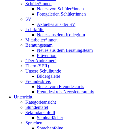
Schüler*innen
Neues von Schüler*innen
Fotogalerien Schüler:innen
SV
Aktuelles aus der SV
Lehrkräfte
Neues aus dem Kollegium
Mitarbeiter*innen
Beratungsteam
Neues aus dem Beratungsteam
Prävention
"Der Andreaner"
Eltern (SER)
Unsere Schulhunde
Bildergalerie
Freundeskreis
Neues vom Freundeskreis
Freundeskreis Newsletterarchiv
Unterricht
Kategorieansicht
Stundentafel
Sekundarstufe II
Seminarfächer
Sprachen
Sprachenfolge