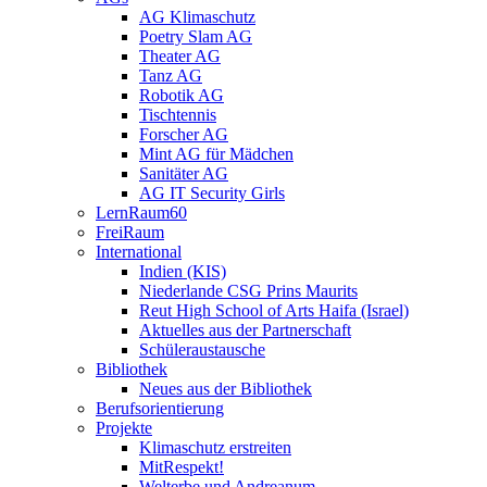
AG Klimaschutz
Poetry Slam AG
Theater AG
Tanz AG
Robotik AG
Tischtennis
Forscher AG
Mint AG für Mädchen
Sanitäter AG
AG IT Security Girls
LernRaum60
FreiRaum
International
Indien (KIS)
Niederlande CSG Prins Maurits
Reut High School of Arts Haifa (Israel)
Aktuelles aus der Partnerschaft
Schüleraustausche
Bibliothek
Neues aus der Bibliothek
Berufsorientierung
Projekte
Klimaschutz erstreiten
MitRespekt!
Welterbe und Andreanum