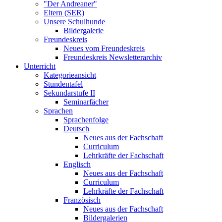
"Der Andreaner"
Eltern (SER)
Unsere Schulhunde
Bildergalerie
Freundeskreis
Neues vom Freundeskreis
Freundeskreis Newsletterarchiv
Unterricht
Kategorieansicht
Stundentafel
Sekundarstufe II
Seminarfächer
Sprachen
Sprachenfolge
Deutsch
Neues aus der Fachschaft
Curriculum
Lehrkräfte der Fachschaft
Englisch
Neues aus der Fachschaft
Curriculum
Lehrkräfte der Fachschaft
Französisch
Neues aus der Fachschaft
Bildergalerien