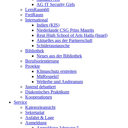
AG IT Security Girls
LernRaum60
FreiRaum
International
Indien (KIS)
Niederlande CSG Prins Maurits
Reut High School of Arts Haifa (Israel)
Aktuelles aus der Partnerschaft
Schüleraustausche
Bibliothek
Neues aus der Bibliothek
Berufsorientierung
Projekte
Klimaschutz erstreiten
MitRespekt!
Welterbe und Andreanum
Jugend debattiert
Diakonisches Praktikum
Kooperationen
Service
Kategorieansicht
Sekretariat
Anfahrt & Lage
Anmeldung
Anmeldung Jahrgang 5