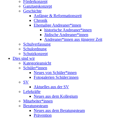
Förderkonzept
Ganztagskonzept
Geschichte
Anfänge & Reformationszeit
Chronik
Ehemalige Andreaner*innen
historische Andreaner*innen
Jüdische Andreaner*innen
Andreaner*innen aus jüngerer Zeit
Schulverfassung
Schulordnung
Schutzkonzept
Dies sind wir
Kategorieansicht
Schüler*innen
Neues von Schüler*innen
Fotogalerien Schüler:innen
SV
Aktuelles aus der SV
Lehrkräfte
Neues aus dem Kollegium
Mitarbeiter*innen
Beratungsteam
Neues aus dem Beratungsteam
Prävention