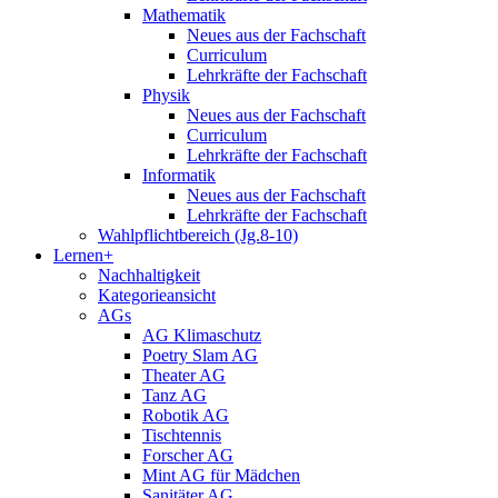
Mathematik
Neues aus der Fachschaft
Curriculum
Lehrkräfte der Fachschaft
Physik
Neues aus der Fachschaft
Curriculum
Lehrkräfte der Fachschaft
Informatik
Neues aus der Fachschaft
Lehrkräfte der Fachschaft
Wahlpflichtbereich (Jg.8-10)
Lernen+
Nachhaltigkeit
Kategorieansicht
AGs
AG Klimaschutz
Poetry Slam AG
Theater AG
Tanz AG
Robotik AG
Tischtennis
Forscher AG
Mint AG für Mädchen
Sanitäter AG