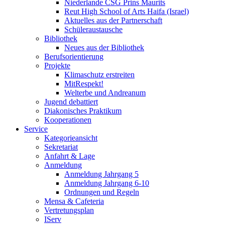
Niederlande CSG Prins Maurits
Reut High School of Arts Haifa (Israel)
Aktuelles aus der Partnerschaft
Schüleraustausche
Bibliothek
Neues aus der Bibliothek
Berufsorientierung
Projekte
Klimaschutz erstreiten
MitRespekt!
Welterbe und Andreanum
Jugend debattiert
Diakonisches Praktikum
Kooperationen
Service
Kategorieansicht
Sekretariat
Anfahrt & Lage
Anmeldung
Anmeldung Jahrgang 5
Anmeldung Jahrgang 6-10
Ordnungen und Regeln
Mensa & Cafeteria
Vertretungsplan
IServ