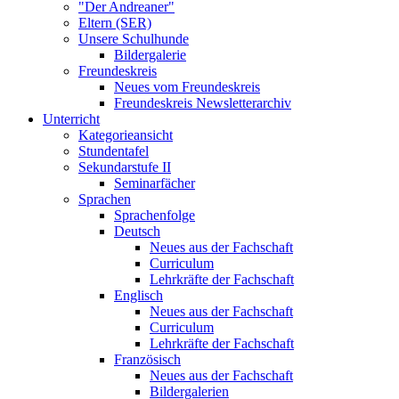
"Der Andreaner"
Eltern (SER)
Unsere Schulhunde
Bildergalerie
Freundeskreis
Neues vom Freundeskreis
Freundeskreis Newsletterarchiv
Unterricht
Kategorieansicht
Stundentafel
Sekundarstufe II
Seminarfächer
Sprachen
Sprachenfolge
Deutsch
Neues aus der Fachschaft
Curriculum
Lehrkräfte der Fachschaft
Englisch
Neues aus der Fachschaft
Curriculum
Lehrkräfte der Fachschaft
Französisch
Neues aus der Fachschaft
Bildergalerien