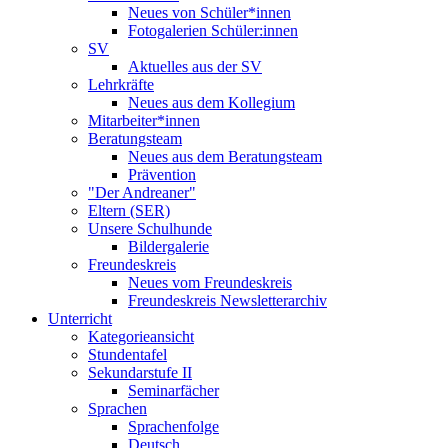
Neues von Schüler*innen
Fotogalerien Schüler:innen
SV
Aktuelles aus der SV
Lehrkräfte
Neues aus dem Kollegium
Mitarbeiter*innen
Beratungsteam
Neues aus dem Beratungsteam
Prävention
"Der Andreaner"
Eltern (SER)
Unsere Schulhunde
Bildergalerie
Freundeskreis
Neues vom Freundeskreis
Freundeskreis Newsletterarchiv
Unterricht
Kategorieansicht
Stundentafel
Sekundarstufe II
Seminarfächer
Sprachen
Sprachenfolge
Deutsch