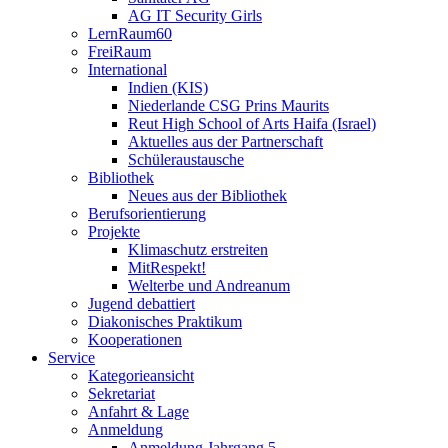
AG IT Security Girls
LernRaum60
FreiRaum
International
Indien (KIS)
Niederlande CSG Prins Maurits
Reut High School of Arts Haifa (Israel)
Aktuelles aus der Partnerschaft
Schüleraustausche
Bibliothek
Neues aus der Bibliothek
Berufsorientierung
Projekte
Klimaschutz erstreiten
MitRespekt!
Welterbe und Andreanum
Jugend debattiert
Diakonisches Praktikum
Kooperationen
Service
Kategorieansicht
Sekretariat
Anfahrt & Lage
Anmeldung
Anmeldung Jahrgang 5