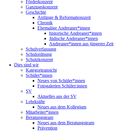
Förderkonzept
Ganztagskonzept
Geschichte
Anfänge & Reformationszeit
Chronik
Ehemalige Andreaner*innen
historische Andreaner*innen
Jüdische Andreaner*innen
Andreaner*innen aus jüngerer Zeit
Schulverfassung
Schulordnung
Schutzkonzept
Dies sind wir
Kategorieansicht
Schüler*innen
Neues von Schüler*innen
Fotogalerien Schüler:innen
SV
Aktuelles aus der SV
Lehrkräfte
Neues aus dem Kollegium
Mitarbeiter*innen
Beratungsteam
Neues aus dem Beratungsteam
Prävention