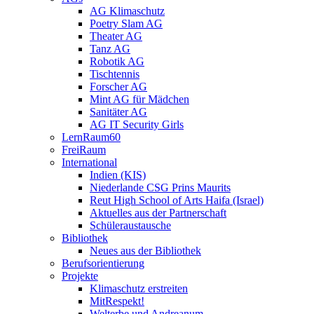
AG Klimaschutz
Poetry Slam AG
Theater AG
Tanz AG
Robotik AG
Tischtennis
Forscher AG
Mint AG für Mädchen
Sanitäter AG
AG IT Security Girls
LernRaum60
FreiRaum
International
Indien (KIS)
Niederlande CSG Prins Maurits
Reut High School of Arts Haifa (Israel)
Aktuelles aus der Partnerschaft
Schüleraustausche
Bibliothek
Neues aus der Bibliothek
Berufsorientierung
Projekte
Klimaschutz erstreiten
MitRespekt!
Welterbe und Andreanum