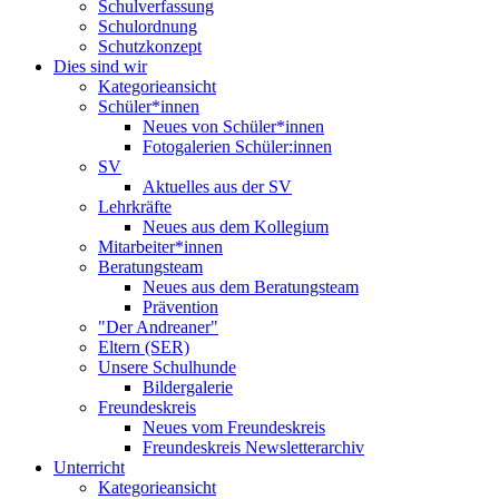
Schulverfassung
Schulordnung
Schutzkonzept
Dies sind wir
Kategorieansicht
Schüler*innen
Neues von Schüler*innen
Fotogalerien Schüler:innen
SV
Aktuelles aus der SV
Lehrkräfte
Neues aus dem Kollegium
Mitarbeiter*innen
Beratungsteam
Neues aus dem Beratungsteam
Prävention
"Der Andreaner"
Eltern (SER)
Unsere Schulhunde
Bildergalerie
Freundeskreis
Neues vom Freundeskreis
Freundeskreis Newsletterarchiv
Unterricht
Kategorieansicht