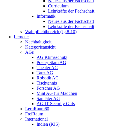
Neues aus der Fachschaft
Curriculum
Lehrkräfte der Fachschaft
Informatik
Neues aus der Fachschaft
Lehrkräfte der Fachschaft
Wahlpflichtbereich (Jg.8-10)
Lernen+
Nachhaltigkeit
Kategorieansicht
AGs
AG Klimaschutz
Poetry Slam AG
Theater AG
Tanz AG
Robotik AG
Tischtennis
Forscher AG
Mint AG für Mädchen
Sanitäter AG
AG IT Security Girls
LernRaum60
FreiRaum
International
Indien (KIS)