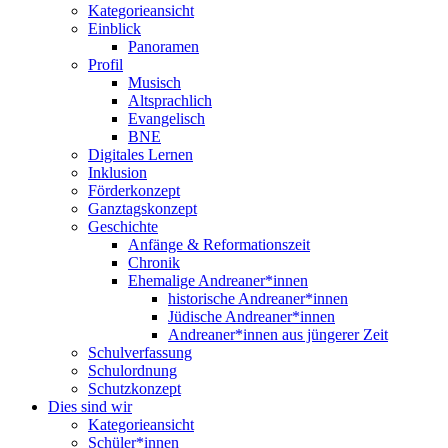
Kategorieansicht
Einblick
Panoramen
Profil
Musisch
Altsprachlich
Evangelisch
BNE
Digitales Lernen
Inklusion
Förderkonzept
Ganztagskonzept
Geschichte
Anfänge & Reformationszeit
Chronik
Ehemalige Andreaner*innen
historische Andreaner*innen
Jüdische Andreaner*innen
Andreaner*innen aus jüngerer Zeit
Schulverfassung
Schulordnung
Schutzkonzept
Dies sind wir
Kategorieansicht
Schüler*innen