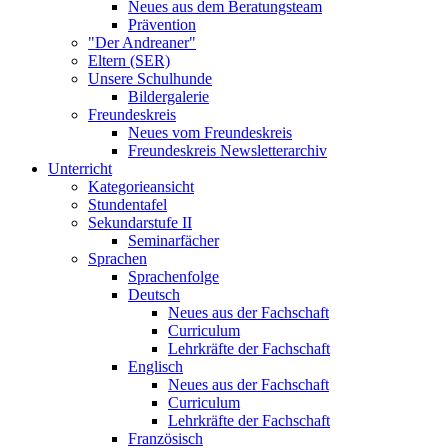
Neues aus dem Beratungsteam
Prävention
"Der Andreaner"
Eltern (SER)
Unsere Schulhunde
Bildergalerie
Freundeskreis
Neues vom Freundeskreis
Freundeskreis Newsletterarchiv
Unterricht
Kategorieansicht
Stundentafel
Sekundarstufe II
Seminarfächer
Sprachen
Sprachenfolge
Deutsch
Neues aus der Fachschaft
Curriculum
Lehrkräfte der Fachschaft
Englisch
Neues aus der Fachschaft
Curriculum
Lehrkräfte der Fachschaft
Französisch