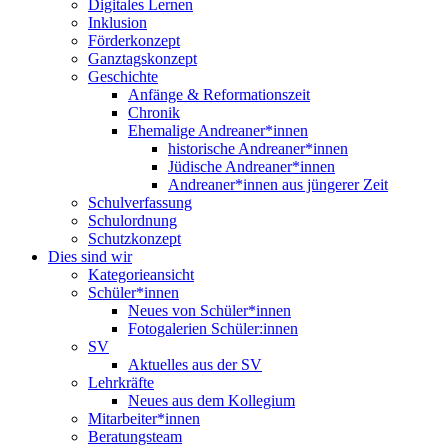
Digitales Lernen
Inklusion
Förderkonzept
Ganztagskonzept
Geschichte
Anfänge & Reformationszeit
Chronik
Ehemalige Andreaner*innen
historische Andreaner*innen
Jüdische Andreaner*innen
Andreaner*innen aus jüngerer Zeit
Schulverfassung
Schulordnung
Schutzkonzept
Dies sind wir
Kategorieansicht
Schüler*innen
Neues von Schüler*innen
Fotogalerien Schüler:innen
SV
Aktuelles aus der SV
Lehrkräfte
Neues aus dem Kollegium
Mitarbeiter*innen
Beratungsteam