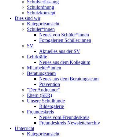
Schulverfassung
Schulordnung
Schutzkonzept
Dies sind wir
Kategorieansicht
Schüler*innen
Neues von Schüler*innen
Fotogalerien Schüler:innen
SV
Aktuelles aus der SV
Lehrkräfte
Neues aus dem Kollegium
Mitarbeiter*innen
Beratungsteam
Neues aus dem Beratungsteam
Prävention
"Der Andreaner"
Eltern (SER)
Unsere Schulhunde
Bildergalerie
Freundeskreis
Neues vom Freundeskreis
Freundeskreis Newsletterarchiv
Unterricht
Kategorieansicht