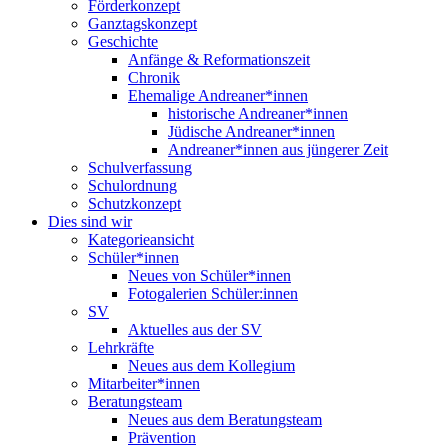
Förderkonzept
Ganztagskonzept
Geschichte
Anfänge & Reformationszeit
Chronik
Ehemalige Andreaner*innen
historische Andreaner*innen
Jüdische Andreaner*innen
Andreaner*innen aus jüngerer Zeit
Schulverfassung
Schulordnung
Schutzkonzept
Dies sind wir
Kategorieansicht
Schüler*innen
Neues von Schüler*innen
Fotogalerien Schüler:innen
SV
Aktuelles aus der SV
Lehrkräfte
Neues aus dem Kollegium
Mitarbeiter*innen
Beratungsteam
Neues aus dem Beratungsteam
Prävention