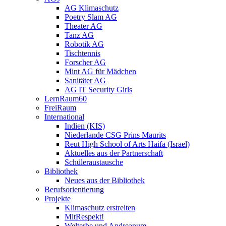
AG Klimaschutz
Poetry Slam AG
Theater AG
Tanz AG
Robotik AG
Tischtennis
Forscher AG
Mint AG für Mädchen
Sanitäter AG
AG IT Security Girls
LernRaum60
FreiRaum
International
Indien (KIS)
Niederlande CSG Prins Maurits
Reut High School of Arts Haifa (Israel)
Aktuelles aus der Partnerschaft
Schüleraustausche
Bibliothek
Neues aus der Bibliothek
Berufsorientierung
Projekte
Klimaschutz erstreiten
MitRespekt!
Welterbe und Andreanum