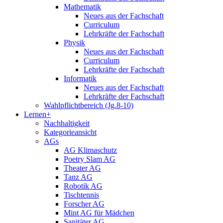
Mathematik
Neues aus der Fachschaft
Curriculum
Lehrkräfte der Fachschaft
Physik
Neues aus der Fachschaft
Curriculum
Lehrkräfte der Fachschaft
Informatik
Neues aus der Fachschaft
Lehrkräfte der Fachschaft
Wahlpflichtbereich (Jg.8-10)
Lernen+
Nachhaltigkeit
Kategorieansicht
AGs
AG Klimaschutz
Poetry Slam AG
Theater AG
Tanz AG
Robotik AG
Tischtennis
Forscher AG
Mint AG für Mädchen
Sanitäter AG