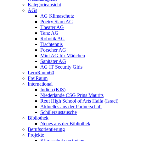
Kategorieansicht
AGs
AG Klimaschutz
Poetry Slam AG
Theater AG
Tanz AG
Robotik AG
Tischtennis
Forscher AG
Mint AG für Mädchen
Sanitäter AG
AG IT Security Girls
LernRaum60
FreiRaum
International
Indien (KIS)
Niederlande CSG Prins Maurits
Reut High School of Arts Haifa (Israel)
Aktuelles aus der Partnerschaft
Schüleraustausche
Bibliothek
Neues aus der Bibliothek
Berufsorientierung
Projekte
Klimaschutz erstreiten