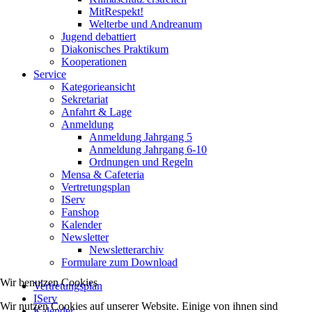
MitRespekt!
Welterbe und Andreanum
Jugend debattiert
Diakonisches Praktikum
Kooperationen
Service
Kategorieansicht
Sekretariat
Anfahrt & Lage
Anmeldung
Anmeldung Jahrgang 5
Anmeldung Jahrgang 6-10
Ordnungen und Regeln
Mensa & Cafeteria
Vertretungsplan
IServ
Fanshop
Kalender
Newsletter
Newsletterarchiv
Formulare zum Download
Wir benutzen Cookies
Vertretungsplan
IServ
Wir nutzen Cookies auf unserer Website. Einige von ihnen sind
Kalender