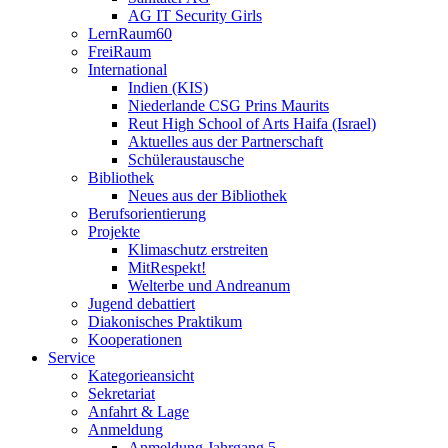
AG IT Security Girls
LernRaum60
FreiRaum
International
Indien (KIS)
Niederlande CSG Prins Maurits
Reut High School of Arts Haifa (Israel)
Aktuelles aus der Partnerschaft
Schüleraustausche
Bibliothek
Neues aus der Bibliothek
Berufsorientierung
Projekte
Klimaschutz erstreiten
MitRespekt!
Welterbe und Andreanum
Jugend debattiert
Diakonisches Praktikum
Kooperationen
Service
Kategorieansicht
Sekretariat
Anfahrt & Lage
Anmeldung
Anmeldung Jahrgang 5