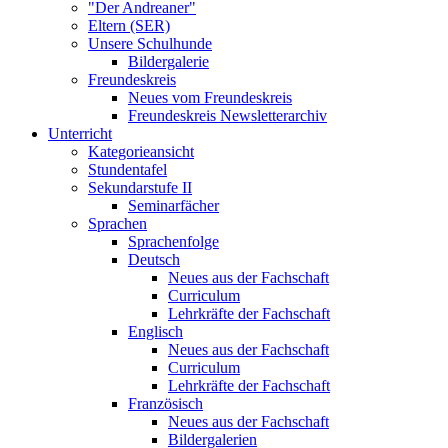
"Der Andreaner"
Eltern (SER)
Unsere Schulhunde
Bildergalerie
Freundeskreis
Neues vom Freundeskreis
Freundeskreis Newsletterarchiv
Unterricht
Kategorieansicht
Stundentafel
Sekundarstufe II
Seminarfächer
Sprachen
Sprachenfolge
Deutsch
Neues aus der Fachschaft
Curriculum
Lehrkräfte der Fachschaft
Englisch
Neues aus der Fachschaft
Curriculum
Lehrkräfte der Fachschaft
Französisch
Neues aus der Fachschaft
Bildergalerien