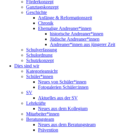
Förderkonzept
Ganztagskonzept
Geschichte
Anfänge & Reformationszeit
Chronik
Ehemalige Andreaner*innen
historische Andreaner*innen
Jüdische Andreaner*innen
Andreaner*innen aus jüngerer Zeit
Schulverfassung
Schulordnung
Schutzkonzept
Dies sind wir
Kategorieansicht
Schüler*innen
Neues von Schüler*innen
Fotogalerien Schüler:innen
SV
Aktuelles aus der SV
Lehrkräfte
Neues aus dem Kollegium
Mitarbeiter*innen
Beratungsteam
Neues aus dem Beratungsteam
Prävention