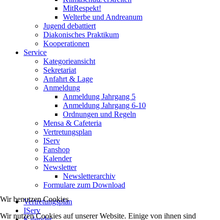
MitRespekt!
Welterbe und Andreanum
Jugend debattiert
Diakonisches Praktikum
Kooperationen
Service
Kategorieansicht
Sekretariat
Anfahrt & Lage
Anmeldung
Anmeldung Jahrgang 5
Anmeldung Jahrgang 6-10
Ordnungen und Regeln
Mensa & Cafeteria
Vertretungsplan
IServ
Fanshop
Kalender
Newsletter
Newsletterarchiv
Formulare zum Download
Wir benutzen Cookies
Vertretungsplan
IServ
Wir nutzen Cookies auf unserer Website. Einige von ihnen sind
Kalender