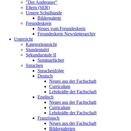
"Der Andreaner"
Eltern (SER)
Unsere Schulhunde
Bildergalerie
Freundeskreis
Neues vom Freundeskreis
Freundeskreis Newsletterarchiv
Unterricht
Kategorieansicht
Stundentafel
Sekundarstufe II
Seminarfächer
Sprachen
Sprachenfolge
Deutsch
Neues aus der Fachschaft
Curriculum
Lehrkräfte der Fachschaft
Englisch
Neues aus der Fachschaft
Curriculum
Lehrkräfte der Fachschaft
Französisch
Neues aus der Fachschaft
Bildergalerien