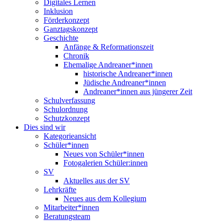
Digitales Lernen
Inklusion
Förderkonzept
Ganztagskonzept
Geschichte
Anfänge & Reformationszeit
Chronik
Ehemalige Andreaner*innen
historische Andreaner*innen
Jüdische Andreaner*innen
Andreaner*innen aus jüngerer Zeit
Schulverfassung
Schulordnung
Schutzkonzept
Dies sind wir
Kategorieansicht
Schüler*innen
Neues von Schüler*innen
Fotogalerien Schüler:innen
SV
Aktuelles aus der SV
Lehrkräfte
Neues aus dem Kollegium
Mitarbeiter*innen
Beratungsteam