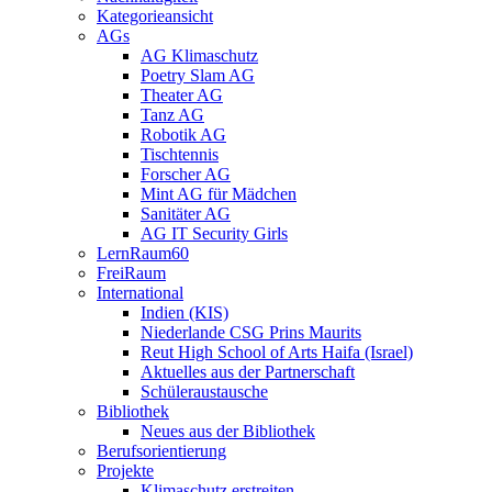
Kategorieansicht
AGs
AG Klimaschutz
Poetry Slam AG
Theater AG
Tanz AG
Robotik AG
Tischtennis
Forscher AG
Mint AG für Mädchen
Sanitäter AG
AG IT Security Girls
LernRaum60
FreiRaum
International
Indien (KIS)
Niederlande CSG Prins Maurits
Reut High School of Arts Haifa (Israel)
Aktuelles aus der Partnerschaft
Schüleraustausche
Bibliothek
Neues aus der Bibliothek
Berufsorientierung
Projekte
Klimaschutz erstreiten