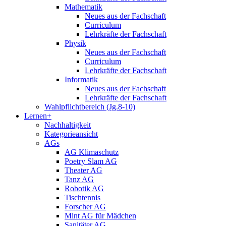
Mathematik
Neues aus der Fachschaft
Curriculum
Lehrkräfte der Fachschaft
Physik
Neues aus der Fachschaft
Curriculum
Lehrkräfte der Fachschaft
Informatik
Neues aus der Fachschaft
Lehrkräfte der Fachschaft
Wahlpflichtbereich (Jg.8-10)
Lernen+
Nachhaltigkeit
Kategorieansicht
AGs
AG Klimaschutz
Poetry Slam AG
Theater AG
Tanz AG
Robotik AG
Tischtennis
Forscher AG
Mint AG für Mädchen
Sanitäter AG