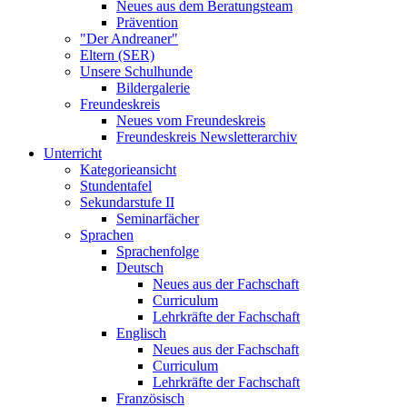
Neues aus dem Beratungsteam
Prävention
"Der Andreaner"
Eltern (SER)
Unsere Schulhunde
Bildergalerie
Freundeskreis
Neues vom Freundeskreis
Freundeskreis Newsletterarchiv
Unterricht
Kategorieansicht
Stundentafel
Sekundarstufe II
Seminarfächer
Sprachen
Sprachenfolge
Deutsch
Neues aus der Fachschaft
Curriculum
Lehrkräfte der Fachschaft
Englisch
Neues aus der Fachschaft
Curriculum
Lehrkräfte der Fachschaft
Französisch