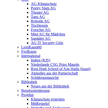
AG Klimaschutz
Poetry Slam AG
Theater AG
Tanz AG
Robotik AG
Tischtennis
Forscher AG
Mint AG für Mädchen
Sanitäter AG
AG IT Security Girls
LernRaum60
FreiRaum
International
Indien (KIS)
Niederlande CSG Prins Maurits
Reut High School of Arts Haifa (Israel)
Aktuelles aus der Partnerschaft
Schüleraustausche
Bibliothek
Neues aus der Bibliothek
Berufsorientierung
Projekte
Klimaschutz erstreiten
MitRespekt!
Welterbe und Andreanum