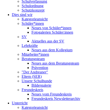
Schulverfassung
Schulordnung
Schutzkonzept
Dies sind wir
Kategorieansicht
Schüler*innen
Neues von Schüler*innen
Fotogalerien Schüler:innen
SV
Aktuelles aus der SV
Lehrkräfte
Neues aus dem Kollegium
Mitarbeiter*innen
Beratungsteam
Neues aus dem Beratungsteam
Prävention
"Der Andreaner"
Eltern (SER)
Unsere Schulhunde
Bildergalerie
Freundeskreis
Neues vom Freundeskreis
Freundeskreis Newsletterarchiv
Unterricht
Kategorieansicht