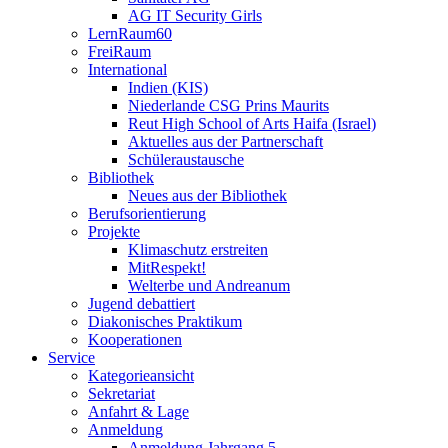
AG IT Security Girls
LernRaum60
FreiRaum
International
Indien (KIS)
Niederlande CSG Prins Maurits
Reut High School of Arts Haifa (Israel)
Aktuelles aus der Partnerschaft
Schüleraustausche
Bibliothek
Neues aus der Bibliothek
Berufsorientierung
Projekte
Klimaschutz erstreiten
MitRespekt!
Welterbe und Andreanum
Jugend debattiert
Diakonisches Praktikum
Kooperationen
Service
Kategorieansicht
Sekretariat
Anfahrt & Lage
Anmeldung
Anmeldung Jahrgang 5