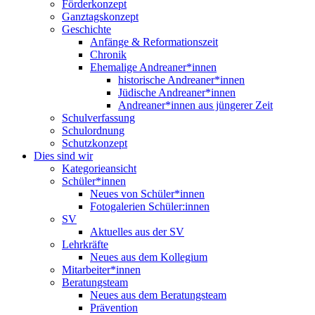
Förderkonzept
Ganztagskonzept
Geschichte
Anfänge & Reformationszeit
Chronik
Ehemalige Andreaner*innen
historische Andreaner*innen
Jüdische Andreaner*innen
Andreaner*innen aus jüngerer Zeit
Schulverfassung
Schulordnung
Schutzkonzept
Dies sind wir
Kategorieansicht
Schüler*innen
Neues von Schüler*innen
Fotogalerien Schüler:innen
SV
Aktuelles aus der SV
Lehrkräfte
Neues aus dem Kollegium
Mitarbeiter*innen
Beratungsteam
Neues aus dem Beratungsteam
Prävention