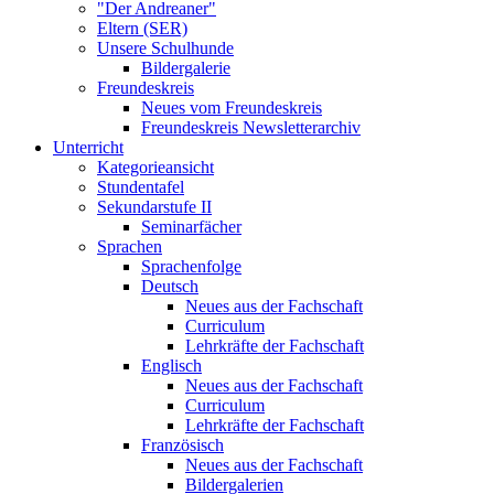
"Der Andreaner"
Eltern (SER)
Unsere Schulhunde
Bildergalerie
Freundeskreis
Neues vom Freundeskreis
Freundeskreis Newsletterarchiv
Unterricht
Kategorieansicht
Stundentafel
Sekundarstufe II
Seminarfächer
Sprachen
Sprachenfolge
Deutsch
Neues aus der Fachschaft
Curriculum
Lehrkräfte der Fachschaft
Englisch
Neues aus der Fachschaft
Curriculum
Lehrkräfte der Fachschaft
Französisch
Neues aus der Fachschaft
Bildergalerien