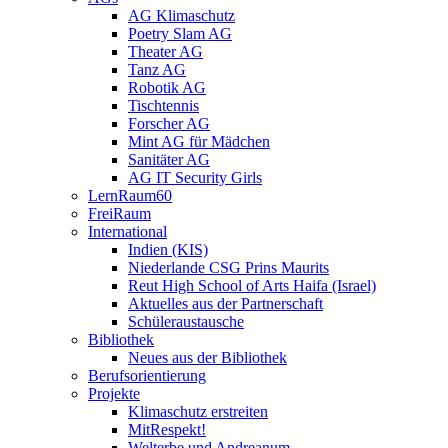
AG Klimaschutz
Poetry Slam AG
Theater AG
Tanz AG
Robotik AG
Tischtennis
Forscher AG
Mint AG für Mädchen
Sanitäter AG
AG IT Security Girls
LernRaum60
FreiRaum
International
Indien (KIS)
Niederlande CSG Prins Maurits
Reut High School of Arts Haifa (Israel)
Aktuelles aus der Partnerschaft
Schüleraustausche
Bibliothek
Neues aus der Bibliothek
Berufsorientierung
Projekte
Klimaschutz erstreiten
MitRespekt!
Welterbe und Andreanum