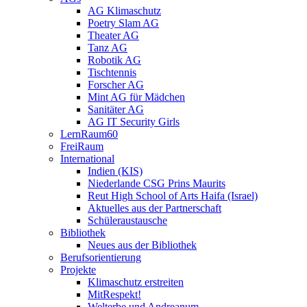
AG Klimaschutz
Poetry Slam AG
Theater AG
Tanz AG
Robotik AG
Tischtennis
Forscher AG
Mint AG für Mädchen
Sanitäter AG
AG IT Security Girls
LernRaum60
FreiRaum
International
Indien (KIS)
Niederlande CSG Prins Maurits
Reut High School of Arts Haifa (Israel)
Aktuelles aus der Partnerschaft
Schüleraustausche
Bibliothek
Neues aus der Bibliothek
Berufsorientierung
Projekte
Klimaschutz erstreiten
MitRespekt!
Welterbe und Andreanum