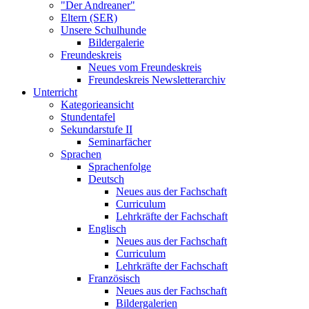
"Der Andreaner"
Eltern (SER)
Unsere Schulhunde
Bildergalerie
Freundeskreis
Neues vom Freundeskreis
Freundeskreis Newsletterarchiv
Unterricht
Kategorieansicht
Stundentafel
Sekundarstufe II
Seminarfächer
Sprachen
Sprachenfolge
Deutsch
Neues aus der Fachschaft
Curriculum
Lehrkräfte der Fachschaft
Englisch
Neues aus der Fachschaft
Curriculum
Lehrkräfte der Fachschaft
Französisch
Neues aus der Fachschaft
Bildergalerien