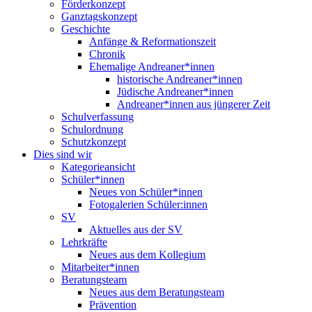
Förderkonzept
Ganztagskonzept
Geschichte
Anfänge & Reformationszeit
Chronik
Ehemalige Andreaner*innen
historische Andreaner*innen
Jüdische Andreaner*innen
Andreaner*innen aus jüngerer Zeit
Schulverfassung
Schulordnung
Schutzkonzept
Dies sind wir
Kategorieansicht
Schüler*innen
Neues von Schüler*innen
Fotogalerien Schüler:innen
SV
Aktuelles aus der SV
Lehrkräfte
Neues aus dem Kollegium
Mitarbeiter*innen
Beratungsteam
Neues aus dem Beratungsteam
Prävention