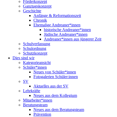
Förderkonzept
Ganztagskonzept
Geschichte
Anfänge & Reformationszeit
Chronik
Ehemalige Andreaner*innen
historische Andreaner*innen
Jüdische Andreaner*innen
Andreaner*innen aus jüngerer Zeit
Schulverfassung
Schulordnung
Schutzkonzept
Dies sind wir
Kategorieansicht
Schüler*innen
Neues von Schüler*innen
Fotogalerien Schüler:innen
SV
Aktuelles aus der SV
Lehrkräfte
Neues aus dem Kollegium
Mitarbeiter*innen
Beratungsteam
Neues aus dem Beratungsteam
Prävention