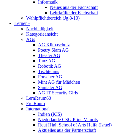
Informatik
Neues aus der Fachschaft
Lehrkräfte der Fachschaft
Wahlpflichtbereich (Jg.8-10)
Lernen+
Nachhaltigkeit
Kategorieansicht
AGs
AG Klimaschutz
Poetry Slam AG
Theater AG
Tanz AG
Robotik AG
Tischtennis
Forscher AG
Mint AG für Mädchen
Sanitäter AG
AG IT Security Girls
LernRaum60
FreiRaum
International
Indien (KIS)
Niederlande CSG Prins Maurits
Reut High School of Arts Haifa (Israel)
Aktuelles aus der Partnerschaft