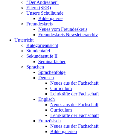
"Der Andreaner"
Eltern (SER)
Unsere Schulhunde
Bildergalerie
Freundeskreis
Neues vom Freundeskreis
Freundeskreis Newsletterarchiv
Unterricht
Kategorieansicht
Stundentafel
Sekundarstufe II
Seminarfächer
Sprachen
Sprachenfolge
Deutsch
Neues aus der Fachschaft
Curriculum
Lehrkräfte der Fachschaft
Englisch
Neues aus der Fachschaft
Curriculum
Lehrkräfte der Fachschaft
Französisch
Neues aus der Fachschaft
Bildergalerien