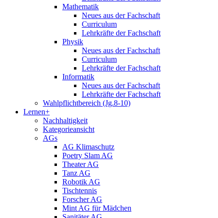
Mathematik
Neues aus der Fachschaft
Curriculum
Lehrkräfte der Fachschaft
Physik
Neues aus der Fachschaft
Curriculum
Lehrkräfte der Fachschaft
Informatik
Neues aus der Fachschaft
Lehrkräfte der Fachschaft
Wahlpflichtbereich (Jg.8-10)
Lernen+
Nachhaltigkeit
Kategorieansicht
AGs
AG Klimaschutz
Poetry Slam AG
Theater AG
Tanz AG
Robotik AG
Tischtennis
Forscher AG
Mint AG für Mädchen
Sanitäter AG