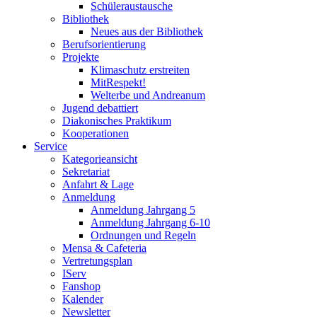
Schüleraustausche
Bibliothek
Neues aus der Bibliothek
Berufsorientierung
Projekte
Klimaschutz erstreiten
MitRespekt!
Welterbe und Andreanum
Jugend debattiert
Diakonisches Praktikum
Kooperationen
Service
Kategorieansicht
Sekretariat
Anfahrt & Lage
Anmeldung
Anmeldung Jahrgang 5
Anmeldung Jahrgang 6-10
Ordnungen und Regeln
Mensa & Cafeteria
Vertretungsplan
IServ
Fanshop
Kalender
Newsletter