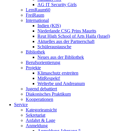
AG IT Security Girls
LernRaum60
FreiRaum
International
Indien (KIS)
Niederlande CSG Prins Maurits
Reut High School of Arts Haifa (Israel)
Aktuelles aus der Partnerschaft
Schüleraustausche
Bibliothek
Neues aus der Bibliothek
Berufsorientierung
Projekte
Klimaschutz erstreiten
MitRespekt!
Welterbe und Andreanum
Jugend debattiert
Diakonisches Praktikum
Kooperationen
Service
Kategorieansicht
Sekretariat
Anfahrt & Lage
Anmeldung
Anmeldung Jahrgang 5