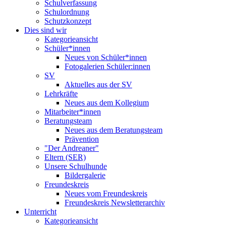
Schulverfassung
Schulordnung
Schutzkonzept
Dies sind wir
Kategorieansicht
Schüler*innen
Neues von Schüler*innen
Fotogalerien Schüler:innen
SV
Aktuelles aus der SV
Lehrkräfte
Neues aus dem Kollegium
Mitarbeiter*innen
Beratungsteam
Neues aus dem Beratungsteam
Prävention
"Der Andreaner"
Eltern (SER)
Unsere Schulhunde
Bildergalerie
Freundeskreis
Neues vom Freundeskreis
Freundeskreis Newsletterarchiv
Unterricht
Kategorieansicht