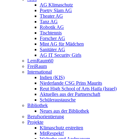
AG Klimaschutz
Poetry Slam AG
Theater AG
Tanz AG
Robotik AG
Tischtennis
Forscher AG
Mint AG für Mädchen
Sanitäter AG
AG IT Security Girls
LernRaum60
FreiRaum
International
Indien (KIS)
Niederlande CSG Prins Maurits
Reut High School of Arts Haifa (Israel)
Aktuelles aus der Partnerschaft
Schüleraustausche
Bibliothek
Neues aus der Bibliothek
Berufsorientierung
Projekte
Klimaschutz erstreiten
MitRespekt!
Welterbe und Andreanum