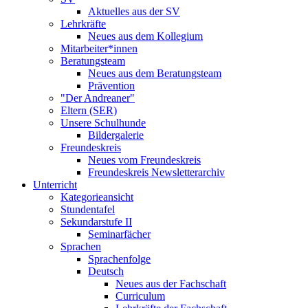
Aktuelles aus der SV
Lehrkräfte
Neues aus dem Kollegium
Mitarbeiter*innen
Beratungsteam
Neues aus dem Beratungsteam
Prävention
"Der Andreaner"
Eltern (SER)
Unsere Schulhunde
Bildergalerie
Freundeskreis
Neues vom Freundeskreis
Freundeskreis Newsletterarchiv
Unterricht
Kategorieansicht
Stundentafel
Sekundarstufe II
Seminarfächer
Sprachen
Sprachenfolge
Deutsch
Neues aus der Fachschaft
Curriculum