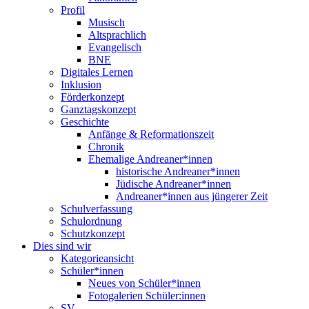
Profil
Musisch
Altsprachlich
Evangelisch
BNE
Digitales Lernen
Inklusion
Förderkonzept
Ganztagskonzept
Geschichte
Anfänge & Reformationszeit
Chronik
Ehemalige Andreaner*innen
historische Andreaner*innen
Jüdische Andreaner*innen
Andreaner*innen aus jüngerer Zeit
Schulverfassung
Schulordnung
Schutzkonzept
Dies sind wir
Kategorieansicht
Schüler*innen
Neues von Schüler*innen
Fotogalerien Schüler:innen
SV