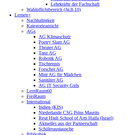
Lehrkräfte der Fachschaft
Wahlpflichtbereich (Jg.8-10)
Lernen+
Nachhaltigkeit
Kategorieansicht
AGs
AG Klimaschutz
Poetry Slam AG
Theater AG
Tanz AG
Robotik AG
Tischtennis
Forscher AG
Mint AG für Mädchen
Sanitäter AG
AG IT Security Girls
LernRaum60
FreiRaum
International
Indien (KIS)
Niederlande CSG Prins Maurits
Reut High School of Arts Haifa (Israel)
Aktuelles aus der Partnerschaft
Schüleraustausche
Bibliothek