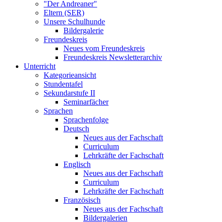
"Der Andreaner"
Eltern (SER)
Unsere Schulhunde
Bildergalerie
Freundeskreis
Neues vom Freundeskreis
Freundeskreis Newsletterarchiv
Unterricht
Kategorieansicht
Stundentafel
Sekundarstufe II
Seminarfächer
Sprachen
Sprachenfolge
Deutsch
Neues aus der Fachschaft
Curriculum
Lehrkräfte der Fachschaft
Englisch
Neues aus der Fachschaft
Curriculum
Lehrkräfte der Fachschaft
Französisch
Neues aus der Fachschaft
Bildergalerien