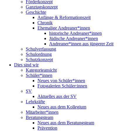
Förderkonzept
Ganztagskonzept
Geschichte
Anfänge & Reformationszeit
Chronik
Ehemalige Andreaner*innen
historische Andreaner*innen
Jüdische Andreaner*innen
Andreaner*innen aus jüngerer Zeit
Schulverfassung
Schulordnung
Schutzkonzept
Dies sind wir
Kategorieansicht
Schüler*innen
Neues von Schüler*innen
Fotogalerien Schüler:innen
SV
Aktuelles aus der SV
Lehrkräfte
Neues aus dem Kollegium
Mitarbeiter*innen
Beratungsteam
Neues aus dem Beratungsteam
Prävention