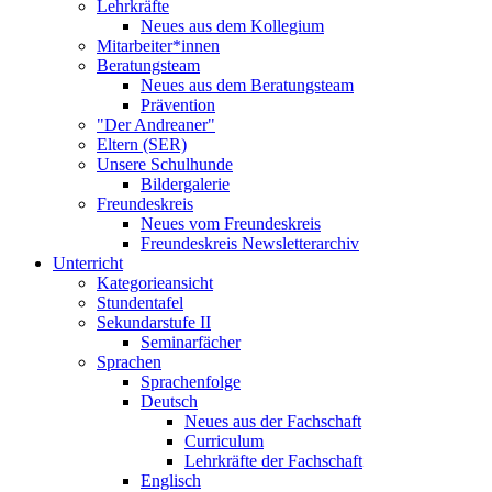
Lehrkräfte
Neues aus dem Kollegium
Mitarbeiter*innen
Beratungsteam
Neues aus dem Beratungsteam
Prävention
"Der Andreaner"
Eltern (SER)
Unsere Schulhunde
Bildergalerie
Freundeskreis
Neues vom Freundeskreis
Freundeskreis Newsletterarchiv
Unterricht
Kategorieansicht
Stundentafel
Sekundarstufe II
Seminarfächer
Sprachen
Sprachenfolge
Deutsch
Neues aus der Fachschaft
Curriculum
Lehrkräfte der Fachschaft
Englisch