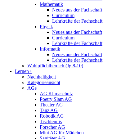
Mathematik
Neues aus der Fachschaft
Curriculum
Lehrkräfte der Fachschaft
Physik
Neues aus der Fachschaft
Curriculum
Lehrkräfte der Fachschaft
Informatik
Neues aus der Fachschaft
Lehrkräfte der Fachschaft
Wahlpflichtbereich (Jg.8-10)
Lernen+
Nachhaltigkeit
Kategorieansicht
AGs
AG Klimaschutz
Poetry Slam AG
Theater AG
Tanz AG
Robotik AG
Tischtennis
Forscher AG
Mint AG für Mädchen
Sanitäter AG