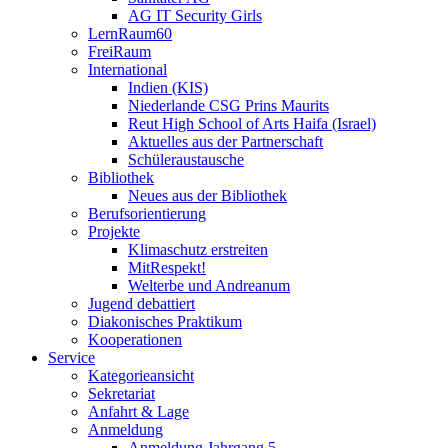
AG IT Security Girls
LernRaum60
FreiRaum
International
Indien (KIS)
Niederlande CSG Prins Maurits
Reut High School of Arts Haifa (Israel)
Aktuelles aus der Partnerschaft
Schüleraustausche
Bibliothek
Neues aus der Bibliothek
Berufsorientierung
Projekte
Klimaschutz erstreiten
MitRespekt!
Welterbe und Andreanum
Jugend debattiert
Diakonisches Praktikum
Kooperationen
Service
Kategorieansicht
Sekretariat
Anfahrt & Lage
Anmeldung
Anmeldung Jahrgang 5