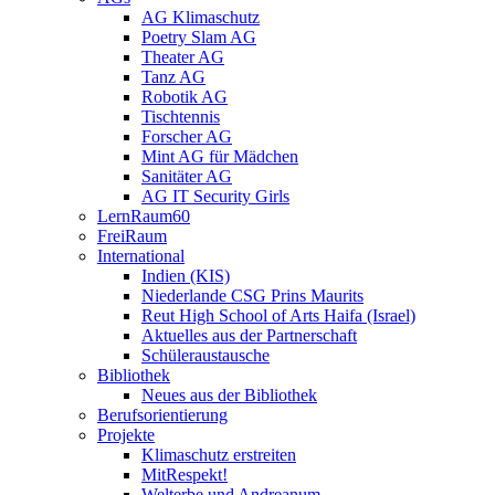
AG Klimaschutz
Poetry Slam AG
Theater AG
Tanz AG
Robotik AG
Tischtennis
Forscher AG
Mint AG für Mädchen
Sanitäter AG
AG IT Security Girls
LernRaum60
FreiRaum
International
Indien (KIS)
Niederlande CSG Prins Maurits
Reut High School of Arts Haifa (Israel)
Aktuelles aus der Partnerschaft
Schüleraustausche
Bibliothek
Neues aus der Bibliothek
Berufsorientierung
Projekte
Klimaschutz erstreiten
MitRespekt!
Welterbe und Andreanum