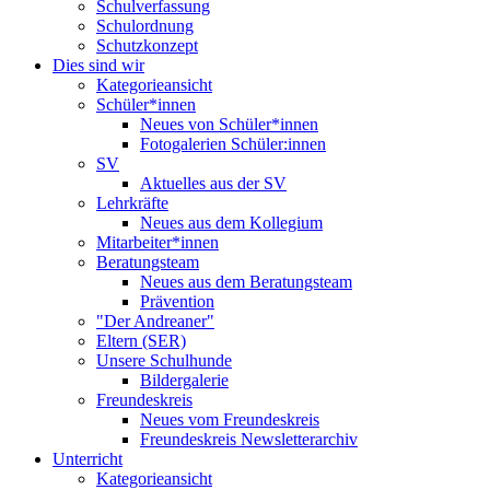
Schulverfassung
Schulordnung
Schutzkonzept
Dies sind wir
Kategorieansicht
Schüler*innen
Neues von Schüler*innen
Fotogalerien Schüler:innen
SV
Aktuelles aus der SV
Lehrkräfte
Neues aus dem Kollegium
Mitarbeiter*innen
Beratungsteam
Neues aus dem Beratungsteam
Prävention
"Der Andreaner"
Eltern (SER)
Unsere Schulhunde
Bildergalerie
Freundeskreis
Neues vom Freundeskreis
Freundeskreis Newsletterarchiv
Unterricht
Kategorieansicht