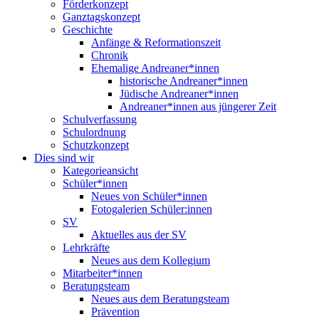
Förderkonzept
Ganztagskonzept
Geschichte
Anfänge & Reformationszeit
Chronik
Ehemalige Andreaner*innen
historische Andreaner*innen
Jüdische Andreaner*innen
Andreaner*innen aus jüngerer Zeit
Schulverfassung
Schulordnung
Schutzkonzept
Dies sind wir
Kategorieansicht
Schüler*innen
Neues von Schüler*innen
Fotogalerien Schüler:innen
SV
Aktuelles aus der SV
Lehrkräfte
Neues aus dem Kollegium
Mitarbeiter*innen
Beratungsteam
Neues aus dem Beratungsteam
Prävention