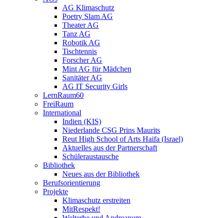
AG Klimaschutz
Poetry Slam AG
Theater AG
Tanz AG
Robotik AG
Tischtennis
Forscher AG
Mint AG für Mädchen
Sanitäter AG
AG IT Security Girls
LernRaum60
FreiRaum
International
Indien (KIS)
Niederlande CSG Prins Maurits
Reut High School of Arts Haifa (Israel)
Aktuelles aus der Partnerschaft
Schüleraustausche
Bibliothek
Neues aus der Bibliothek
Berufsorientierung
Projekte
Klimaschutz erstreiten
MitRespekt!
Welterbe und Andreanum