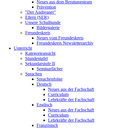
Neues aus dem Beratungsteam
Prävention
"Der Andreaner"
Eltern (SER)
Unsere Schulhunde
Bildergalerie
Freundeskreis
Neues vom Freundeskreis
Freundeskreis Newsletterarchiv
Unterricht
Kategorieansicht
Stundentafel
Sekundarstufe II
Seminarfächer
Sprachen
Sprachenfolge
Deutsch
Neues aus der Fachschaft
Curriculum
Lehrkräfte der Fachschaft
Englisch
Neues aus der Fachschaft
Curriculum
Lehrkräfte der Fachschaft
Französisch