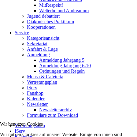
MitRespekt!
Welterbe und Andreanum
Jugend debattiert
Diakonisches Praktikum
Kooperationen
Service
Kategorieansicht
Sekretariat
Anfahrt & Lage
Anmeldung
Anmeldung Jahrgang 5
Anmeldung Jahrgang 6-10
Ordnungen und Regeln
Mensa & Cafeteria
Vertretungsplan
IServ
Fanshop
Kalender
Newsletter
Newsletterarchiv
Formulare zum Download
Wir benutzen Cookies
Vertretungsplan
IServ
Wir nutzen Cookies auf unserer Website. Einige von ihnen sind
Kalender