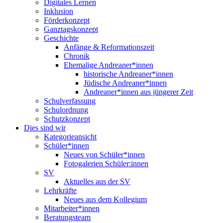
Digitales Lernen
Inklusion
Förderkonzept
Ganztagskonzept
Geschichte
Anfänge & Reformationszeit
Chronik
Ehemalige Andreaner*innen
historische Andreaner*innen
Jüdische Andreaner*innen
Andreaner*innen aus jüngerer Zeit
Schulverfassung
Schulordnung
Schutzkonzept
Dies sind wir
Kategorieansicht
Schüler*innen
Neues von Schüler*innen
Fotogalerien Schüler:innen
SV
Aktuelles aus der SV
Lehrkräfte
Neues aus dem Kollegium
Mitarbeiter*innen
Beratungsteam