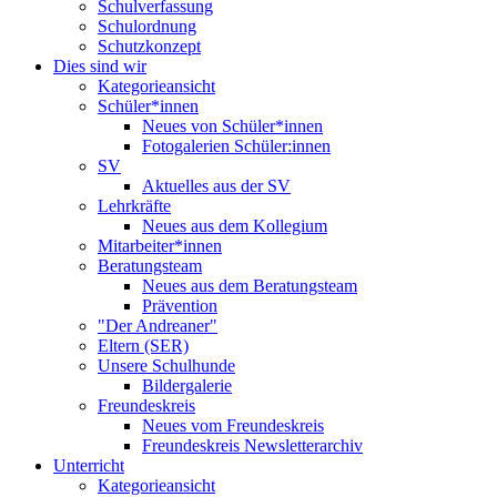
Schulverfassung
Schulordnung
Schutzkonzept
Dies sind wir
Kategorieansicht
Schüler*innen
Neues von Schüler*innen
Fotogalerien Schüler:innen
SV
Aktuelles aus der SV
Lehrkräfte
Neues aus dem Kollegium
Mitarbeiter*innen
Beratungsteam
Neues aus dem Beratungsteam
Prävention
"Der Andreaner"
Eltern (SER)
Unsere Schulhunde
Bildergalerie
Freundeskreis
Neues vom Freundeskreis
Freundeskreis Newsletterarchiv
Unterricht
Kategorieansicht