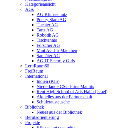
Kategorieansicht
AGs
AG Klimaschutz
Poetry Slam AG
Theater AG
Tanz AG
Robotik AG
Tischtennis
Forscher AG
Mint AG für Mädchen
Sanitäter AG
AG IT Security Girls
LernRaum60
FreiRaum
International
Indien (KIS)
Niederlande CSG Prins Maurits
Reut High School of Arts Haifa (Israel)
Aktuelles aus der Partnerschaft
Schüleraustausche
Bibliothek
Neues aus der Bibliothek
Berufsorientierung
Projekte
Klimaschutz erstreiten