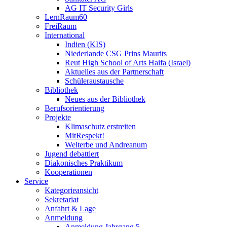
AG IT Security Girls
LernRaum60
FreiRaum
International
Indien (KIS)
Niederlande CSG Prins Maurits
Reut High School of Arts Haifa (Israel)
Aktuelles aus der Partnerschaft
Schüleraustausche
Bibliothek
Neues aus der Bibliothek
Berufsorientierung
Projekte
Klimaschutz erstreiten
MitRespekt!
Welterbe und Andreanum
Jugend debattiert
Diakonisches Praktikum
Kooperationen
Service
Kategorieansicht
Sekretariat
Anfahrt & Lage
Anmeldung
Anmeldung Jahrgang 5