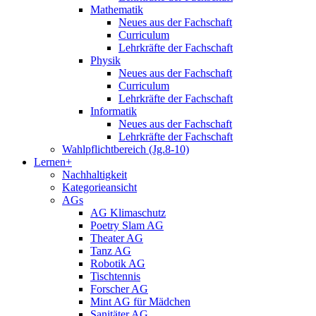
Mathematik
Neues aus der Fachschaft
Curriculum
Lehrkräfte der Fachschaft
Physik
Neues aus der Fachschaft
Curriculum
Lehrkräfte der Fachschaft
Informatik
Neues aus der Fachschaft
Lehrkräfte der Fachschaft
Wahlpflichtbereich (Jg.8-10)
Lernen+
Nachhaltigkeit
Kategorieansicht
AGs
AG Klimaschutz
Poetry Slam AG
Theater AG
Tanz AG
Robotik AG
Tischtennis
Forscher AG
Mint AG für Mädchen
Sanitäter AG