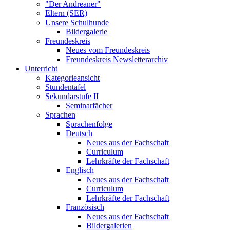
"Der Andreaner"
Eltern (SER)
Unsere Schulhunde
Bildergalerie
Freundeskreis
Neues vom Freundeskreis
Freundeskreis Newsletterarchiv
Unterricht
Kategorieansicht
Stundentafel
Sekundarstufe II
Seminarfächer
Sprachen
Sprachenfolge
Deutsch
Neues aus der Fachschaft
Curriculum
Lehrkräfte der Fachschaft
Englisch
Neues aus der Fachschaft
Curriculum
Lehrkräfte der Fachschaft
Französisch
Neues aus der Fachschaft
Bildergalerien