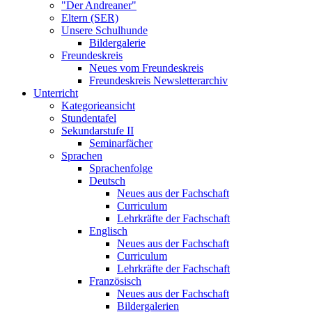
"Der Andreaner"
Eltern (SER)
Unsere Schulhunde
Bildergalerie
Freundeskreis
Neues vom Freundeskreis
Freundeskreis Newsletterarchiv
Unterricht
Kategorieansicht
Stundentafel
Sekundarstufe II
Seminarfächer
Sprachen
Sprachenfolge
Deutsch
Neues aus der Fachschaft
Curriculum
Lehrkräfte der Fachschaft
Englisch
Neues aus der Fachschaft
Curriculum
Lehrkräfte der Fachschaft
Französisch
Neues aus der Fachschaft
Bildergalerien