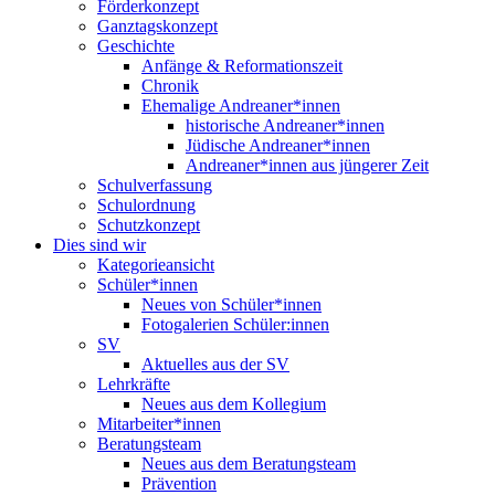
Förderkonzept
Ganztagskonzept
Geschichte
Anfänge & Reformationszeit
Chronik
Ehemalige Andreaner*innen
historische Andreaner*innen
Jüdische Andreaner*innen
Andreaner*innen aus jüngerer Zeit
Schulverfassung
Schulordnung
Schutzkonzept
Dies sind wir
Kategorieansicht
Schüler*innen
Neues von Schüler*innen
Fotogalerien Schüler:innen
SV
Aktuelles aus der SV
Lehrkräfte
Neues aus dem Kollegium
Mitarbeiter*innen
Beratungsteam
Neues aus dem Beratungsteam
Prävention