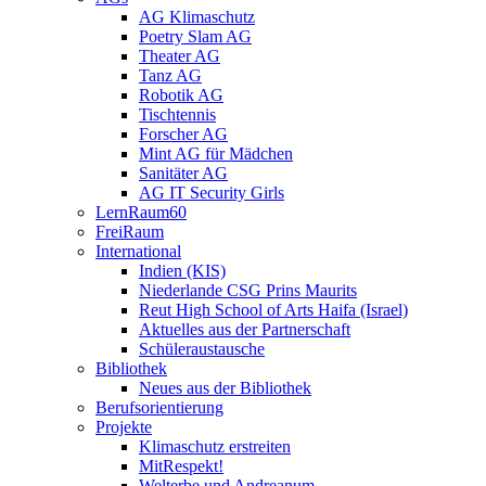
AG Klimaschutz
Poetry Slam AG
Theater AG
Tanz AG
Robotik AG
Tischtennis
Forscher AG
Mint AG für Mädchen
Sanitäter AG
AG IT Security Girls
LernRaum60
FreiRaum
International
Indien (KIS)
Niederlande CSG Prins Maurits
Reut High School of Arts Haifa (Israel)
Aktuelles aus der Partnerschaft
Schüleraustausche
Bibliothek
Neues aus der Bibliothek
Berufsorientierung
Projekte
Klimaschutz erstreiten
MitRespekt!
Welterbe und Andreanum