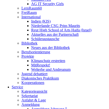
AG IT Security Girls
LernRaum60
FreiRaum
International
Indien (KIS)
Niederlande CSG Prins Maurits
Reut High School of Arts Haifa (Israel)
Aktuelles aus der Partnerschaft
Schüleraustausche
Bibliothek
Neues aus der Bibliothek
Berufsorientierung
Projekte
Klimaschutz erstreiten
MitRespekt!
Welterbe und Andreanum
Jugend debattiert
Diakonisches Praktikum
Kooperationen
Service
Kategorieansicht
Sekretariat
Anfahrt & Lage
Anmeldung
Anmeldung Jahrgang 5