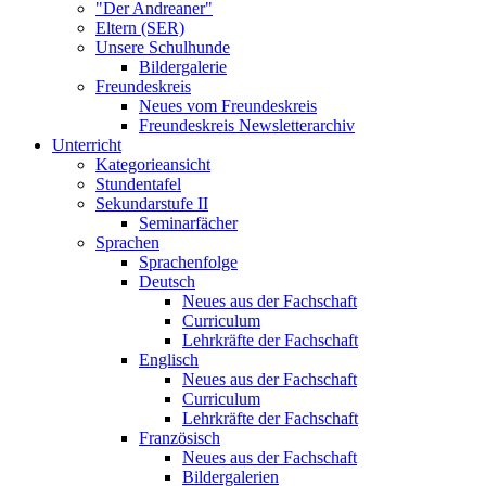
"Der Andreaner"
Eltern (SER)
Unsere Schulhunde
Bildergalerie
Freundeskreis
Neues vom Freundeskreis
Freundeskreis Newsletterarchiv
Unterricht
Kategorieansicht
Stundentafel
Sekundarstufe II
Seminarfächer
Sprachen
Sprachenfolge
Deutsch
Neues aus der Fachschaft
Curriculum
Lehrkräfte der Fachschaft
Englisch
Neues aus der Fachschaft
Curriculum
Lehrkräfte der Fachschaft
Französisch
Neues aus der Fachschaft
Bildergalerien