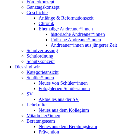
Förderkonzept
Ganztagskonzept
Geschichte
Anfänge & Reformationszeit
Chronik
Ehemalige Andreaner*innen
historische Andreaner*innen
Jüdische Andreaner*innen
Andreaner*innen aus jüngerer Zeit
Schulverfassung
Schulordnung
Schutzkonzept
Dies sind wir
Kategorieansicht
Schüler*innen
Neues von Schüler*innen
Fotogalerien Schüler:innen
SV
Aktuelles aus der SV
Lehrkräfte
Neues aus dem Kollegium
Mitarbeiter*innen
Beratungsteam
Neues aus dem Beratungsteam
Prävention