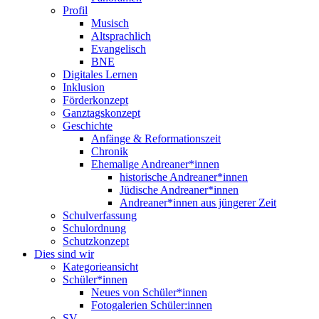
Profil
Musisch
Altsprachlich
Evangelisch
BNE
Digitales Lernen
Inklusion
Förderkonzept
Ganztagskonzept
Geschichte
Anfänge & Reformationszeit
Chronik
Ehemalige Andreaner*innen
historische Andreaner*innen
Jüdische Andreaner*innen
Andreaner*innen aus jüngerer Zeit
Schulverfassung
Schulordnung
Schutzkonzept
Dies sind wir
Kategorieansicht
Schüler*innen
Neues von Schüler*innen
Fotogalerien Schüler:innen
SV