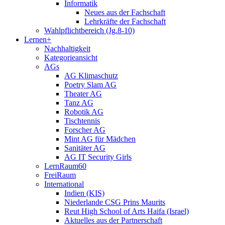
Informatik
Neues aus der Fachschaft
Lehrkräfte der Fachschaft
Wahlpflichtbereich (Jg.8-10)
Lernen+
Nachhaltigkeit
Kategorieansicht
AGs
AG Klimaschutz
Poetry Slam AG
Theater AG
Tanz AG
Robotik AG
Tischtennis
Forscher AG
Mint AG für Mädchen
Sanitäter AG
AG IT Security Girls
LernRaum60
FreiRaum
International
Indien (KIS)
Niederlande CSG Prins Maurits
Reut High School of Arts Haifa (Israel)
Aktuelles aus der Partnerschaft