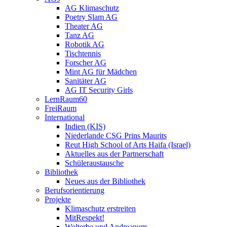
AG Klimaschutz
Poetry Slam AG
Theater AG
Tanz AG
Robotik AG
Tischtennis
Forscher AG
Mint AG für Mädchen
Sanitäter AG
AG IT Security Girls
LernRaum60
FreiRaum
International
Indien (KIS)
Niederlande CSG Prins Maurits
Reut High School of Arts Haifa (Israel)
Aktuelles aus der Partnerschaft
Schüleraustausche
Bibliothek
Neues aus der Bibliothek
Berufsorientierung
Projekte
Klimaschutz erstreiten
MitRespekt!
Welterbe und Andreanum