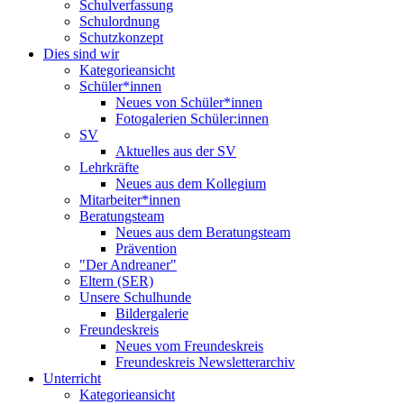
Schulverfassung
Schulordnung
Schutzkonzept
Dies sind wir
Kategorieansicht
Schüler*innen
Neues von Schüler*innen
Fotogalerien Schüler:innen
SV
Aktuelles aus der SV
Lehrkräfte
Neues aus dem Kollegium
Mitarbeiter*innen
Beratungsteam
Neues aus dem Beratungsteam
Prävention
"Der Andreaner"
Eltern (SER)
Unsere Schulhunde
Bildergalerie
Freundeskreis
Neues vom Freundeskreis
Freundeskreis Newsletterarchiv
Unterricht
Kategorieansicht