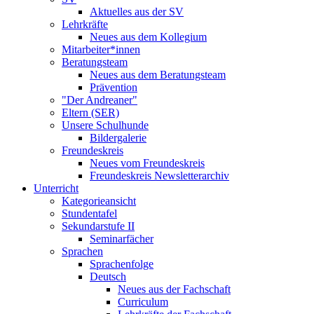
Aktuelles aus der SV
Lehrkräfte
Neues aus dem Kollegium
Mitarbeiter*innen
Beratungsteam
Neues aus dem Beratungsteam
Prävention
"Der Andreaner"
Eltern (SER)
Unsere Schulhunde
Bildergalerie
Freundeskreis
Neues vom Freundeskreis
Freundeskreis Newsletterarchiv
Unterricht
Kategorieansicht
Stundentafel
Sekundarstufe II
Seminarfächer
Sprachen
Sprachenfolge
Deutsch
Neues aus der Fachschaft
Curriculum