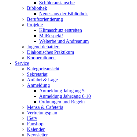
Schüleraustausche
Bibliothek
Neues aus der Bibliothek
Berufsorientierung
Projekte
Klimaschutz erstreiten
MitRespekt!
Welterbe und Andreanum
Jugend debattiert
Diakonisches Praktikum
Kooperationen
Service
Kategorieansicht
Sekretariat
Anfahrt & Lage
Anmeldung
Anmeldung Jahrgang 5
Anmeldung Jahrgang 6-10
Ordnungen und Regeln
Mensa & Cafeteria
Vertretungsplan
IServ
Fanshop
Kalender
Newsletter