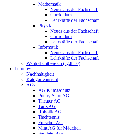
Mathematik
Neues aus der Fachschaft
Curriculum
Lehrkräfte der Fachschaft
Physik
Neues aus der Fachschaft
Curriculum
Lehrkräfte der Fachschaft
Informatik
Neues aus der Fachschaft
Lehrkräfte der Fachschaft
Wahlpflichtbereich (Jg.8-10)
Lernen+
Nachhaltigkeit
Kategorieansicht
AGs
AG Klimaschutz
Poetry Slam AG
Theater AG
Tanz AG
Robotik AG
Tischtennis
Forscher AG
Mint AG für Mädchen
Sanitäter AG