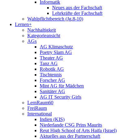
Informatik
Neues aus der Fachschaft
Lehrkräfte der Fachschaft
Wahlpflichtbereich (Jg.8-10)
Lernen+
Nachhaltigkeit
Kategorieansicht
AGs
AG Klimaschutz
Poetry Slam AG
Theater AG
Tanz AG
Robotik AG
Tischtennis
Forscher AG
Mint AG für Mädchen
Sanitäter AG
AG IT Security Girls
LernRaum60
FreiRaum
International
Indien (KIS)
Niederlande CSG Prins Maurits
Reut High School of Arts Haifa (Israel)
Aktuelles aus der Partnerschaft