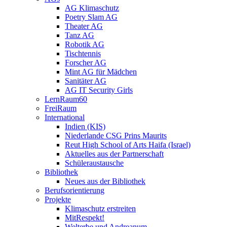
AG Klimaschutz
Poetry Slam AG
Theater AG
Tanz AG
Robotik AG
Tischtennis
Forscher AG
Mint AG für Mädchen
Sanitäter AG
AG IT Security Girls
LernRaum60
FreiRaum
International
Indien (KIS)
Niederlande CSG Prins Maurits
Reut High School of Arts Haifa (Israel)
Aktuelles aus der Partnerschaft
Schüleraustausche
Bibliothek
Neues aus der Bibliothek
Berufsorientierung
Projekte
Klimaschutz erstreiten
MitRespekt!
Welterbe und Andreanum