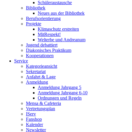
Schüleraustausche
Bibliothek
Neues aus der Bibliothek
Berufsorientierung
Projekte
Klimaschutz erstreiten
MitRespekt!
Welterbe und Andreanum
Jugend debattiert
Diakonisches Praktikum
Kooperationen
Service
Kategorieansicht
Sekretariat
Anfahrt & Lage
Anmeldung
Anmeldung Jahrgang 5
Anmeldung Jahrgang 6-10
Ordnungen und Regeln
Mensa & Cafeteria
Vertretungsplan
IServ
Fanshop
Kalender
Newsletter