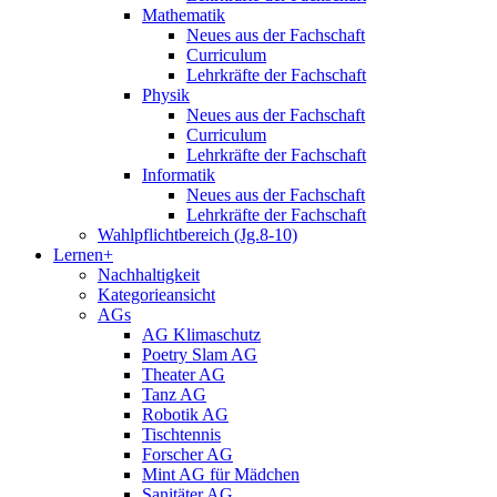
Mathematik
Neues aus der Fachschaft
Curriculum
Lehrkräfte der Fachschaft
Physik
Neues aus der Fachschaft
Curriculum
Lehrkräfte der Fachschaft
Informatik
Neues aus der Fachschaft
Lehrkräfte der Fachschaft
Wahlpflichtbereich (Jg.8-10)
Lernen+
Nachhaltigkeit
Kategorieansicht
AGs
AG Klimaschutz
Poetry Slam AG
Theater AG
Tanz AG
Robotik AG
Tischtennis
Forscher AG
Mint AG für Mädchen
Sanitäter AG