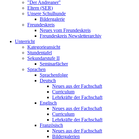
"Der Andreaner"
Eltern (SER)
Unsere Schulhunde
Bildergalerie
Freundeskreis
Neues vom Freundeskreis
Freundeskreis Newsletterarchiv
Unterricht
Kategorieansicht
Stundentafel
Sekundarstufe II
Seminarfächer
Sprachen
Sprachenfolge
Deutsch
Neues aus der Fachschaft
Curriculum
Lehrkräfte der Fachschaft
Englisch
Neues aus der Fachschaft
Curriculum
Lehrkräfte der Fachschaft
Französisch
Neues aus der Fachschaft
Bildergalerien