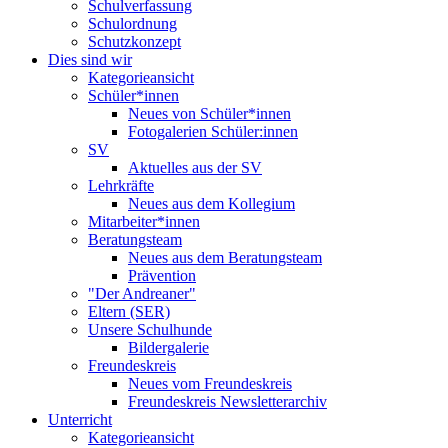
Schulverfassung
Schulordnung
Schutzkonzept
Dies sind wir
Kategorieansicht
Schüler*innen
Neues von Schüler*innen
Fotogalerien Schüler:innen
SV
Aktuelles aus der SV
Lehrkräfte
Neues aus dem Kollegium
Mitarbeiter*innen
Beratungsteam
Neues aus dem Beratungsteam
Prävention
"Der Andreaner"
Eltern (SER)
Unsere Schulhunde
Bildergalerie
Freundeskreis
Neues vom Freundeskreis
Freundeskreis Newsletterarchiv
Unterricht
Kategorieansicht