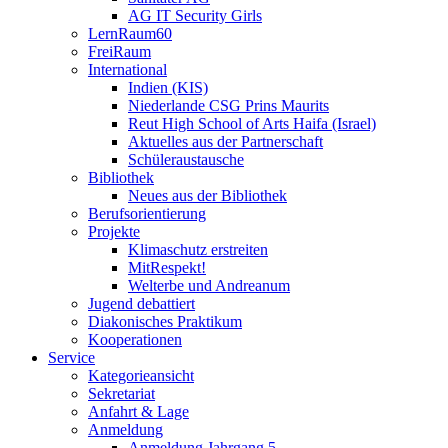
AG IT Security Girls
LernRaum60
FreiRaum
International
Indien (KIS)
Niederlande CSG Prins Maurits
Reut High School of Arts Haifa (Israel)
Aktuelles aus der Partnerschaft
Schüleraustausche
Bibliothek
Neues aus der Bibliothek
Berufsorientierung
Projekte
Klimaschutz erstreiten
MitRespekt!
Welterbe und Andreanum
Jugend debattiert
Diakonisches Praktikum
Kooperationen
Service
Kategorieansicht
Sekretariat
Anfahrt & Lage
Anmeldung
Anmeldung Jahrgang 5