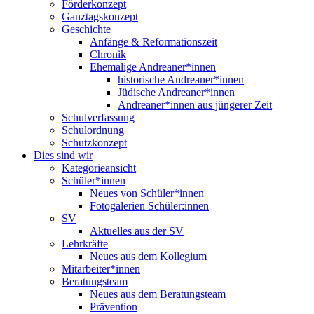
Förderkonzept
Ganztagskonzept
Geschichte
Anfänge & Reformationszeit
Chronik
Ehemalige Andreaner*innen
historische Andreaner*innen
Jüdische Andreaner*innen
Andreaner*innen aus jüngerer Zeit
Schulverfassung
Schulordnung
Schutzkonzept
Dies sind wir
Kategorieansicht
Schüler*innen
Neues von Schüler*innen
Fotogalerien Schüler:innen
SV
Aktuelles aus der SV
Lehrkräfte
Neues aus dem Kollegium
Mitarbeiter*innen
Beratungsteam
Neues aus dem Beratungsteam
Prävention