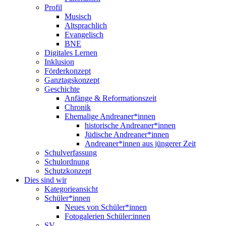
Profil
Musisch
Altsprachlich
Evangelisch
BNE
Digitales Lernen
Inklusion
Förderkonzept
Ganztagskonzept
Geschichte
Anfänge & Reformationszeit
Chronik
Ehemalige Andreaner*innen
historische Andreaner*innen
Jüdische Andreaner*innen
Andreaner*innen aus jüngerer Zeit
Schulverfassung
Schulordnung
Schutzkonzept
Dies sind wir
Kategorieansicht
Schüler*innen
Neues von Schüler*innen
Fotogalerien Schüler:innen
SV