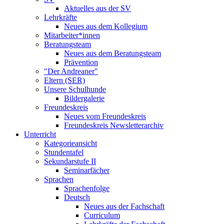
Aktuelles aus der SV
Lehrkräfte
Neues aus dem Kollegium
Mitarbeiter*innen
Beratungsteam
Neues aus dem Beratungsteam
Prävention
"Der Andreaner"
Eltern (SER)
Unsere Schulhunde
Bildergalerie
Freundeskreis
Neues vom Freundeskreis
Freundeskreis Newsletterarchiv
Unterricht
Kategorieansicht
Stundentafel
Sekundarstufe II
Seminarfächer
Sprachen
Sprachenfolge
Deutsch
Neues aus der Fachschaft
Curriculum