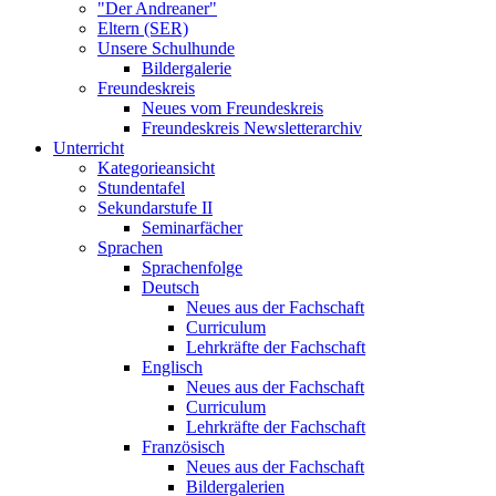
"Der Andreaner"
Eltern (SER)
Unsere Schulhunde
Bildergalerie
Freundeskreis
Neues vom Freundeskreis
Freundeskreis Newsletterarchiv
Unterricht
Kategorieansicht
Stundentafel
Sekundarstufe II
Seminarfächer
Sprachen
Sprachenfolge
Deutsch
Neues aus der Fachschaft
Curriculum
Lehrkräfte der Fachschaft
Englisch
Neues aus der Fachschaft
Curriculum
Lehrkräfte der Fachschaft
Französisch
Neues aus der Fachschaft
Bildergalerien