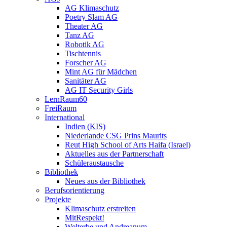
AG Klimaschutz
Poetry Slam AG
Theater AG
Tanz AG
Robotik AG
Tischtennis
Forscher AG
Mint AG für Mädchen
Sanitäter AG
AG IT Security Girls
LernRaum60
FreiRaum
International
Indien (KIS)
Niederlande CSG Prins Maurits
Reut High School of Arts Haifa (Israel)
Aktuelles aus der Partnerschaft
Schüleraustausche
Bibliothek
Neues aus der Bibliothek
Berufsorientierung
Projekte
Klimaschutz erstreiten
MitRespekt!
Welterbe und Andreanum