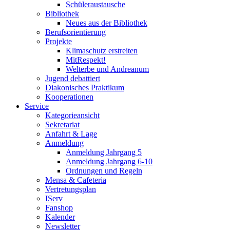
Schüleraustausche
Bibliothek
Neues aus der Bibliothek
Berufsorientierung
Projekte
Klimaschutz erstreiten
MitRespekt!
Welterbe und Andreanum
Jugend debattiert
Diakonisches Praktikum
Kooperationen
Service
Kategorieansicht
Sekretariat
Anfahrt & Lage
Anmeldung
Anmeldung Jahrgang 5
Anmeldung Jahrgang 6-10
Ordnungen und Regeln
Mensa & Cafeteria
Vertretungsplan
IServ
Fanshop
Kalender
Newsletter