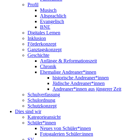
Profil
Musisch
Altsprachlich
Evangelisch
BNE
Digitales Lernen
Inklusion
Förderkonzept
Ganztagskonzept
Geschichte
Anfänge & Reformationszeit
Chronik
Ehemalige Andreaner*innen
historische Andreaner*innen
Jüdische Andreaner*innen
Andreaner*innen aus jüngerer Zeit
Schulverfassung
Schulordnung
Schutzkonzept
Dies sind wir
Kategorieansicht
Schüler*innen
Neues von Schüler*innen
Fotogalerien Schüler:innen
SV