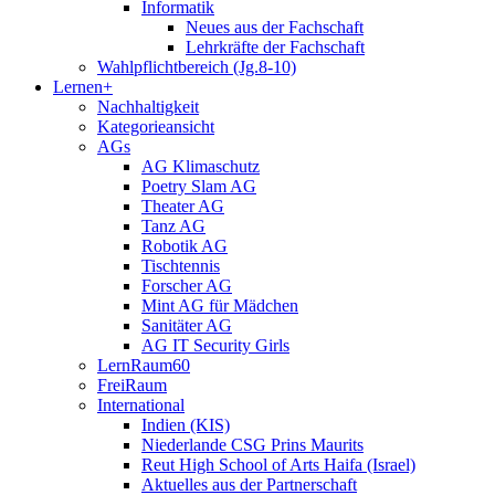
Informatik
Neues aus der Fachschaft
Lehrkräfte der Fachschaft
Wahlpflichtbereich (Jg.8-10)
Lernen+
Nachhaltigkeit
Kategorieansicht
AGs
AG Klimaschutz
Poetry Slam AG
Theater AG
Tanz AG
Robotik AG
Tischtennis
Forscher AG
Mint AG für Mädchen
Sanitäter AG
AG IT Security Girls
LernRaum60
FreiRaum
International
Indien (KIS)
Niederlande CSG Prins Maurits
Reut High School of Arts Haifa (Israel)
Aktuelles aus der Partnerschaft