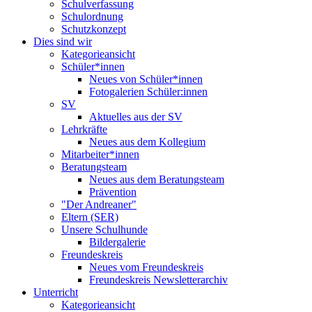
Schulverfassung
Schulordnung
Schutzkonzept
Dies sind wir
Kategorieansicht
Schüler*innen
Neues von Schüler*innen
Fotogalerien Schüler:innen
SV
Aktuelles aus der SV
Lehrkräfte
Neues aus dem Kollegium
Mitarbeiter*innen
Beratungsteam
Neues aus dem Beratungsteam
Prävention
"Der Andreaner"
Eltern (SER)
Unsere Schulhunde
Bildergalerie
Freundeskreis
Neues vom Freundeskreis
Freundeskreis Newsletterarchiv
Unterricht
Kategorieansicht