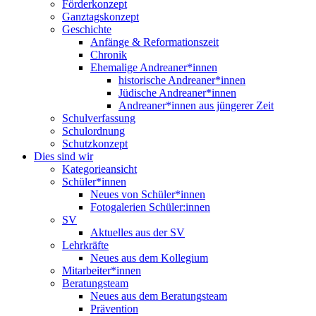
Förderkonzept
Ganztagskonzept
Geschichte
Anfänge & Reformationszeit
Chronik
Ehemalige Andreaner*innen
historische Andreaner*innen
Jüdische Andreaner*innen
Andreaner*innen aus jüngerer Zeit
Schulverfassung
Schulordnung
Schutzkonzept
Dies sind wir
Kategorieansicht
Schüler*innen
Neues von Schüler*innen
Fotogalerien Schüler:innen
SV
Aktuelles aus der SV
Lehrkräfte
Neues aus dem Kollegium
Mitarbeiter*innen
Beratungsteam
Neues aus dem Beratungsteam
Prävention