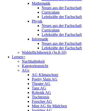
Mathematik
Neues aus der Fachschaft
Curriculum
Lehrkräfte der Fachschaft
Physik
Neues aus der Fachschaft
Curriculum
Lehrkräfte der Fachschaft
Informatik
Neues aus der Fachschaft
Lehrkräfte der Fachschaft
Wahlpflichtbereich (Jg.8-10)
Lernen+
Nachhaltigkeit
Kategorieansicht
AGs
AG Klimaschutz
Poetry Slam AG
Theater AG
Tanz AG
Robotik AG
Tischtennis
Forscher AG
Mint AG für Mädchen
Sanitäter AG