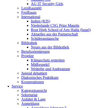
AG IT Security Girls
LernRaum60
FreiRaum
International
Indien (KIS)
Niederlande CSG Prins Maurits
Reut High School of Arts Haifa (Israel)
Aktuelles aus der Partnerschaft
Schüleraustausche
Bibliothek
Neues aus der Bibliothek
Berufsorientierung
Projekte
Klimaschutz erstreiten
MitRespekt!
Welterbe und Andreanum
Jugend debattiert
Diakonisches Praktikum
Kooperationen
Service
Kategorieansicht
Sekretariat
Anfahrt & Lage
Anmeldung
Anmeldung Jahrgang 5