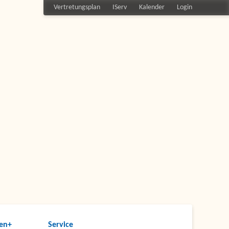
Vertretungsplan
IServ
Kalender
Login
en+
Service