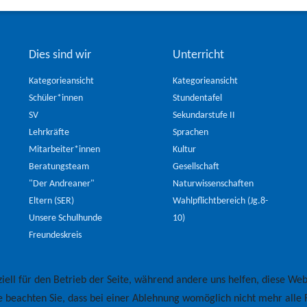
Dies sind wir
Unterricht
Kategorieansicht
Kategorieansicht
Schüler*innen
Stundentafel
SV
Sekundarstufe II
Lehrkräfte
Sprachen
Mitarbeiter*innen
Kultur
Beratungsteam
Gesellschaft
"Der Andreaner"
Naturwissenschaften
Eltern (SER)
Wahlpflichtbereich (Jg.8-
Unsere Schulhunde
10)
Freundeskreis
iell für den Betrieb der Seite, während andere uns helfen, diese Web
e beachten Sie, dass bei einer Ablehnung womöglich nicht mehr alle F