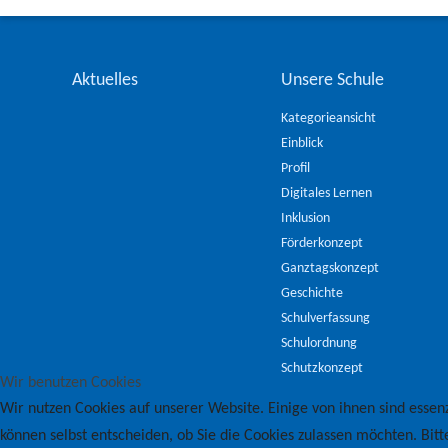
Aktuelles
Unsere Schule
Kategorieansicht
Einblick
Profil
Digitales Lernen
Inklusion
Förderkonzept
Ganztagskonzept
Geschichte
Schulverfassung
Schulordnung
Schutzkonzept
Wir benutzen Cookies
Wir nutzen Cookies auf unserer Website. Einige von ihnen sind essenz
können selbst entscheiden, ob Sie die Cookies zulassen möchten. Bitt