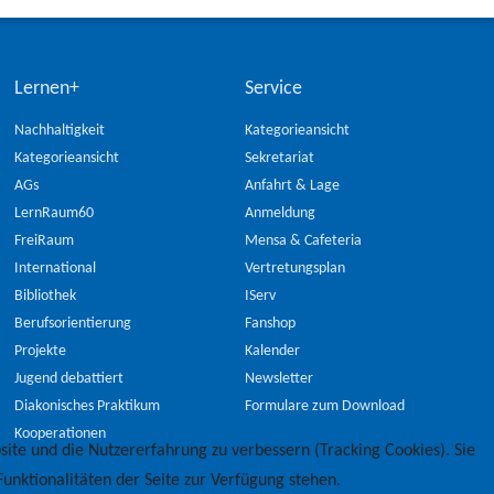
Lernen+
Service
Nachhaltigkeit
Kategorieansicht
Kategorieansicht
Sekretariat
AGs
Anfahrt & Lage
LernRaum60
Anmeldung
FreiRaum
Mensa & Cafeteria
International
Vertretungsplan
Bibliothek
IServ
Berufsorientierung
Fanshop
Projekte
Kalender
Jugend debattiert
Newsletter
Diakonisches Praktikum
Formulare zum Download
Kooperationen
site und die Nutzererfahrung zu verbessern (Tracking Cookies). Sie
unktionalitäten der Seite zur Verfügung stehen.