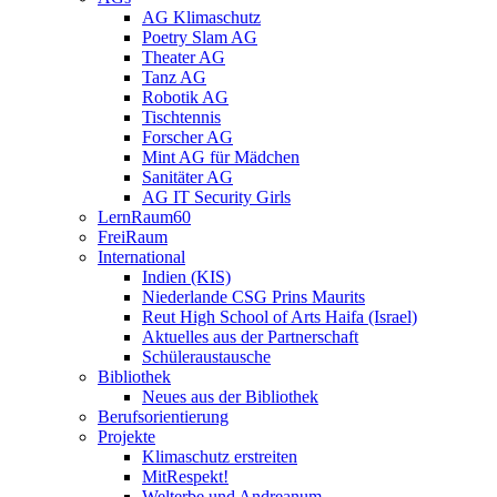
AG Klimaschutz
Poetry Slam AG
Theater AG
Tanz AG
Robotik AG
Tischtennis
Forscher AG
Mint AG für Mädchen
Sanitäter AG
AG IT Security Girls
LernRaum60
FreiRaum
International
Indien (KIS)
Niederlande CSG Prins Maurits
Reut High School of Arts Haifa (Israel)
Aktuelles aus der Partnerschaft
Schüleraustausche
Bibliothek
Neues aus der Bibliothek
Berufsorientierung
Projekte
Klimaschutz erstreiten
MitRespekt!
Welterbe und Andreanum