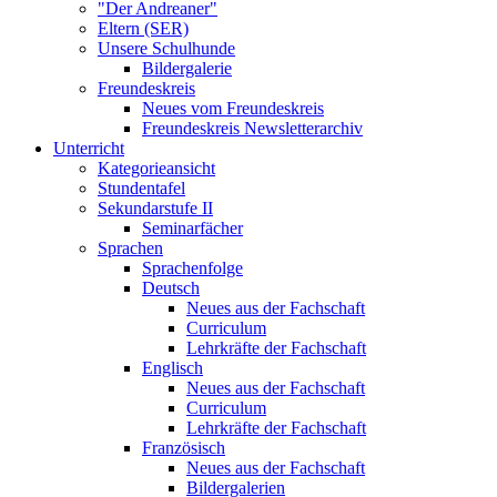
"Der Andreaner"
Eltern (SER)
Unsere Schulhunde
Bildergalerie
Freundeskreis
Neues vom Freundeskreis
Freundeskreis Newsletterarchiv
Unterricht
Kategorieansicht
Stundentafel
Sekundarstufe II
Seminarfächer
Sprachen
Sprachenfolge
Deutsch
Neues aus der Fachschaft
Curriculum
Lehrkräfte der Fachschaft
Englisch
Neues aus der Fachschaft
Curriculum
Lehrkräfte der Fachschaft
Französisch
Neues aus der Fachschaft
Bildergalerien