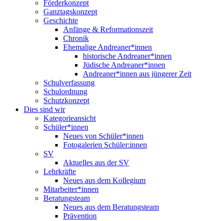
Förderkonzept
Ganztagskonzept
Geschichte
Anfänge & Reformationszeit
Chronik
Ehemalige Andreaner*innen
historische Andreaner*innen
Jüdische Andreaner*innen
Andreaner*innen aus jüngerer Zeit
Schulverfassung
Schulordnung
Schutzkonzept
Dies sind wir
Kategorieansicht
Schüler*innen
Neues von Schüler*innen
Fotogalerien Schüler:innen
SV
Aktuelles aus der SV
Lehrkräfte
Neues aus dem Kollegium
Mitarbeiter*innen
Beratungsteam
Neues aus dem Beratungsteam
Prävention