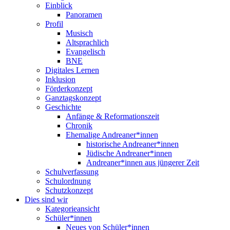
Einblick
Panoramen
Profil
Musisch
Altsprachlich
Evangelisch
BNE
Digitales Lernen
Inklusion
Förderkonzept
Ganztagskonzept
Geschichte
Anfänge & Reformationszeit
Chronik
Ehemalige Andreaner*innen
historische Andreaner*innen
Jüdische Andreaner*innen
Andreaner*innen aus jüngerer Zeit
Schulverfassung
Schulordnung
Schutzkonzept
Dies sind wir
Kategorieansicht
Schüler*innen
Neues von Schüler*innen