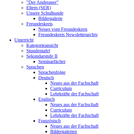
"Der Andreaner"
Eltern (SER)
Unsere Schulhunde
Bildergalerie
Freundeskreis
Neues vom Freundeskreis
Freundeskreis Newsletterarchiv
Unterricht
Kategorieansicht
Stundentafel
Sekundarstufe II
Seminarfächer
Sprachen
Sprachenfolge
Deutsch
Neues aus der Fachschaft
Curriculum
Lehrkräfte der Fachschaft
Englisch
Neues aus der Fachschaft
Curriculum
Lehrkräfte der Fachschaft
Französisch
Neues aus der Fachschaft
Bildergalerien