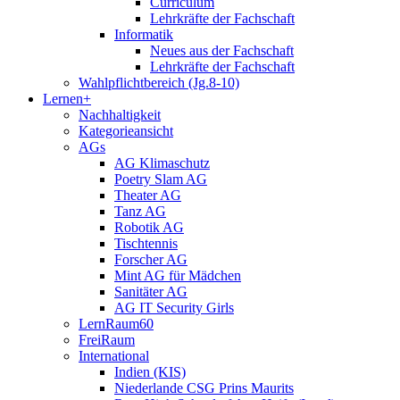
Curriculum
Lehrkräfte der Fachschaft
Informatik
Neues aus der Fachschaft
Lehrkräfte der Fachschaft
Wahlpflichtbereich (Jg.8-10)
Lernen+
Nachhaltigkeit
Kategorieansicht
AGs
AG Klimaschutz
Poetry Slam AG
Theater AG
Tanz AG
Robotik AG
Tischtennis
Forscher AG
Mint AG für Mädchen
Sanitäter AG
AG IT Security Girls
LernRaum60
FreiRaum
International
Indien (KIS)
Niederlande CSG Prins Maurits