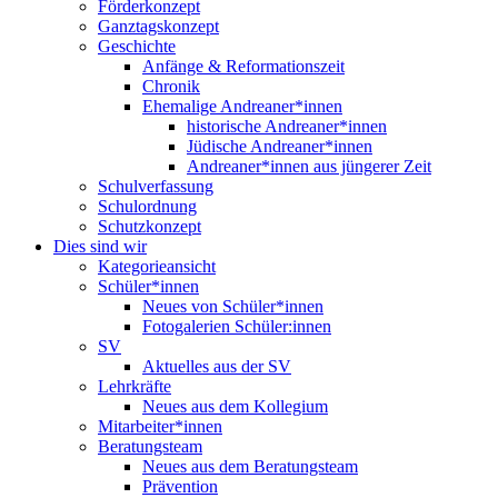
Förderkonzept
Ganztagskonzept
Geschichte
Anfänge & Reformationszeit
Chronik
Ehemalige Andreaner*innen
historische Andreaner*innen
Jüdische Andreaner*innen
Andreaner*innen aus jüngerer Zeit
Schulverfassung
Schulordnung
Schutzkonzept
Dies sind wir
Kategorieansicht
Schüler*innen
Neues von Schüler*innen
Fotogalerien Schüler:innen
SV
Aktuelles aus der SV
Lehrkräfte
Neues aus dem Kollegium
Mitarbeiter*innen
Beratungsteam
Neues aus dem Beratungsteam
Prävention