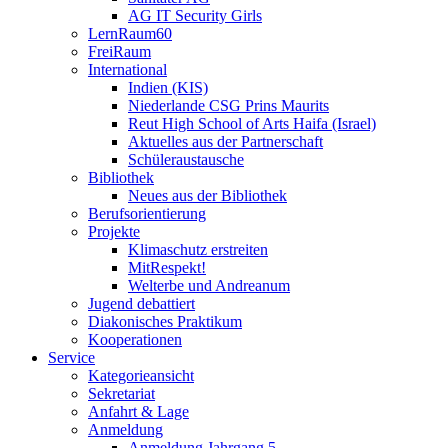
AG IT Security Girls
LernRaum60
FreiRaum
International
Indien (KIS)
Niederlande CSG Prins Maurits
Reut High School of Arts Haifa (Israel)
Aktuelles aus der Partnerschaft
Schüleraustausche
Bibliothek
Neues aus der Bibliothek
Berufsorientierung
Projekte
Klimaschutz erstreiten
MitRespekt!
Welterbe und Andreanum
Jugend debattiert
Diakonisches Praktikum
Kooperationen
Service
Kategorieansicht
Sekretariat
Anfahrt & Lage
Anmeldung
Anmeldung Jahrgang 5