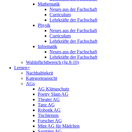
Mathematik
Neues aus der Fachschaft
Curriculum
Lehrkräfte der Fachschaft
Physik
Neues aus der Fachschaft
Curriculum
Lehrkräfte der Fachschaft
Informatik
Neues aus der Fachschaft
Lehrkräfte der Fachschaft
Wahlpflichtbereich (Jg.8-10)
Lernen+
Nachhaltigkeit
Kategorieansicht
AGs
AG Klimaschutz
Poetry Slam AG
Theater AG
Tanz AG
Robotik AG
Tischtennis
Forscher AG
Mint AG für Mädchen
Sanitäter AG