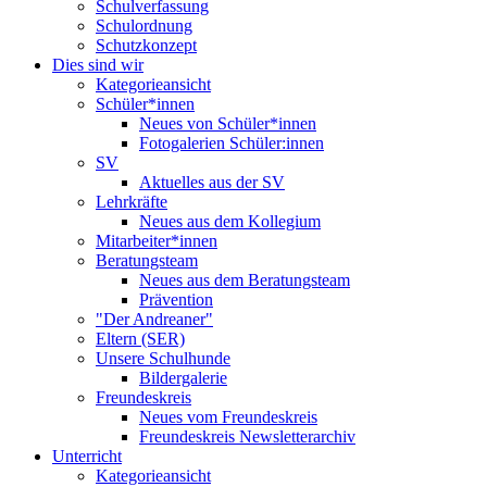
Schulverfassung
Schulordnung
Schutzkonzept
Dies sind wir
Kategorieansicht
Schüler*innen
Neues von Schüler*innen
Fotogalerien Schüler:innen
SV
Aktuelles aus der SV
Lehrkräfte
Neues aus dem Kollegium
Mitarbeiter*innen
Beratungsteam
Neues aus dem Beratungsteam
Prävention
"Der Andreaner"
Eltern (SER)
Unsere Schulhunde
Bildergalerie
Freundeskreis
Neues vom Freundeskreis
Freundeskreis Newsletterarchiv
Unterricht
Kategorieansicht