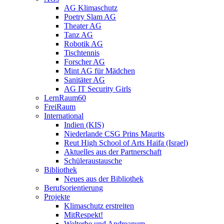
AG Klimaschutz
Poetry Slam AG
Theater AG
Tanz AG
Robotik AG
Tischtennis
Forscher AG
Mint AG für Mädchen
Sanitäter AG
AG IT Security Girls
LernRaum60
FreiRaum
International
Indien (KIS)
Niederlande CSG Prins Maurits
Reut High School of Arts Haifa (Israel)
Aktuelles aus der Partnerschaft
Schüleraustausche
Bibliothek
Neues aus der Bibliothek
Berufsorientierung
Projekte
Klimaschutz erstreiten
MitRespekt!
Welterbe und Andreanum