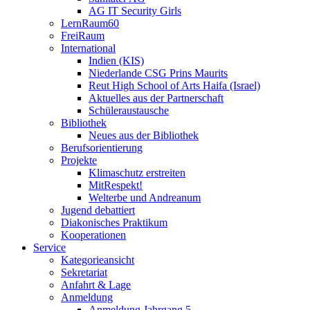
AG IT Security Girls
LernRaum60
FreiRaum
International
Indien (KIS)
Niederlande CSG Prins Maurits
Reut High School of Arts Haifa (Israel)
Aktuelles aus der Partnerschaft
Schüleraustausche
Bibliothek
Neues aus der Bibliothek
Berufsorientierung
Projekte
Klimaschutz erstreiten
MitRespekt!
Welterbe und Andreanum
Jugend debattiert
Diakonisches Praktikum
Kooperationen
Service
Kategorieansicht
Sekretariat
Anfahrt & Lage
Anmeldung
Anmeldung Jahrgang 5