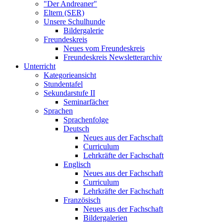
"Der Andreaner"
Eltern (SER)
Unsere Schulhunde
Bildergalerie
Freundeskreis
Neues vom Freundeskreis
Freundeskreis Newsletterarchiv
Unterricht
Kategorieansicht
Stundentafel
Sekundarstufe II
Seminarfächer
Sprachen
Sprachenfolge
Deutsch
Neues aus der Fachschaft
Curriculum
Lehrkräfte der Fachschaft
Englisch
Neues aus der Fachschaft
Curriculum
Lehrkräfte der Fachschaft
Französisch
Neues aus der Fachschaft
Bildergalerien