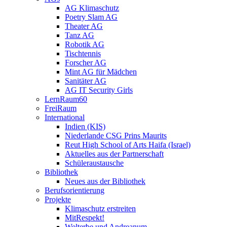
AG Klimaschutz
Poetry Slam AG
Theater AG
Tanz AG
Robotik AG
Tischtennis
Forscher AG
Mint AG für Mädchen
Sanitäter AG
AG IT Security Girls
LernRaum60
FreiRaum
International
Indien (KIS)
Niederlande CSG Prins Maurits
Reut High School of Arts Haifa (Israel)
Aktuelles aus der Partnerschaft
Schüleraustausche
Bibliothek
Neues aus der Bibliothek
Berufsorientierung
Projekte
Klimaschutz erstreiten
MitRespekt!
Welterbe und Andreanum