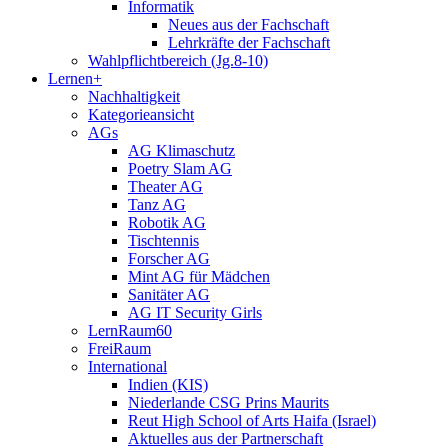
Informatik
Neues aus der Fachschaft
Lehrkräfte der Fachschaft
Wahlpflichtbereich (Jg.8-10)
Lernen+
Nachhaltigkeit
Kategorieansicht
AGs
AG Klimaschutz
Poetry Slam AG
Theater AG
Tanz AG
Robotik AG
Tischtennis
Forscher AG
Mint AG für Mädchen
Sanitäter AG
AG IT Security Girls
LernRaum60
FreiRaum
International
Indien (KIS)
Niederlande CSG Prins Maurits
Reut High School of Arts Haifa (Israel)
Aktuelles aus der Partnerschaft