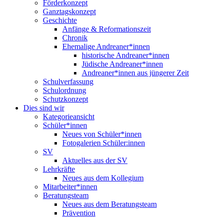
Förderkonzept
Ganztagskonzept
Geschichte
Anfänge & Reformationszeit
Chronik
Ehemalige Andreaner*innen
historische Andreaner*innen
Jüdische Andreaner*innen
Andreaner*innen aus jüngerer Zeit
Schulverfassung
Schulordnung
Schutzkonzept
Dies sind wir
Kategorieansicht
Schüler*innen
Neues von Schüler*innen
Fotogalerien Schüler:innen
SV
Aktuelles aus der SV
Lehrkräfte
Neues aus dem Kollegium
Mitarbeiter*innen
Beratungsteam
Neues aus dem Beratungsteam
Prävention