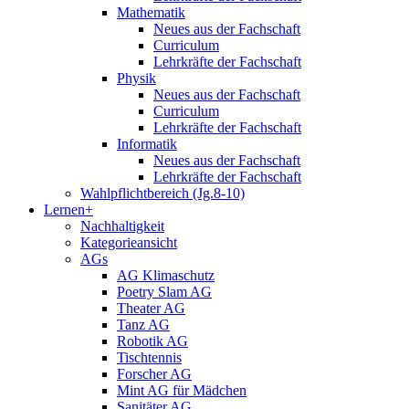
Mathematik
Neues aus der Fachschaft
Curriculum
Lehrkräfte der Fachschaft
Physik
Neues aus der Fachschaft
Curriculum
Lehrkräfte der Fachschaft
Informatik
Neues aus der Fachschaft
Lehrkräfte der Fachschaft
Wahlpflichtbereich (Jg.8-10)
Lernen+
Nachhaltigkeit
Kategorieansicht
AGs
AG Klimaschutz
Poetry Slam AG
Theater AG
Tanz AG
Robotik AG
Tischtennis
Forscher AG
Mint AG für Mädchen
Sanitäter AG