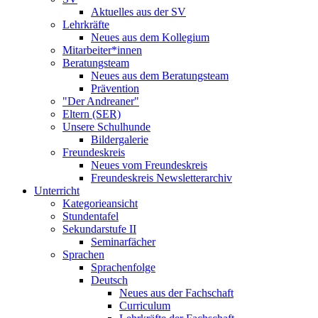
Aktuelles aus der SV
Lehrkräfte
Neues aus dem Kollegium
Mitarbeiter*innen
Beratungsteam
Neues aus dem Beratungsteam
Prävention
"Der Andreaner"
Eltern (SER)
Unsere Schulhunde
Bildergalerie
Freundeskreis
Neues vom Freundeskreis
Freundeskreis Newsletterarchiv
Unterricht
Kategorieansicht
Stundentafel
Sekundarstufe II
Seminarfächer
Sprachen
Sprachenfolge
Deutsch
Neues aus der Fachschaft
Curriculum