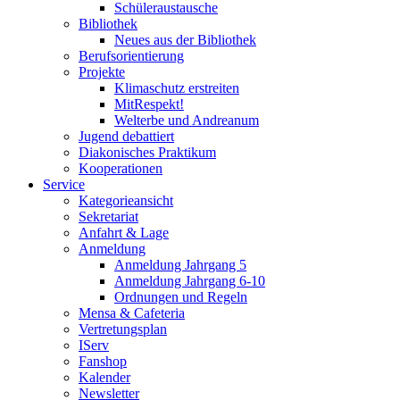
Schüleraustausche
Bibliothek
Neues aus der Bibliothek
Berufsorientierung
Projekte
Klimaschutz erstreiten
MitRespekt!
Welterbe und Andreanum
Jugend debattiert
Diakonisches Praktikum
Kooperationen
Service
Kategorieansicht
Sekretariat
Anfahrt & Lage
Anmeldung
Anmeldung Jahrgang 5
Anmeldung Jahrgang 6-10
Ordnungen und Regeln
Mensa & Cafeteria
Vertretungsplan
IServ
Fanshop
Kalender
Newsletter