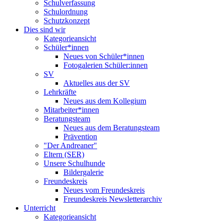
Schulverfassung
Schulordnung
Schutzkonzept
Dies sind wir
Kategorieansicht
Schüler*innen
Neues von Schüler*innen
Fotogalerien Schüler:innen
SV
Aktuelles aus der SV
Lehrkräfte
Neues aus dem Kollegium
Mitarbeiter*innen
Beratungsteam
Neues aus dem Beratungsteam
Prävention
"Der Andreaner"
Eltern (SER)
Unsere Schulhunde
Bildergalerie
Freundeskreis
Neues vom Freundeskreis
Freundeskreis Newsletterarchiv
Unterricht
Kategorieansicht