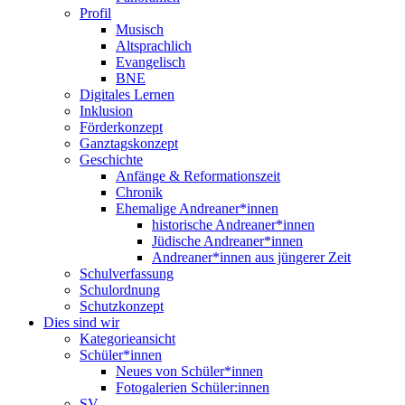
Profil
Musisch
Altsprachlich
Evangelisch
BNE
Digitales Lernen
Inklusion
Förderkonzept
Ganztagskonzept
Geschichte
Anfänge & Reformationszeit
Chronik
Ehemalige Andreaner*innen
historische Andreaner*innen
Jüdische Andreaner*innen
Andreaner*innen aus jüngerer Zeit
Schulverfassung
Schulordnung
Schutzkonzept
Dies sind wir
Kategorieansicht
Schüler*innen
Neues von Schüler*innen
Fotogalerien Schüler:innen
SV