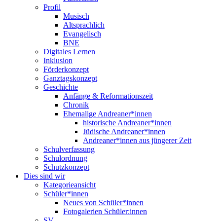
Profil
Musisch
Altsprachlich
Evangelisch
BNE
Digitales Lernen
Inklusion
Förderkonzept
Ganztagskonzept
Geschichte
Anfänge & Reformationszeit
Chronik
Ehemalige Andreaner*innen
historische Andreaner*innen
Jüdische Andreaner*innen
Andreaner*innen aus jüngerer Zeit
Schulverfassung
Schulordnung
Schutzkonzept
Dies sind wir
Kategorieansicht
Schüler*innen
Neues von Schüler*innen
Fotogalerien Schüler:innen
SV