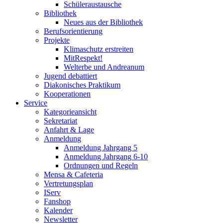
Schüleraustausche
Bibliothek
Neues aus der Bibliothek
Berufsorientierung
Projekte
Klimaschutz erstreiten
MitRespekt!
Welterbe und Andreanum
Jugend debattiert
Diakonisches Praktikum
Kooperationen
Service
Kategorieansicht
Sekretariat
Anfahrt & Lage
Anmeldung
Anmeldung Jahrgang 5
Anmeldung Jahrgang 6-10
Ordnungen und Regeln
Mensa & Cafeteria
Vertretungsplan
IServ
Fanshop
Kalender
Newsletter