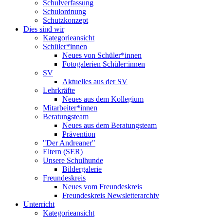
Schulverfassung
Schulordnung
Schutzkonzept
Dies sind wir
Kategorieansicht
Schüler*innen
Neues von Schüler*innen
Fotogalerien Schüler:innen
SV
Aktuelles aus der SV
Lehrkräfte
Neues aus dem Kollegium
Mitarbeiter*innen
Beratungsteam
Neues aus dem Beratungsteam
Prävention
"Der Andreaner"
Eltern (SER)
Unsere Schulhunde
Bildergalerie
Freundeskreis
Neues vom Freundeskreis
Freundeskreis Newsletterarchiv
Unterricht
Kategorieansicht