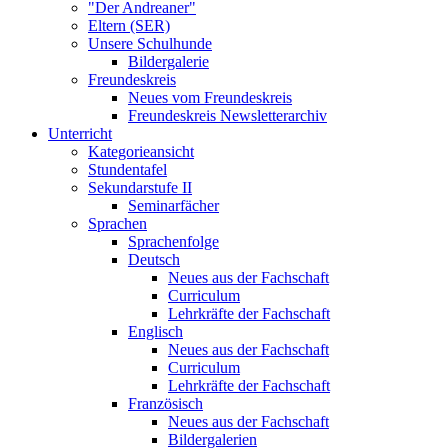
"Der Andreaner"
Eltern (SER)
Unsere Schulhunde
Bildergalerie
Freundeskreis
Neues vom Freundeskreis
Freundeskreis Newsletterarchiv
Unterricht
Kategorieansicht
Stundentafel
Sekundarstufe II
Seminarfächer
Sprachen
Sprachenfolge
Deutsch
Neues aus der Fachschaft
Curriculum
Lehrkräfte der Fachschaft
Englisch
Neues aus der Fachschaft
Curriculum
Lehrkräfte der Fachschaft
Französisch
Neues aus der Fachschaft
Bildergalerien