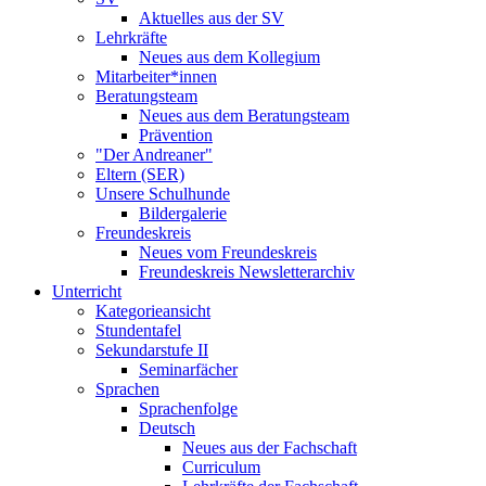
Aktuelles aus der SV
Lehrkräfte
Neues aus dem Kollegium
Mitarbeiter*innen
Beratungsteam
Neues aus dem Beratungsteam
Prävention
"Der Andreaner"
Eltern (SER)
Unsere Schulhunde
Bildergalerie
Freundeskreis
Neues vom Freundeskreis
Freundeskreis Newsletterarchiv
Unterricht
Kategorieansicht
Stundentafel
Sekundarstufe II
Seminarfächer
Sprachen
Sprachenfolge
Deutsch
Neues aus der Fachschaft
Curriculum