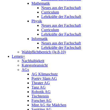
Mathematik
Neues aus der Fachschaft
Curriculum
Lehrkräfte der Fachschaft
Physik
Neues aus der Fachschaft
Curriculum
Lehrkräfte der Fachschaft
Informatik
Neues aus der Fachschaft
Lehrkräfte der Fachschaft
Wahlpflichtbereich (Jg.8-10)
Lernen+
Nachhaltigkeit
Kategorieansicht
AGs
AG Klimaschutz
Poetry Slam AG
Theater AG
Tanz AG
Robotik AG
Tischtennis
Forscher AG
Mint AG für Mädchen
Sanitäter AG