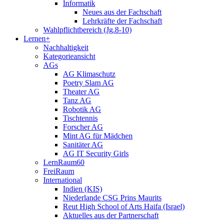
Informatik
Neues aus der Fachschaft
Lehrkräfte der Fachschaft
Wahlpflichtbereich (Jg.8-10)
Lernen+
Nachhaltigkeit
Kategorieansicht
AGs
AG Klimaschutz
Poetry Slam AG
Theater AG
Tanz AG
Robotik AG
Tischtennis
Forscher AG
Mint AG für Mädchen
Sanitäter AG
AG IT Security Girls
LernRaum60
FreiRaum
International
Indien (KIS)
Niederlande CSG Prins Maurits
Reut High School of Arts Haifa (Israel)
Aktuelles aus der Partnerschaft