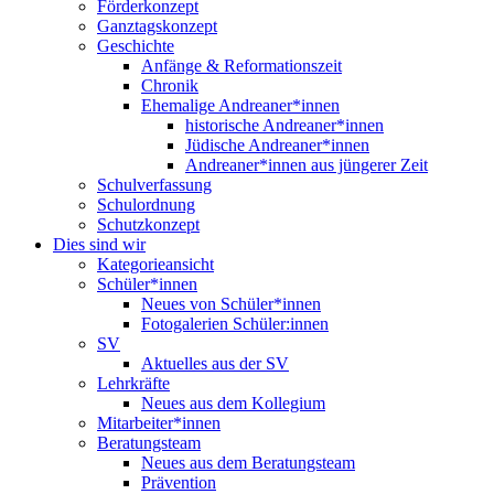
Förderkonzept
Ganztagskonzept
Geschichte
Anfänge & Reformationszeit
Chronik
Ehemalige Andreaner*innen
historische Andreaner*innen
Jüdische Andreaner*innen
Andreaner*innen aus jüngerer Zeit
Schulverfassung
Schulordnung
Schutzkonzept
Dies sind wir
Kategorieansicht
Schüler*innen
Neues von Schüler*innen
Fotogalerien Schüler:innen
SV
Aktuelles aus der SV
Lehrkräfte
Neues aus dem Kollegium
Mitarbeiter*innen
Beratungsteam
Neues aus dem Beratungsteam
Prävention