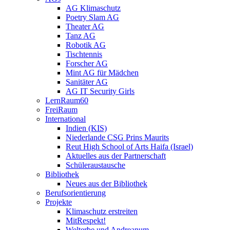
AG Klimaschutz
Poetry Slam AG
Theater AG
Tanz AG
Robotik AG
Tischtennis
Forscher AG
Mint AG für Mädchen
Sanitäter AG
AG IT Security Girls
LernRaum60
FreiRaum
International
Indien (KIS)
Niederlande CSG Prins Maurits
Reut High School of Arts Haifa (Israel)
Aktuelles aus der Partnerschaft
Schüleraustausche
Bibliothek
Neues aus der Bibliothek
Berufsorientierung
Projekte
Klimaschutz erstreiten
MitRespekt!
Welterbe und Andreanum