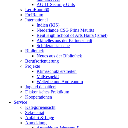
AG IT Security Girls
LernRaum60
FreiRaum
International
Indien (KIS)
Niederlande CSG Prins Maurits
Reut High School of Arts Haifa (Israel)
Aktuelles aus der Partnerschaft
Schüleraustausche
Bibliothek
Neues aus der Bibliothek
Berufsorientierung
Projekte
Klimaschutz erstreiten
MitRespekt!
Welterbe und Andreanum
Jugend debattiert
Diakonisches Praktikum
Kooperationen
Service
Kategorieansicht
Sekretariat
Anfahrt & Lage
Anmeldung
Anmeldung Jahrgang 5